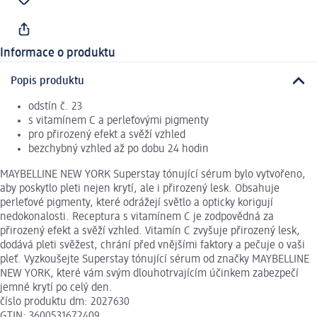
Informace o produktu
Popis produktu
odstín č. 23
s vitamínem C a perleťovými pigmenty
pro přirozený efekt a svěží vzhled
bezchybný vzhled až po dobu 24 hodin
MAYBELLINE NEW YORK Superstay tónující sérum bylo vytvořeno,
aby poskytlo pleti nejen krytí, ale i přirozený lesk. Obsahuje
perleťové pigmenty, které odrážejí světlo a opticky korigují
nedokonalosti. Receptura s vitamínem C je zodpovědná za
přirozený efekt a svěží vzhled. Vitamín C zvyšuje přirozený lesk,
dodává pleti svěžest, chrání před vnějšími faktory a pečuje o vaši
pleť. Vyzkoušejte Superstay tónující sérum od značky MAYBELLINE
NEW YORK, které vám svým dlouhotrvajícím účinkem zabezpečí
jemné krytí po celý den.
číslo produktu dm: 2027630
GTIN: 3600531672409