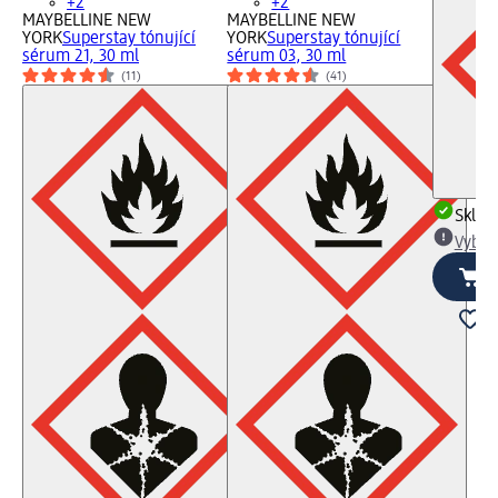
+2
+2
MAYBELLINE NEW
MAYBELLINE NEW
YORK
Superstay tónující
YORK
Superstay tónující
sérum 21, 30 ml
sérum 03, 30 ml
(11)
(41)
Skla
Vybra