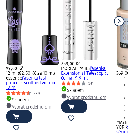
259,00 Kč
99,00 Kč
L'ORÉAL PARiS
řasenka
12 ml (82,50 Kč za 10 ml)
Extensionist Telescopic,
369,00 K
essence
řasenka lash
černá, 9,9 ml
princess scultped volume,
(69)
12 ml
Skladem
(241)
Vybrat prodejnu dm
Skladem
Vybrat prodejnu dm
+2
MAYBELL
YORK
Sup
sérum 03