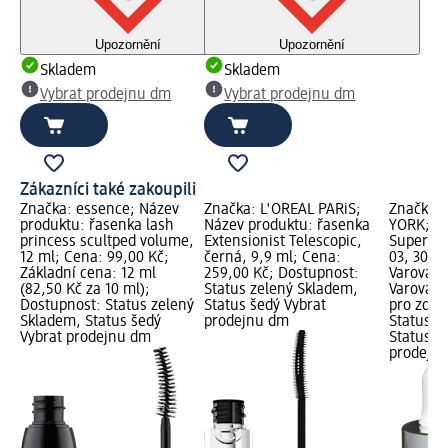
Upozornění
Upozornění
Skladem
Skladem
Vybrat prodejnu dm
Vybrat prodejnu dm
Zákazníci také zakoupili
Značka: essence; Název
Značka: L'ORÉAL PARiS;
Značka:
produktu: řasenka lash
Název produktu: řasenka
YORK; Ná
princess scultped volume,
Extensionist Telescopic,
Supersta
12 ml; Cena: 99,00 Kč;
černá, 9,9 ml; Cena:
03, 30 m
Základní cena: 12 ml
259,00 Kč; Dostupnost:
Varování:
(82,50 Kč za 10 ml);
Status zelený Skladem,
Varování
Dostupnost: Status zelený
Status šedý Vybrat
pro zdra
Skladem, Status šedý
prodejnu dm
Status z
Vybrat prodejnu dm
Status š
prodejn