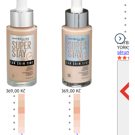
+2
MAYBELL
YORK
Sup
sérum 02
369,00 Kč
369,00 Kč