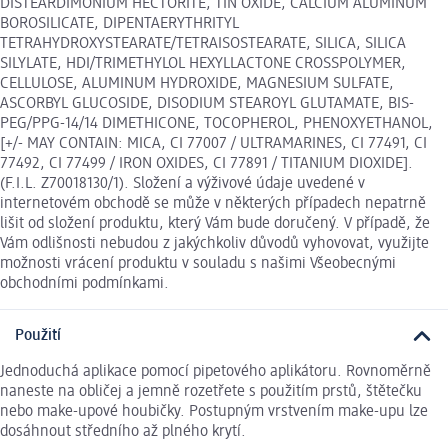
DISTEARDIMONIUM HECTORITE, TIN OXIDE, CALCIUM ALUMINUM
BOROSILICATE, DIPENTAERYTHRITYL
TETRAHYDROXYSTEARATE/TETRAISOSTEARATE, SILICA, SILICA
SILYLATE, HDI/TRIMETHYLOL HEXYLLACTONE CROSSPOLYMER,
CELLULOSE, ALUMINUM HYDROXIDE, MAGNESIUM SULFATE,
ASCORBYL GLUCOSIDE, DISODIUM STEAROYL GLUTAMATE, BIS-
PEG/PPG-14/14 DIMETHICONE, TOCOPHEROL, PHENOXYETHANOL,
[+/- MAY CONTAIN: MICA, CI 77007 / ULTRAMARINES, CI 77491, CI
77492, CI 77499 / IRON OXIDES, CI 77891 / TITANIUM DIOXIDE].
(F.I.L. Z70018130/1). Složení a výživové údaje uvedené v
internetovém obchodě se může v některých případech nepatrně
lišit od složení produktu, který Vám bude doručený. V případě, že
Vám odlišnosti nebudou z jakýchkoliv důvodů vyhovovat, využijte
možnosti vrácení produktu v souladu s našimi Všeobecnými
obchodními podmínkami.
Použití
Jednoduchá aplikace pomocí pipetového aplikátoru. Rovnoměrně
naneste na obličej a jemně rozetřete s použitím prstů, štětečku
nebo make-upové houbičky. Postupným vrstvením make-upu lze
dosáhnout středního až plného krytí.