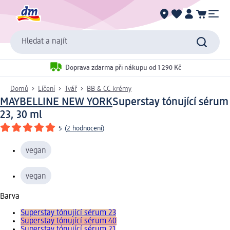
Hledat a najít
Doprava zdarma při nákupu od 1 290 Kč
Domů
Líčení
Tvář
BB & CC krémy
MAYBELLINE NEW YORK
Superstay tónující sérum
23, 30 ml
5
(
2 hodnocení
)
vegan
vegan
Barva
Superstay tónující sérum 23
Superstay tónující sérum 40
Superstay tónující sérum 21