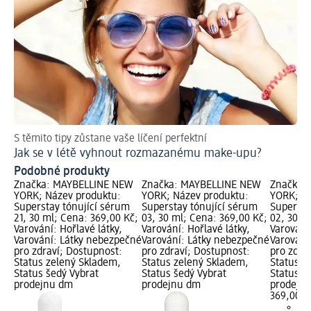
S těmito tipy zůstane vaše líčení perfektní
Kr
Jak se v létě vyhnout rozmazanému make-upu?
Podobné produkty
Značka: MAYBELLINE NEW
Značka: MAYBELLINE NEW
Značka:
YORK; Název produktu:
YORK; Název produktu:
YORK; Ná
Superstay tónující sérum
Superstay tónující sérum
Supersta
21, 30 ml; Cena: 369,00 Kč;
03, 30 ml; Cena: 369,00 Kč;
02, 30 m
Varování: Hořlavé látky,
Varování: Hořlavé látky,
Varování:
Varování: Látky nebezpečné
Varování: Látky nebezpečné
Varování
pro zdraví; Dostupnost:
pro zdraví; Dostupnost:
pro zdra
Status zelený Skladem,
Status zelený Skladem,
Status z
Status šedý Vybrat
Status šedý Vybrat
Status š
prodejnu dm
prodejnu dm
prodejn
369,00 K