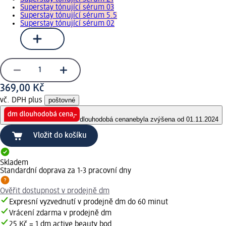
Superstay tónující sérum 03
Superstay tónující sérum 5.5
Superstay tónující sérum 02
369,00 Kč
vč. DPH plus
poštovné
dlouhodobá cena
nebyla zvýšena od 01.11.2024
Vložit do košíku
Skladem
Standardní doprava za 1-3 pracovní dny
Ověřit dostupnost v prodejně dm
Expresní vyzvednutí v prodejně dm do 60 minut
Vrácení zdarma v prodejně dm
25 Kč = 1 dm active beauty bod