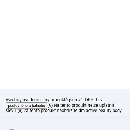
Všechny uvedené ceny produktů jsou vč. DPH, bez
poštovného a balného
(§) Na tento produkt nelze uplatnit
slevu.
(#) Za tento produkt neobdržíte dm active beauty body.