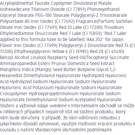
Acryloyldimethyl Taurate Copolymer Diisostearyl Malate
Isohexadecane Titanium Dioxide (CI 77891) Phenoxyethanol
Glyceryl Stearate PEG-100 Stearate Polyglyceryl-2 Triisostearate
Polysorbate 80 Iron Oxides (CI 77492) Fragrance(Parfum) Sorbitan
Oleate Iron Oxides (CI 77491) Red 33 Lake (CI 17200) Trisodium
Ethylenediamine Disuccinate Red 7 Lake (CI 15850) 'Red 7 Lake'
applied to this formula have to be labelled 'Aka 202' for Japan.
Flavor Iron Oxides (CI 77499) Polyglyceryl-2 Diisostearate Red 33 (CI
17200) Ethylhexylglycerin Yellow 6 (CI 15985) Red 28 (CI 45410)
Benzyl Alcohol Linalool Raspberry Seed Oil/Tocopheryl Succinate
Aminopropanediol Esters Prunus Domestica Seed Extract
Mangifera Indica (Mango) Seed Butter Butylene Glycol 1,2-
Hexanediol Dimethylsilanol Hyaluronate Hydrolyzed Hyaluronic
Acid Hydrolyzed Sodium Hyaluronate Sodium Hyaluronate
Hyaluronic Acid Potassium Hyaluronate Sodium Hyaluronate
Crosspolymer Hydroxypropyltrimonium Hyaluronate Sodium
Hyaluronate Dimethylsilanol Sodium Acetylated Hyaluronate
Složení a výživové údaje uvedené v internetovém obchodě se může
v některých případech nepatrně lišit od složení produktu, který
Vám bude doručený. V případě, že Vám odlišnosti nebudou z
jakýchkoliv důvodů vyhovovat, využijte možnosti vrácení produktu v
souladu s našimi Všeobecnými obchodními podmínkami.