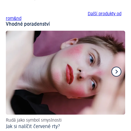
Další produkty od
rom&nd
Vhodné poradenství
Rudá jako symbol smyslnosti
Př
Jak si nalíčit červené rty?
Ja