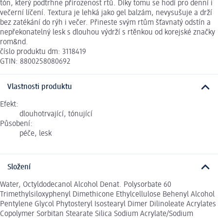
tón, který podtrhne přirozenost rtů. Díky tomu se hodí pro denní i
večerní líčení. Textura je lehká jako gel balzám, nevysušuje a drží
bez zatékání do rýh i večer. Přineste svým rtům šťavnatý odstín a
nepřekonatelný lesk s dlouhou výdrží s rtěnkou od korejské značky
rom&nd.
číslo produktu dm: 3118419
GTIN: 8800258080692
Vlastnosti produktu
Efekt:
dlouhotrvající, tónující
Působení:
péče, lesk
Složení
Water, Octyldodecanol Alcohol Denat. Polysorbate 60
Trimethylsiloxyphenyl Dimethicone Ethylcellulose Behenyl Alcohol
Pentylene Glycol Phytosteryl Isostearyl Dimer Dilinoleate Acrylates
Copolymer Sorbitan Stearate Silica Sodium Acrylate/Sodium