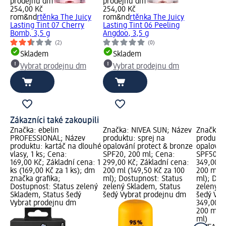
prodejnu dm
prodejnu dm
254,00 Kč
254,00 Kč
rom&nd
rtěnka The Juicy
rom&nd
rtěnka The Juicy
Lasting Tint 07 Cherry
Lasting Tint 06 Peeling
Bomb, 3,5 g
Angdoo, 3,5 g
(2)
(0)
Skladem
Skladem
Vybrat prodejnu dm
Vybrat prodejnu dm
Zákazníci také zakoupili
Značka: ebelin
Značka: NIVEA SUN; Název
Značka: 
PROFESSIONAL; Název
produktu: sprej na
produktu
produktu: kartáč na dlouhé
opalování protect & bronze
opalován
vlasy, 1 ks; Cena:
SPF20, 200 ml; Cena:
SPF50+, 
169,00 Kč; Základní cena: 1
299,00 Kč; Základní cena:
349,00 K
ks (169,00 Kč za 1 ks); dm
200 ml (149,50 Kč za 100
200 ml (
značka grafika;
ml); Dostupnost: Status
ml); Dos
Dostupnost: Status zelený
zelený Skladem, Status
zelený S
Skladem, Status šedý
šedý Vybrat prodejnu dm
šedý Vyb
Vybrat prodejnu dm
349,00 K
200 ml (
ml)