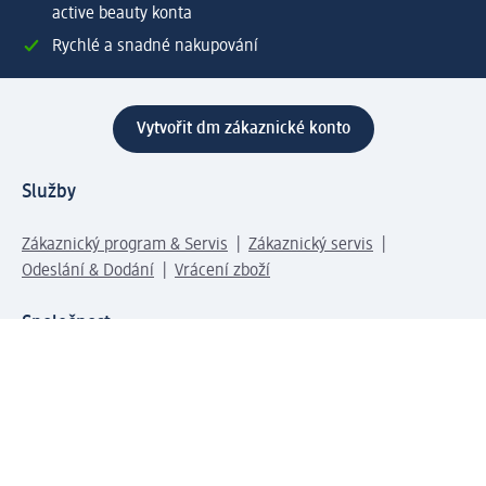
active beauty konta
Rychlé a snadné nakupování
Vytvořit dm zákaznické konto
Služby
Zákaznický program & Servis
Zákaznický servis
Odeslání & Dodání
Vrácení zboží
Společnost
O společnosti
Společenská odpovědnost
Kariéra
Press centrum
Svět dm