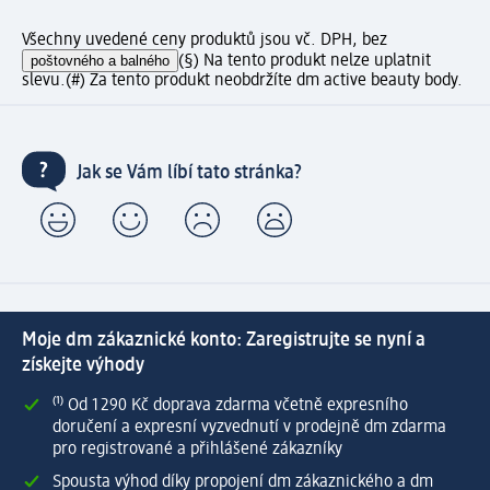
Všechny uvedené ceny produktů jsou vč. DPH, bez
poštovného a balného
(§) Na tento produkt nelze uplatnit
slevu.
(#) Za tento produkt neobdržíte dm active beauty body.
Jak se Vám líbí tato stránka?
Moje dm zákaznické konto: Zaregistrujte se nyní a
získejte výhody
⁽¹⁾ Od 1 290 Kč doprava zdarma včetně expresního
doručení a expresní vyzvednutí v prodejně dm zdarma
pro registrované a přihlášené zákazníky
Spousta výhod díky propojení dm zákaznického a dm