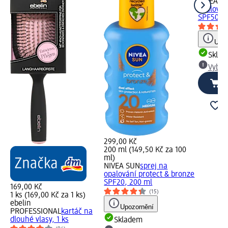
NIVEA S
opalován
SPF50+, 
Upoz
Skla
Vybra
299,00 Kč
200 ml (149,50 Kč za 100
ml)
NIVEA SUN
sprej na
opalování protect & bronze
SPF20, 200 ml
169,00 Kč
(15)
1 ks (169,00 Kč za 1 ks)
ebelin
Upozornění
PROFESSIONAL
kartáč na
dlouhé vlasy, 1 ks
Skladem