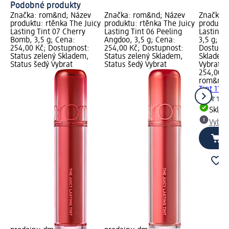
Podobné produkty
Značka: rom&nd; Název
Značka: rom&nd; Název
Značka:
produktu: rtěnka The Juicy
produktu: rtěnka The Juicy
produktu
Lasting Tint 07 Cherry
Lasting Tint 06 Peeling
Lasting 
Bomb, 3,5 g; Cena:
Angdoo, 3,5 g; Cena:
3,5 g; C
254,00 Kč; Dostupnost:
254,00 Kč; Dostupnost:
Dostupno
Status zelený Skladem,
Status zelený Skladem,
Skladem,
Status šedý Vybrat
Status šedý Vybrat
Vybrat p
254,00 K
rom&nd
Tint 11 
Skla
Vybra