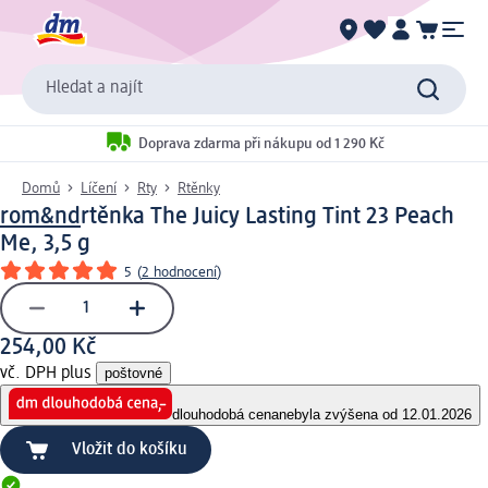
Hledat a najít
Doprava zdarma při nákupu od 1 290 Kč
Domů
Líčení
Rty
Rtěnky
rom&nd
rtěnka The Juicy Lasting Tint 23 Peach
Me, 3,5 g
5
(
2 hodnocení
)
254,00 Kč
vč. DPH plus
poštovné
dlouhodobá cena
nebyla zvýšena od 12.01.2026
Vložit do košíku