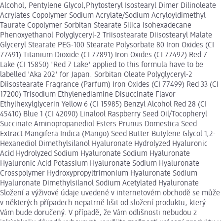
Alcohol, Pentylene Glycol,Phytosteryl Isostearyl Dimer Dilinoleate
Acrylates Copolymer Sodium Acrylate/Sodium Acryloyldimethyl
Taurate Copolymer Sorbitan Stearate Silica Isohexadecane
Phenoxyethanol Polyglyceryl-2 Triisostearate Diisostearyl Malate
Glyceryl Stearate PEG-100 Stearate Polysorbate 80 Iron Oxides (CI
77491) Titanium Dioxide (CI 77891) Iron Oxides (CI 77492) Red 7
Lake (CI 15850) 'Red 7 Lake' applied to this formula have to be
labelled 'Aka 202' for Japan. Sorbitan Oleate Polyglyceryl-2
Diisostearate Fragrance (Parfum) Iron Oxides (CI 77499) Red 33 (CI
17200) Trisodium Ethylenediamine Disuccinate Flavor
Ethylhexylglycerin Yellow 6 (CI 15985) Benzyl Alcohol Red 28 (CI
45410) Blue 1 (CI 42090) Linalool Raspberry Seed Oil/Tocopheryl
Succinate Aminopropanediol Esters Prunus Domestica Seed
Extract Mangifera Indica (Mango) Seed Butter Butylene Glycol 1,2-
Hexanediol Dimethylsilanol Hyaluronate Hydrolyzed Hyaluronic
Acid Hydrolyzed Sodium Hyaluronate Sodium Hyaluronate
Hyaluronic Acid Potassium Hyaluronate Sodium Hyaluronate
Crosspolymer Hydroxypropyltrimonium Hyaluronate Sodium
Hyaluronate Dimethylsilanol Sodium Acetylated Hyaluronate
Složení a výživové údaje uvedené v internetovém obchodě se může
v některých případech nepatrně lišit od složení produktu, který
Vám bude doručený. V případě, že Vám odlišnosti nebudou z