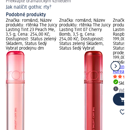
Překvapte dramatickým vzhledem
Ru
Jak nalíčit gothic rty?
Ja
Podobné produkty
Značka: rom&nd; Název
Značka: rom&nd; Název
Značka:
produktu: rtěnka The Juicy
produktu: rtěnka The Juicy
produktu
Lasting Tint 23 Peach Me,
Lasting Tint 07 Cherry
Lasting 
3,5 g; Cena: 254,00 Kč;
Bomb, 3,5 g; Cena:
Raspberr
Dostupnost: Status zelený
254,00 Kč; Dostupnost:
199,00 K
Skladem, Status šedý
Status zelený Skladem,
Status z
Vybrat prodejnu dm
Status šedý Vybrat
Status š
prodejn
199,00 K
rom&nd
Lasting T
Korean...
Skla
Vybra