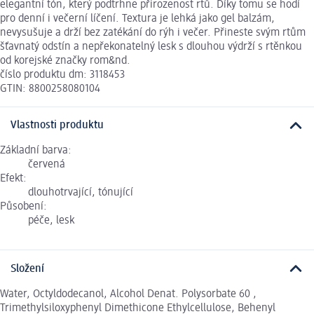
elegantní tón, který podtrhne přirozenost rtů. Díky tomu se hodí
pro denní i večerní líčení. Textura je lehká jako gel balzám,
nevysušuje a drží bez zatékání do rýh i večer. Přineste svým rtům
šťavnatý odstín a nepřekonatelný lesk s dlouhou výdrží s rtěnkou
od korejské značky rom&nd.
číslo produktu dm: 3118453
GTIN: 8800258080104
Vlastnosti produktu
Základní barva:
červená
Efekt:
dlouhotrvající, tónující
Působení:
péče, lesk
Složení
Water, Octyldodecanol, Alcohol Denat. Polysorbate 60 ,
Trimethylsiloxyphenyl Dimethicone Ethylcellulose, Behenyl