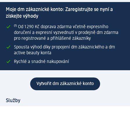
Moje dm zákaznické konto: Zaregistrujte se nyní a
získejte výhody
⁽¹⁾ Od 1 290 Kč doprava zdarma včetně expresního
doručení a expresní vyzvednutí v prodejně dm zdarma
pro registrované a přihlášené zákazníky
Spousta výhod díky propojení dm zákaznického a dm
active beauty konta
Rychlé a snadné nakupování
Vytvořit dm zákaznické konto
Služby
Zákaznický program & Servis
Zákaznický servis
Odeslání & Dodání
Vrácení zboží