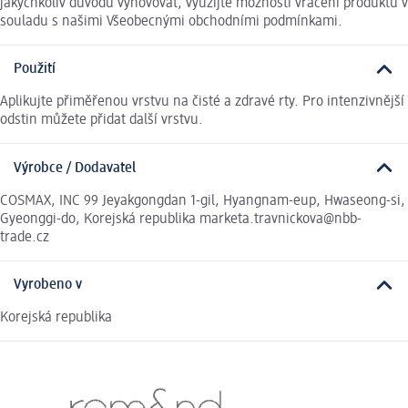
jakýchkoliv důvodů vyhovovat, využijte možnosti vrácení produktu v
souladu s našimi Všeobecnými obchodními podmínkami.
Použití
Aplikujte přiměřenou vrstvu na čisté a zdravé rty. Pro intenzivnější
odstin můžete přidat další vrstvu.
Výrobce / Dodavatel
COSMAX, INC 99 Jeyakgongdan 1-gil, Hyangnam-eup, Hwaseong-si,
Gyeonggi-do, Korejská republika marketa.travnickova@nbb-
trade.cz
Vyrobeno v
Korejská republika