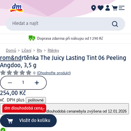
Hledat a najít
Doprava zdarma při nákupu od 1 290 Kč
Domů
Líčení
Rty
Rtěnky
rom&nd
rtěnka The Juicy Lasting Tint 06 Peeling
Angdoo, 3,5 g
0
(
Ohodnoťte produkt
)
254,00 Kč
vč. DPH plus
poštovné
dlouhodobá cena
nebyla zvýšena od 12.01.2026
Vložit do košíku