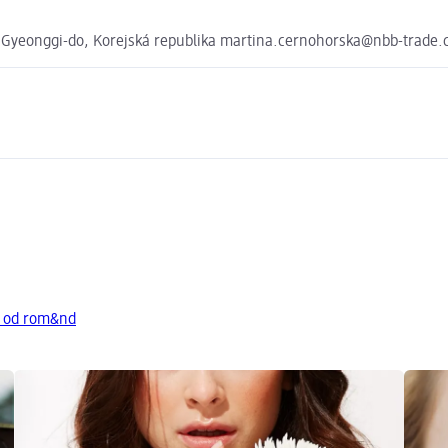
Gyeonggi-do, Korejská republika martina.cernohorska@nbb-trade.
y od rom&nd