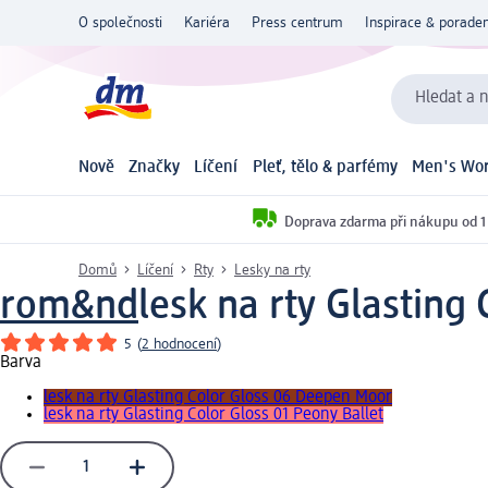
O společnosti
Kariéra
Press centrum
Inspirace & poraden
Hledat a n
Nově
Značky
Líčení
Pleť, tělo & parfémy
Men's Wor
Doprava zdarma při nákupu od 1
Domů
Líčení
Rty
Lesky na rty
rom&nd
lesk na rty Glasting 
5
(
2 hodnocení
)
Barva
lesk na rty Glasting Color Gloss 06 Deepen Moor
lesk na rty Glasting Color Gloss 01 Peony Ballet