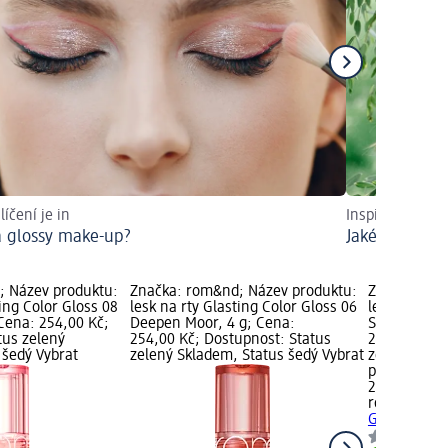
líčení je in
Inspirujte se
a glossy make-up?
Jaké jsou tipy
; Název produktu:
Značka: rom&nd; Název produktu:
Značka: ro
ting Color Gloss 08
lesk na rty Glasting Color Gloss 06
lesk na rty 
 Cena: 254,00 Kč;
Deepen Moor, 4 g; Cena:
Sanho Crush
tus zelený
254,00 Kč; Dostupnost: Status
249,00 Kč; 
 šedý Vybrat
zelený Skladem, Status šedý Vybrat
zelený Skla
prodejnu d
249,00 Kč
rom&nd
lesk
Gloss 01 Sa