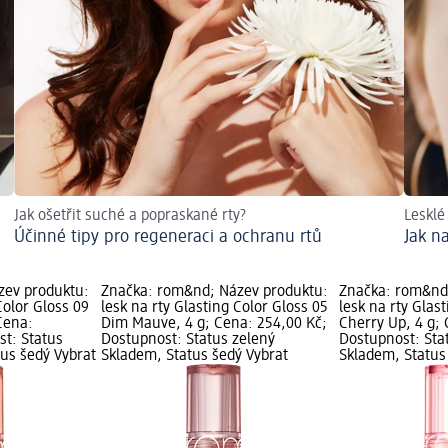
Jak ošetřit suché a popraskané rty?
Lesklé 
Účinné tipy pro regeneraci a ochranu rtů
Jak n
zev produktu:
Značka: rom&nd; Název produktu:
Značka: rom&nd
Color Gloss 09
lesk na rty Glasting Color Gloss 05
lesk na rty Glas
Cena:
Dim Mauve, 4 g; Cena: 254,00 Kč;
Cherry Up, 4 g;
st: Status
Dostupnost: Status zelený
Dostupnost: Sta
tus šedý Vybrat
Skladem, Status šedý Vybrat
Skladem, Status