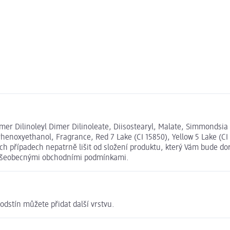
r Dilinoleyl Dimer Dilinoleate, Diisostearyl, Malate, Simmondsia Ch
henoxyethanol, Fragrance, Red 7 Lake (CI 15850), Yellow 5 Lake (CI 1
 případech nepatrně lišit od složení produktu, který Vám bude dor
i Všeobecnými obchodními podmínkami.
 odstín můžete přidat další vrstvu.