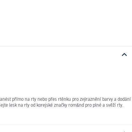
anést přímo na rty nebo přes rtěnku pro zvýraznění barvy a dodání
ejte lesk na rty od korejské značky rom&nd pro plné a svěží rty.