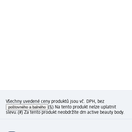
Všechny uvedené ceny produktů jsou vč. DPH, bez
poštovného a balného
(§) Na tento produkt nelze uplatnit
slevu.
(#) Za tento produkt neobdržíte dm active beauty body.