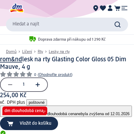
Hledat a najít
Doprava zdarma při nákupu od 1 290 Kč
Domů
Líčení
Rty
Lesky na rty
rom&nd
lesk na rty Glasting Color Gloss 05 Dim
Mauve, 4 g
0
(
Ohodnoťte produkt
)
254,00 Kč
vč. DPH plus
poštovné
dlouhodobá cena
nebyla zvýšena od 12.01.2026
Vložit do košíku