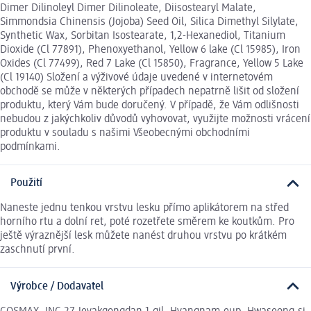
Dimer Dilinoleyl Dimer Dilinoleate, Diisostearyl Malate,
Simmondsia Chinensis (Jojoba) Seed Oil, Silica Dimethyl Silylate,
Synthetic Wax, Sorbitan Isostearate, 1,2-Hexanediol, Titanium
Dioxide (Cl 77891), Phenoxyethanol, Yellow 6 lake (Cl 15985), Iron
Oxides (Cl 77499), Red 7 Lake (Cl 15850), Fragrance, Yellow 5 Lake
(Cl 19140) Složení a výživové údaje uvedené v internetovém
obchodě se může v některých případech nepatrně lišit od složení
produktu, který Vám bude doručený. V případě, že Vám odlišnosti
nebudou z jakýchkoliv důvodů vyhovovat, využijte možnosti vrácení
produktu v souladu s našimi Všeobecnými obchodními
podmínkami.
Použití
Naneste jednu tenkou vrstvu lesku přímo aplikátorem na střed
horního rtu a dolní ret, poté rozetřete směrem ke koutkům. Pro
ještě výraznější lesk můžete nanést druhou vrstvu po krátkém
zaschnutí první.
Výrobce / Dodavatel