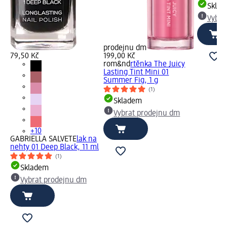
Skla
Vybra
prodejnu dm
79,50 Kč
199,00 Kč
rom&nd
rtěnka The Juicy
Lasting Tint Mini 01
Summer Fig, 1 g
(1)
Skladem
Vybrat prodejnu dm
+10
GABRIELLA SALVETE
lak na
nehty 01 Deep Black, 11 ml
(1)
Skladem
Vybrat prodejnu dm