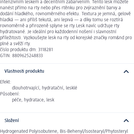
intenzivním leskem a decentním zabarvením. Tento lesk můžete
nanést přímo na rty nebo přes rtěnku pro zvýraznění barvy a
dodání hladkého, rovnoměrného efektu. Textura je jemná, gelově
hladká — ani příliš tekutá, ani lepivá — a díky tomu se roztírá
rovnoměrně a přirozeně splyne se rty.Lesk navíc udržuje rty
hydratované. Je ideální pro každodenní nošení i slavnostní
příležitosti. Vyzkoušejte lesk na rty od korejské značky rom&nd pro
plné a svěží rty.
číslo produktu dm: 3118281
GTIN: 8809625248833
Vlastnosti produktu
Efekt:
dlouhotrvající, hydratační, lesklé
Působení:
péče, hydratace, lesk
Složení
Hydrogenated Polyisobutene, Bis-Behenyl/lsostearyl/Phytosteryl