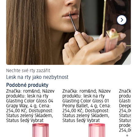
Nechte své rty zazářit
Jak
Lesk na rty jako nezbytnost
Úč
Podobné produkty
Značka: rom&nd; Název
Značka: rom&nd; Název
Značka:
produktu: lesk na rty
produktu: lesk na rty
produktu:
Glasting Color Gloss 04
Glasting Color Gloss 01
Glasting
Grapy Way, 4 g; Cena:
Peony Ballet, 4 g; Cena:
Deepen M
254,00 Kč; Dostupnost:
254,00 Kč; Dostupnost:
254,00 K
Status zelený Skladem,
Status zelený Skladem,
Status z
Status šedý Vybrat
Status šedý Vybrat
Status š
prodejn
254,00 K