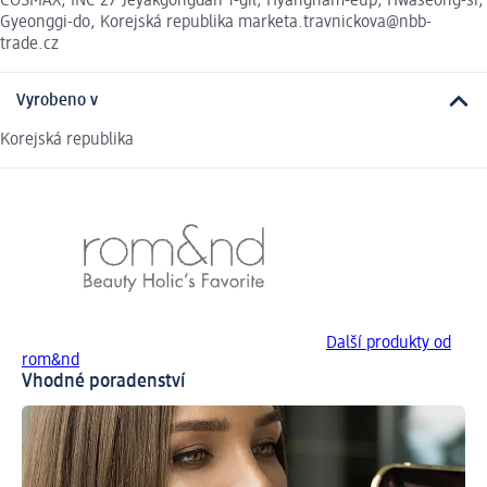
COSMAX, INC 27 Jeyakgongdan 1-gil, Hyangnam-eup, Hwaseong-si,
Gyeonggi-do, Korejská republika marketa.travnickova@nbb-
trade.cz
Vyrobeno v
Korejská republika
Další produkty od
rom&nd
Vhodné poradenství