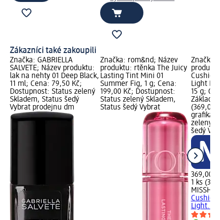
Zákazníci také zakoupili
Značka: GABRIELLA
Značka: rom&nd; Název
Značka:
SALVETE; Název produktu:
produktu: rtěnka The Juicy
produktu
lak na nehty 01 Deep Black,
Lasting Tint Mini 01
Cushion 
11 ml; Cena: 79,50 Kč;
Summer Fig, 1 g; Cena:
Light Be
Dostupnost: Status zelený
199,00 Kč; Dostupnost:
15 g; Ce
Skladem, Status šedý
Status zelený Skladem,
Základní 
Vybrat prodejnu dm
Status šedý Vybrat
(369,00 K
grafika;
zelený S
šedý Vyb
369,00 K
1 ks (369
MISSHA
m
Cushion 
Light...,