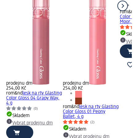
rom&nd
Color Gl
Moor, 4 
Skla
Vybra
prodejnu dm
prodejnu dm
254,00 Kč
254,00 Kč
rom&nd
lesk na rty Glasting
Color Gloss 04 Grapy Way,
4 g
rom&nd
lesk na rty Glasting
(0)
Color Gloss 01 Peony
Skladem
Ballet, 4 g
(2)
Vybrat prodejnu dm
Skladem
Vybrat prodejnu dm