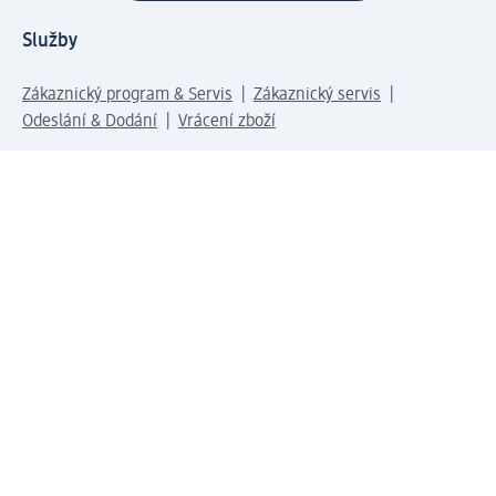
Služby
Zákaznický program & Servis
Zákaznický servis
Odeslání & Dodání
Vrácení zboží
Společnost
O společnosti
Společenská odpovědnost
Kariéra
Press centrum
Svět dm
Platební možnosti