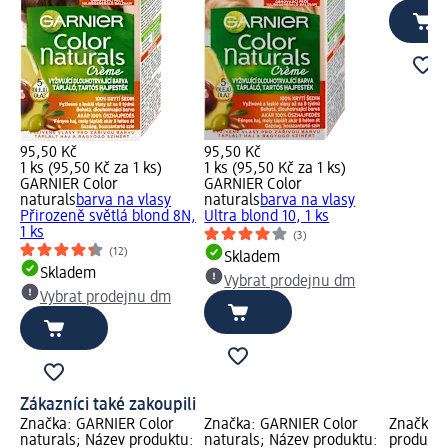
95,50 Kč
95,50 Kč
1 ks (95,50 Kč za 1 ks)
1 ks (95,50 Kč za 1 ks)
GARNIER Color
GARNIER Color
naturals
barva na vlasy
naturals
barva na vlasy
Přirozeně světlá blond 8N,
Ultra blond 10, 1 ks
1 ks
(3)
(12)
Skladem
Skladem
Vybrat prodejnu dm
Vybrat prodejnu dm
Zákazníci také zakoupili
Značka: GARNIER Color
Značka: GARNIER Color
Značka: 
naturals; Název produktu:
naturals; Název produktu:
produktu