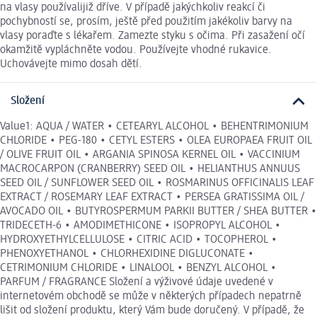
na vlasy používalijiž dříve. V případě jakýchkoliv reakcí či
pochybností se, prosím, ještě před použitím jakékoliv barvy na
vlasy poraďte s lékařem. Zamezte styku s očima. Při zasažení očí
okamžitě vypláchněte vodou. Používejte vhodné rukavice.
Uchovávejte mimo dosah dětí.
Složení
Value1: AQUA / WATER • CETEARYL ALCOHOL • BEHENTRIMONIUM
CHLORIDE • PEG-180 • CETYL ESTERS • OLEA EUROPAEA FRUIT OIL
/ OLIVE FRUIT OIL • ARGANIA SPINOSA KERNEL OIL • VACCINIUM
MACROCARPON (CRANBERRY) SEED OIL • HELIANTHUS ANNUUS
SEED OIL / SUNFLOWER SEED OIL • ROSMARINUS OFFICINALIS LEAF
EXTRACT / ROSEMARY LEAF EXTRACT • PERSEA GRATISSIMA OIL /
AVOCADO OIL • BUTYROSPERMUM PARKII BUTTER / SHEA BUTTER •
TRIDECETH-6 • AMODIMETHICONE • ISOPROPYL ALCOHOL •
HYDROXYETHYLCELLULOSE • CITRIC ACID • TOCOPHEROL •
PHENOXYETHANOL • CHLORHEXIDINE DIGLUCONATE •
CETRIMONIUM CHLORIDE • LINALOOL • BENZYL ALCOHOL •
PARFUM / FRAGRANCE Složení a výživové údaje uvedené v
internetovém obchodě se může v některých případech nepatrně
lišit od složení produktu, který Vám bude doručený. V případě, že