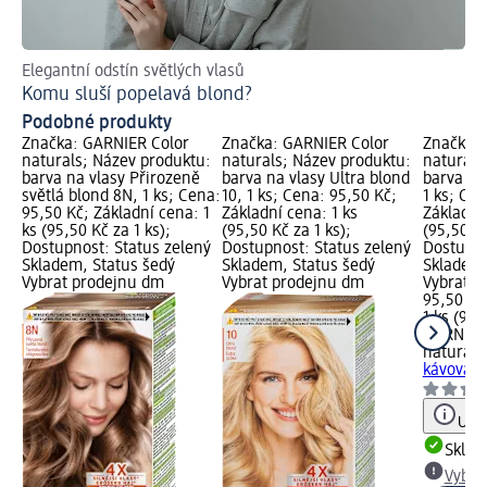
Elegantní odstín světlých vlasů
Tip
Komu sluší popelavá blond?
Co
Podobné produkty
Značka: GARNIER Color
Značka: GARNIER Color
Značka: 
naturals; Název produktu:
naturals; Název produktu:
naturals
barva na vlasy Přirozeně
barva na vlasy Ultra blond
barva na
světlá blond 8N, 1 ks; Cena:
10, 1 ks; Cena: 95,50 Kč;
1 ks; Cen
95,50 Kč; Základní cena: 1
Základní cena: 1 ks
Základní 
ks (95,50 Kč za 1 ks);
(95,50 Kč za 1 ks);
(95,50 Kč
Dostupnost: Status zelený
Dostupnost: Status zelený
Dostupno
Skladem, Status šedý
Skladem, Status šedý
Skladem,
Vybrat prodejnu dm
Vybrat prodejnu dm
Vybrat p
95,50 Kč
1 ks (95,
GARNIER
naturals
kávová, 1
Upoz
Skla
Vybra