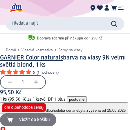
Hledat a najít
Doprava zdarma při nákupu od 1 290 Kč
Domů
Vlasová kosmetika
Barvy na vlasy
GARNIER Color naturals
barva na vlasy 9N velmi
světlá blond, 1 ks
5
(
1 hodnocení
)
95,50 Kč
1 ks (95,50 Kč za 1 ks)
vč. DPH plus
poštovné
dlouhodobá cena
nebyla zvýšena od 15.05.2026
Vložit do košíku