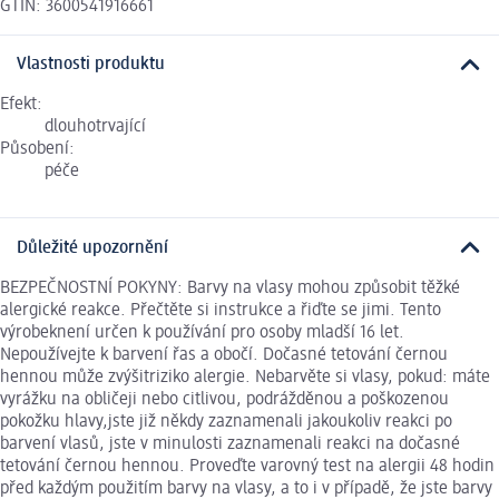
GTIN: 3600541916661
Vlastnosti produktu
Efekt:
dlouhotrvající
Působení:
péče
Důležité upozornění
BEZPEČNOSTNÍ POKYNY: Barvy na vlasy mohou způsobit těžké
alergické reakce. Přečtěte si instrukce a řiďte se jimi. Tento
výrobeknení určen k používání pro osoby mladší 16 let.
Nepoužívejte k barvení řas a obočí. Dočasné tetování černou
hennou může zvýšitriziko alergie. Nebarvěte si vlasy, pokud: máte
vyrážku na obličeji nebo citlivou, podrážděnou a poškozenou
pokožku hlavy,jste již někdy zaznamenali jakoukoliv reakci po
barvení vlasů, jste v minulosti zaznamenali reakci na dočasné
tetování černou hennou. Proveďte varovný test na alergii 48 hodin
před každým použitím barvy na vlasy, a to i v případě, že jste barvy