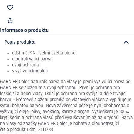
Informace o produktu
Popis produktu
odstín č. 9N - velmi světlá blond
dlouhotrvající barva
dvojí ochrana
s vyživujícími oleji
GARNIER Color naturals barva na vlasy je první vyživující barva od
GARNIER se složením s dvojí ochranou. První je ochrana pro
lesklejší a hebčí vlasy. Další je ochrana pro sytější a déle trvající
barvu – krémové složení proniká do vlasových vláken a vyplňuje je
sytou bohatou barvou. Nová závěrečná péče je nyní obohacena o
vyživující oleje: olivy, avokádo, karité a argan. Výsledkem je 100%
krytí šedin a ochrana vlasů před vysušováním až na 8 týdnů. Barva
na vlasy od značky GARNIER Color je bohatá a dlouhotrvající.
číslo produktu dm: 2111783