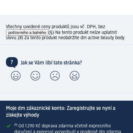
Všechny uvedené ceny produktů jsou vč. DPH, bez
poštovného a balného
(§) Na tento produkt nelze uplatnit
slevu.
(#) Za tento produkt neobdržíte dm active beauty body.
Jak se Vám líbí tato stránka?
Moje dm zákaznické konto: Zaregistrujte se nyní a
získejte výhody
⁽¹⁾ Od 1 290 Kč doprava zdarma včetně expresního
doručení a expresní vyzvednutí v prodejně dm zdarma