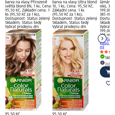
barva na vlasy Přirozeně
barva na vlasy Ultra blond
lámání v
světlá blond 8N, 1 ks; Cena:
10, 1 ks; Cena: 95,50 Kč;
olej, 385
95,50 Kč; Základní cena: 1
Základní cena: 1 ks
199,00 K
ks (95,50 Kč za 1 ks);
(95,50 Kč za 1 ks);
385 ml (5
Dostupnost: Status zelený
Dostupnost: Status zelený
Dostupno
Skladem, Status šedý
Skladem, Status šedý
Skladem,
Vybrat prodejnu dm
Vybrat prodejnu dm
Vybrat p
199,00 K
385 ml (
OGX
šamp
vlasů ker
ml
Skla
Vybra
95,50 Kč
95,50 Kč