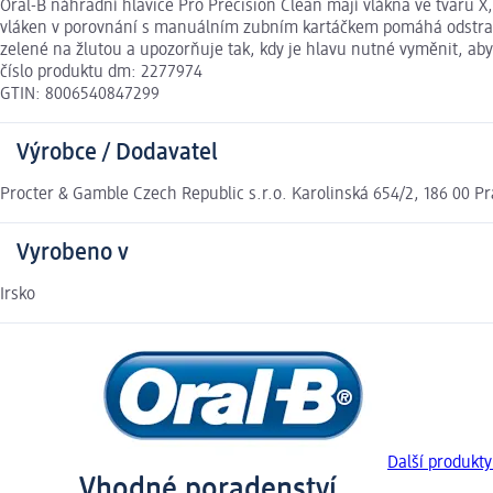
Oral-B náhradní hlavice Pro Precision Clean mají vlákna ve tvaru X, 
vláken v porovnání s manuálním zubním kartáčkem pomáhá odstranit a
zelené na žlutou a upozorňuje tak, kdy je hlavu nutné vyměnit, aby
číslo produktu dm: 2277974
GTIN: 8006540847299
Výrobce / Dodavatel
Procter & Gamble Czech Republic s.r.o. Karolinská 654/2, 186 00 P
Vyrobeno v
Irsko
Další produkty
Vhodné poradenství