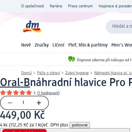
O společnosti
Kariéra
Press centrum
Inspirace & poraden
Hledat a n
Nově
Značky
Líčení
Pleť, tělo & parfémy
Men's Wor
Doprava zdarma při nákupu od 1
Domů
Péče o zdraví
Zubní hygiena
Náhradní hlavice el. 
Oral-B
náhradní hlavice Pro P
5
(
1 hodnocení
)
449,00 Kč
4 ks (112,25 Kč za 1 ks)
vč. DPH plus
poštovné