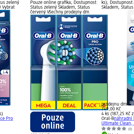
tus zelený
Pouze online grafika; Dostupnost:
ks); Dostupnost:
ý Vybrat
Status zelený Skladem, Status
Skladem, Status
červený Všechny prodejny dm
prodejnu dm
749,00 Kč
s)
4 ks (187,25 Kč z
ice Pro
Oral-B
náhradní 
Ultimate Clean, 
(0)