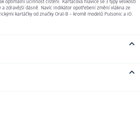
k optimální účinnost čištění. Kartáčová hlavice se 3 typy velikostí
 a zdravější dásně. Navíc indikátor opotřebení změní vlákna ze
rickými kartáčky od značky Oral-B – kromě modelů Pulsonic a iO.