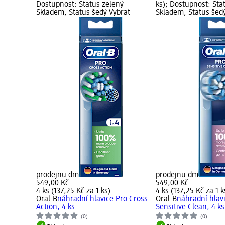
Dostupnost: Status zelený
ks); Dostupnost: Sta
Skladem, Status šedý Vybrat
Skladem, Status šed
prodejnu dm
prodejnu dm
549,00 Kč
549,00 Kč
4 ks (137,25 Kč za 1 ks)
4 ks (137,25 Kč za 1 k
Oral-B
náhradní hlavice Pro Cross
Oral-B
náhradní hlav
Action, 4 ks
Sensitive Clean, 4 ks
(0)
(0)