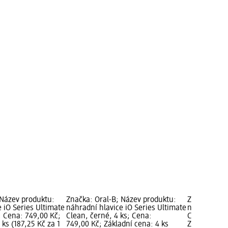
 Název produktu:
Značka: Oral-B; Název produktu:
Značka: Ora
 iO Series Ultimate
náhradní hlavice iO Series Ultimate
náhradní hl
s; Cena: 749,00 Kč;
Clean, černé, 4 ks; Cena:
Care, bílé, 
 ks (187,25 Kč za 1
749,00 Kč; Základní cena: 4 ks
Základní cen