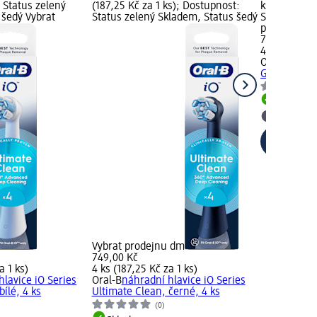
 Status zelený
(187,25 Kč za 1 ks); Dostupnost:
ks); Dostup
 šedý Vybrat
Status zelený Skladem, Status šedý
Skladem, St
prodejnu d
749,00 Kč
4 ks (187,25
Oral-B
náhra
Gentle Care,
Skladem
Vybrat p
Vybrat prodejnu dm
749,00 Kč
a 1 ks)
4 ks (187,25 Kč za 1 ks)
hlavice iO Series
Oral-B
náhradní hlavice iO Series
bílé, 4 ks
Ultimate Clean, černé, 4 ks
(0)