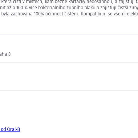
která čistí v místech, kam běžné kartáčky nedosáhnou, a zajišťují ta
ž o 100 % více bakteriálního zubního plaku a zajišťují čistší zuby
 byla zachována 100% účinnost čištění. Kompatibilní se všemi elekt
raha 8
 od Oral-B