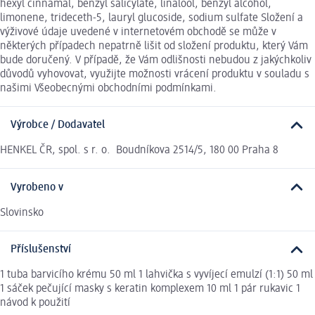
hexyl cinnamal, benzyl salicylate, linalool, benzyl alcohol,
limonene, trideceth-5, lauryl glucoside, sodium sulfate Složení a
výživové údaje uvedené v internetovém obchodě se může v
některých případech nepatrně lišit od složení produktu, který Vám
bude doručený. V případě, že Vám odlišnosti nebudou z jakýchkoliv
důvodů vyhovovat, využijte možnosti vrácení produktu v souladu s
našimi Všeobecnými obchodními podmínkami.
Výrobce / Dodavatel
HENKEL ČR, spol. s r. o. Boudníkova 2514/5, 180 00 Praha 8
Vyrobeno v
Slovinsko
Příslušenství
1 tuba barvicího krému 50 ml 1 lahvička s vyvíjecí emulzí (1:1) 50 ml
1 sáček pečující masky s keratin komplexem 10 ml 1 pár rukavic 1
návod k použití