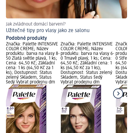
Jak zvládnout domácí barvení?
Ná
Užitečné tipy pro vlasy jako ze salonu
Ja
Podobné produkty
Značka: Palette INTENSIVE
Značka: Palette INTENSIVE
Značka: 
COLOR CREME; Název
COLOR CREME; Název
COLOR C
produktu: barva na vlasy 8-
produktu: barva na vlasy 6-
produktu
50 Zlatá světle plavá, 1 ks;
0 Tmavě plavý, 1 ks; Cena:
0 Středně
Cena: 64,50 Kč; Základní
64,50 Kč; Základní cena: 1
64,50 Kč
cena: 1 ks (64,50 Kč za 1
ks (64,50 Kč za 1 ks);
ks (64,50
ks); Dostupnost: Status
Dostupnost: Status zelený
Dostupno
zelený Skladem, Status
Skladem, Status šedý
Skladem,
šedý Vybrat prodejnu dm
Vybrat prodejnu dm
Vybrat p