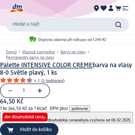
Hledat a najít
Doprava zdarma při nákupu od 1 290 Kč
Domů
Vlasová kosmetika
Barvy na vlasy
Permanentní barvy na vlasy
Palette INTENSIVE COLOR CREME
barva na vlasy
8-0 Světle plavý, 1 ks
4.2
(
5 hodnocení
)
64,50 Kč
1 ks (64,50 Kč za 1 ks)
vč. DPH plus
poštovné
dlouhodobá cena
nebyla zvýšena od 06.02.2025
Vložit do košíku