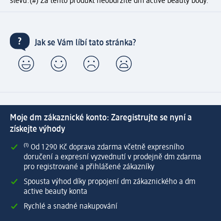
slevu.
(#) Za tento produkt neobdržíte dm active beauty body.
Jak se Vám líbí tato stránka?
Moje dm zákaznické konto: Zaregistrujte se nyní a
získejte výhody
⁽¹⁾ Od 1 290 Kč doprava zdarma včetně expresního
doručení a expresní vyzvednutí v prodejně dm zdarma
pro registrované a přihlášené zákazníky
Spousta výhod díky propojení dm zákaznického a dm
active beauty konta
Rychlé a snadné nakupování