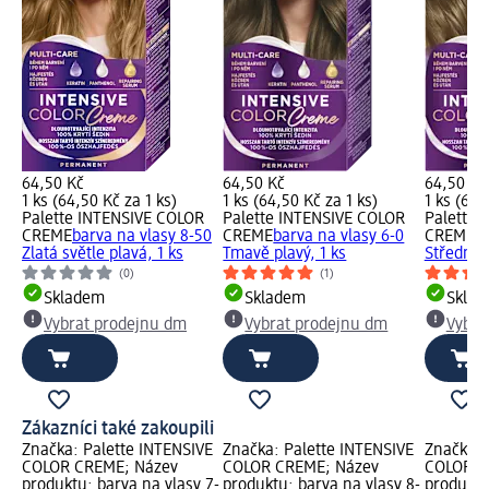
64,50 Kč
64,50 Kč
64,50 Kč
1 ks (64,50 Kč za 1 ks)
1 ks (64,50 Kč za 1 ks)
1 ks (64,
Palette INTENSIVE COLOR
Palette INTENSIVE COLOR
Palette 
CREME
barva na vlasy 8-50
CREME
barva na vlasy 6-0
CREME
b
Zlatá světle plavá, 1 ks
Tmavě plavý, 1 ks
Středně p
(0)
(1)
Skladem
Skladem
Skla
Vybrat prodejnu dm
Vybrat prodejnu dm
Vybra
Zákazníci také zakoupili
Značka: Palette INTENSIVE
Značka: Palette INTENSIVE
Značka: 
COLOR CREME; Název
COLOR CREME; Název
COLOR C
produktu: barva na vlasy 7-
produktu: barva na vlasy 8-
produktu