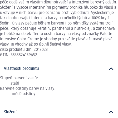
péče dodá vašim vlasům dlouhotrvající a intenzivní barevný odstín.
Složení s vysoce intenzivními pigmenty proniká hluboko do vlasů a
ukotvuje v nich barvu pro ochranu proti vyblednutí. Výsledkem je
tak dlouhotrvající intenzita barvy po několik týdnů a 100% krytí
šedin. O vlasy pečuje během barvení i po něm díky systému trojí
péče, který obsahuje keratin, panthenol a nutri-olej, a zanechává
je hebké na dotek. Tento odstín barvy na vlasy od značky Palette
Intensive Color Creme je vhodný pro světle plavé až tmavě plavé
vlasy, je vhodný až po úplně šedivé vlasy.
číslo produktu dm: 2018023
GTIN: 3838824159652
Vlastnosti produktu
Stupeň barvení vlasů:
stálé
Barevné odstíny barev na vlasy:
hnědé odstíny
Složení