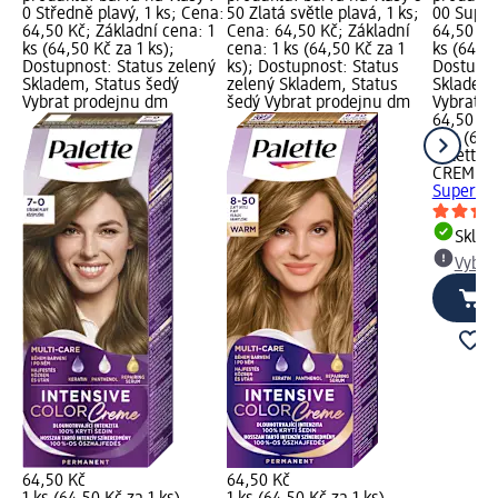
0 Středně plavý, 1 ks; Cena:
50 Zlatá světle plavá, 1 ks;
00 Super
64,50 Kč; Základní cena: 1
Cena: 64,50 Kč; Základní
64,50 Kč
ks (64,50 Kč za 1 ks);
cena: 1 ks (64,50 Kč za 1
ks (64,50
Dostupnost: Status zelený
ks); Dostupnost: Status
Dostupno
Skladem, Status šedý
zelený Skladem, Status
Skladem,
Vybrat prodejnu dm
šedý Vybrat prodejnu dm
Vybrat p
64,50 Kč
1 ks (64,
Palette 
CREME
b
Super bl
Skla
Vybra
64,50 Kč
64,50 Kč