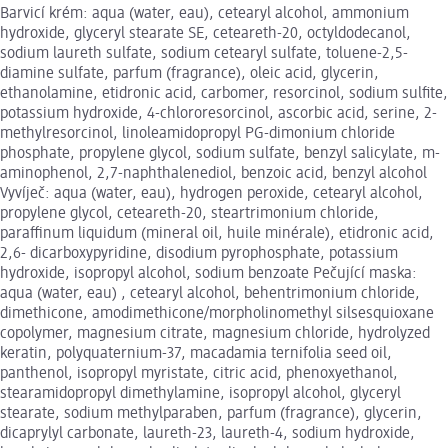
Barvicí krém: aqua (water, eau), cetearyl alcohol, ammonium
hydroxide, glyceryl stearate SE, ceteareth-20, octyldodecanol,
sodium laureth sulfate, sodium cetearyl sulfate, toluene-2,5-
diamine sulfate, parfum (fragrance), oleic acid, glycerin,
ethanolamine, etidronic acid, carbomer, resorcinol, sodium sulfite,
potassium hydroxide, 4-chlororesorcinol, ascorbic acid, serine, 2-
methylresorcinol, linoleamidopropyl PG-dimonium chloride
phosphate, propylene glycol, sodium sulfate, benzyl salicylate, m-
aminophenol, 2,7-naphthalenediol, benzoic acid, benzyl alcohol
Vyvíječ: aqua (water, eau), hydrogen peroxide, cetearyl alcohol,
propylene glycol, ceteareth-20, steartrimonium chloride,
paraffinum liquidum (mineral oil, huile minérale), etidronic acid,
2,6- dicarboxypyridine, disodium pyrophosphate, potassium
hydroxide, isopropyl alcohol, sodium benzoate Pečující maska:
aqua (water, eau) , cetearyl alcohol, behentrimonium chloride,
dimethicone, amodimethicone/morpholinomethyl silsesquioxane
copolymer, magnesium citrate, magnesium chloride, hydrolyzed
keratin, polyquaternium-37, macadamia ternifolia seed oil,
panthenol, isopropyl myristate, citric acid, phenoxyethanol,
stearamidopropyl dimethylamine, isopropyl alcohol, glyceryl
stearate, sodium methylparaben, parfum (fragrance), glycerin,
dicaprylyl carbonate, laureth-23, laureth-4, sodium hydroxide,