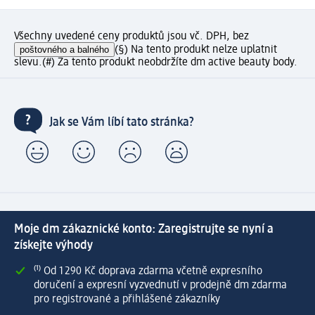
Všechny uvedené ceny produktů jsou vč. DPH, bez
poštovného a balného
(§) Na tento produkt nelze uplatnit
slevu.
(#) Za tento produkt neobdržíte dm active beauty body.
Jak se Vám líbí tato stránka?
Moje dm zákaznické konto: Zaregistrujte se nyní a
získejte výhody
⁽¹⁾ Od 1 290 Kč doprava zdarma včetně expresního
doručení a expresní vyzvednutí v prodejně dm zdarma
pro registrované a přihlášené zákazníky