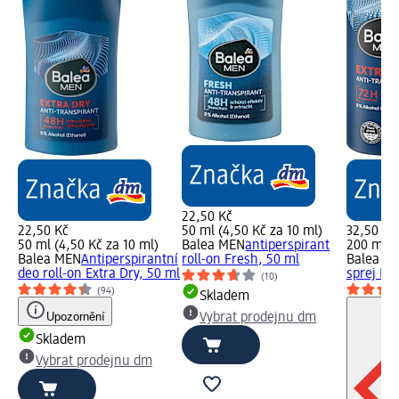
22,50 Kč
22,50 Kč
50 ml (4,50 Kč za 10 ml)
32,50 Kč
50 ml (4,50 Kč za 10 ml)
Balea MEN
antiperspirant
200 ml (
Balea MEN
Antiperspirantní
roll-on Fresh, 50 ml
Balea M
deo roll-on Extra Dry, 50 ml
sprej Ext
(10)
(94)
Skladem
Upozornění
Vybrat prodejnu dm
Skladem
Vybrat prodejnu dm