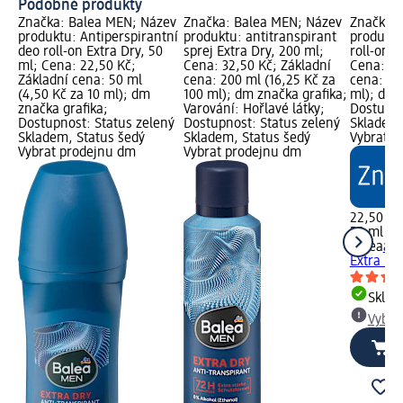
Podobné produkty
Značka: Balea MEN; Název
Značka: Balea MEN; Název
Značka: 
produktu: Antiperspirantní
produktu: antitranspirant
produktu
deo roll-on Extra Dry, 50
sprej Extra Dry, 200 ml;
roll-on E
ml; Cena: 22,50 Kč;
Cena: 32,50 Kč; Základní
Cena: 22
Základní cena: 50 ml
cena: 200 ml (16,25 Kč za
cena: 50
(4,50 Kč za 10 ml); dm
100 ml); dm značka grafika;
ml); dm 
značka grafika;
Varování: Hořlavé látky;
Dostupno
Dostupnost: Status zelený
Dostupnost: Status zelený
Skladem,
Skladem, Status šedý
Skladem, Status šedý
Vybrat p
Vybrat prodejnu dm
Vybrat prodejnu dm
22,50 Kč
50 ml (4,
Balea
ant
Extra Dr
Skla
Vybra