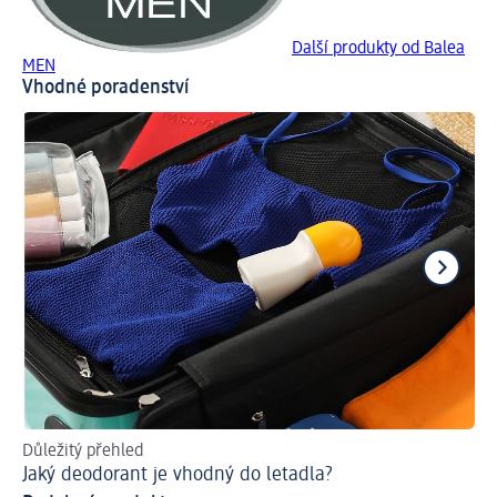
Další produkty od Balea
MEN
Vhodné poradenství
Důležitý přehled
Pr
Jaký deodorant je vhodný do letadla?
Ud