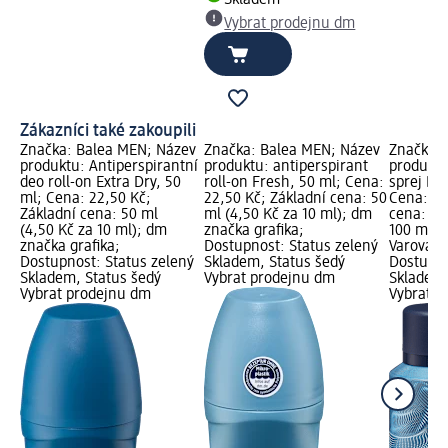
Skladem
Vybrat prodejnu dm
Zákazníci také zakoupili
Značka: Balea MEN; Název
Značka: Balea MEN; Název
Značka: 
produktu: Antiperspirantní
produktu: antiperspirant
produktu
deo roll-on Extra Dry, 50
roll-on Fresh, 50 ml; Cena:
sprej Ext
ml; Cena: 22,50 Kč;
22,50 Kč; Základní cena: 50
Cena: 32
Základní cena: 50 ml
ml (4,50 Kč za 10 ml); dm
cena: 20
(4,50 Kč za 10 ml); dm
značka grafika;
100 ml);
značka grafika;
Dostupnost: Status zelený
Varování:
Dostupnost: Status zelený
Skladem, Status šedý
Dostupno
Skladem, Status šedý
Vybrat prodejnu dm
Skladem,
Vybrat prodejnu dm
Vybrat p