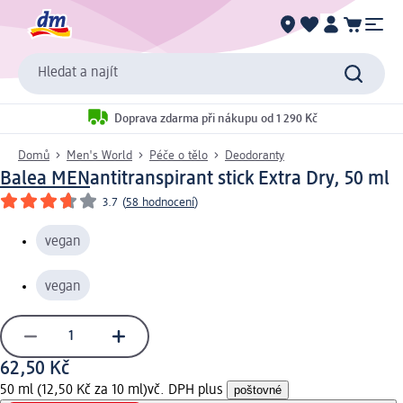
Hledat a najít
Doprava zdarma při nákupu od 1 290 Kč
Domů
Men's World
Péče o tělo
Deodoranty
Balea MEN
antitranspirant stick Extra Dry, 50 ml
3.7
(
58 hodnocení
)
vegan
vegan
62,50 Kč
50 ml (12,50 Kč za 10 ml)
vč. DPH plus
poštovné