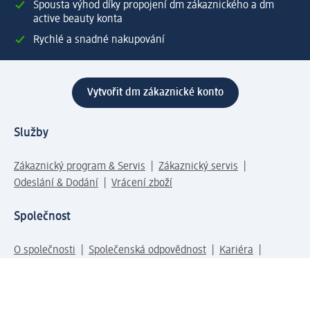
Spousta výhod díky propojení dm zákaznického a dm
active beauty konta
Rychlé a snadné nakupování
Vytvořit dm zákaznické konto
Služby
Zákaznický program & Servis
Zákaznický servis
Odeslání & Dodání
Vrácení zboží
Společnost
O společnosti
Společenská odpovědnost
Kariéra
Press centrum
Svět dm