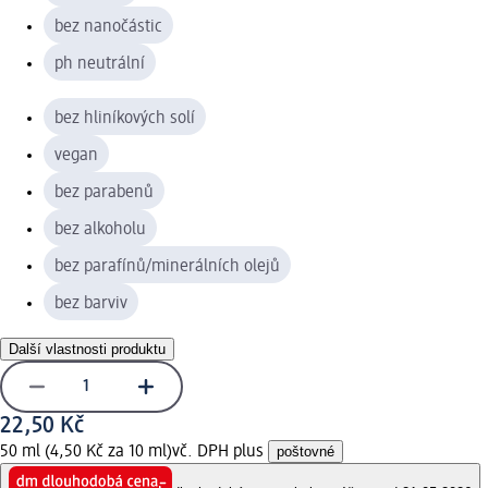
bez nanočástic
ph neutrální
bez hliníkových solí
vegan
bez parabenů
bez alkoholu
bez parafínů/minerálních olejů
bez barviv
Další vlastnosti produktu
22,50 Kč
50 ml (4,50 Kč za 10 ml)
vč. DPH plus
poštovné