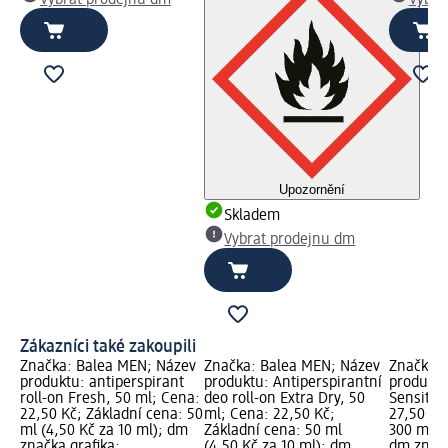
Vybrat prodejnu dm
Vybra
Upozornění
Skladem
Vybrat prodejnu dm
Zákazníci také zakoupili
Značka: Balea MEN; Název
Značka: Balea MEN; Název
Značka: 
produktu: antiperspirant
produktu: Antiperspirantní
produktu
roll-on Fresh, 50 ml; Cena:
deo roll-on Extra Dry, 50
Sensitiv
22,50 Kč; Základní cena: 50
ml; Cena: 22,50 Kč;
27,50 Kč
ml (4,50 Kč za 10 ml); dm
Základní cena: 50 ml
300 ml (9
značka grafika;
(4,50 Kč za 10 ml); dm
dm značk