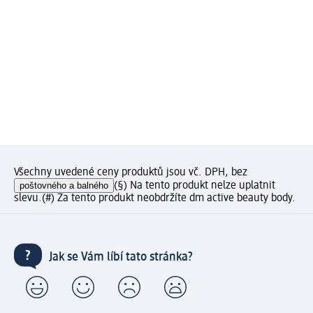
Všechny uvedené ceny produktů jsou vč. DPH, bez
poštovného a balného
(§) Na tento produkt nelze uplatnit
slevu.
(#) Za tento produkt neobdržíte dm active beauty body.
Jak se Vám líbí tato stránka?