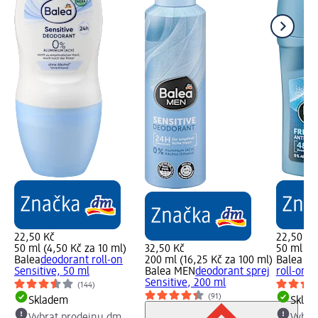
22,50 Kč
22,50 Kč
50 ml (4,50 Kč za 10 ml)
32,50 Kč
50 ml (4,
Balea
deodorant roll-on
200 ml (16,25 Kč za 100 ml)
Balea M
Sensitive, 50 ml
Balea MEN
deodorant sprej
roll-on 
Sensitive, 200 ml
(144)
(91)
Skladem
Skla