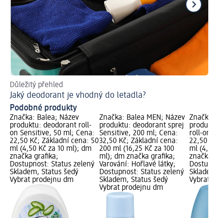
Důležitý přehled
Př
Jaký deodorant je vhodný do letadla?
Podobné produkty
Značka: Balea; Název
Značka: Balea MEN; Název
Značka: 
produktu: deodorant roll-
produktu: deodorant sprej
produktu
on Sensitive, 50 ml; Cena:
Sensitive, 200 ml; Cena:
roll-on 
22,50 Kč; Základní cena: 50
32,50 Kč; Základní cena:
22,50 Kč
ml (4,50 Kč za 10 ml); dm
200 ml (16,25 Kč za 100
ml (4,50
značka grafika;
ml); dm značka grafika;
značka g
Dostupnost: Status zelený
Varování: Hořlavé látky;
Dostupno
Skladem, Status šedý
Dostupnost: Status zelený
Skladem,
Vybrat prodejnu dm
Skladem, Status šedý
Vybrat p
Vybrat prodejnu dm