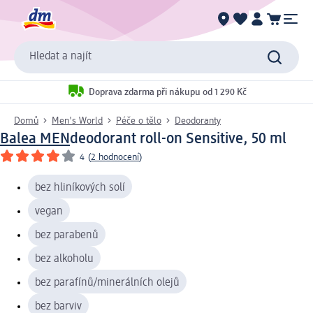
Hledat a najít
Doprava zdarma při nákupu od 1 290 Kč
Domů
Men's World
Péče o tělo
Deodoranty
Balea MEN
deodorant roll-on Sensitive, 50 ml
4
(
2 hodnocení
)
bez hliníkových solí
vegan
bez parabenů
bez alkoholu
bez parafínů/minerálních olejů
bez barviv