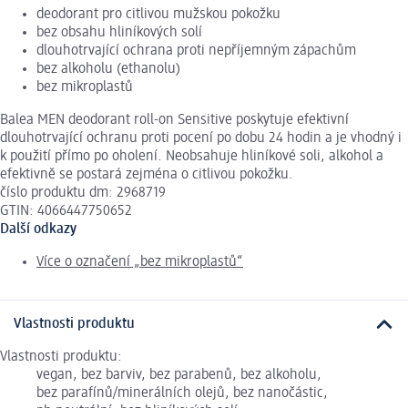
deodorant pro citlivou mužskou pokožku
bez obsahu hliníkových solí
dlouhotrvající ochrana proti nepříjemným zápachům
bez alkoholu (ethanolu)
bez mikroplastů
Balea MEN deodorant roll-on Sensitive poskytuje efektivní
dlouhotrvající ochranu proti pocení po dobu 24 hodin a je vhodný i
k použití přímo po oholení. Neobsahuje hliníkové soli, alkohol a
efektivně se postará zejména o citlivou pokožku.
číslo produktu dm: 2968719
GTIN: 4066447750652
Další odkazy
Více o označení „bez mikroplastů“
Vlastnosti produktu
Vlastnosti produktu:
vegan, bez barviv, bez parabenů, bez alkoholu,
bez parafínů/minerálních olejů, bez nanočástic,