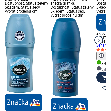
Dostupnost: Status zelený
značka grafika;
Dostupno
Skladem, Status šedý
Dostupnost: Status zelený
Skladem,
Vybrat prodejnu dm
Skladem, Status šedý
Vybrat p
Vybrat prodejnu dm
27,50 Kč
300 ml (9
Balea M
Sensitiv
Upoz
Skla
Vybra