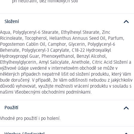
ph neutrální, bez hliníkových solí
Složení
Aqua, Polyglyceryl-6 Stearate, Ethylhexyl Stearate, Zinc
Ricinoleate, Tocopherol, Helianthus Annuus Seed Oil, Parfum,
Pogostemon Cablin Oil, Camphor, Glycerin, Polyglyceryl-6
Behenate, Polyglyceryl-3 Caprylate, C18-22 Hydroxyalkyl
Hydroxypropyl Guar, Phenoxyethanol, Benzyl Alcohol,
Ethylhexylglycerin, Amyl Salicylate, Anethole, Citric Acid Složení a
výživové údaje uvedené v internetovém obchodě se může v
některých případech nepatrně lišit od složení produktu, který Vám
bude doručený. V případě, že Vám odlišnosti nebudou z jakýchkoliv
důvodů vyhovovat, využijte možnosti vrácení produktu v souladu s
našimi Všeobecnými obchodními podmínkami.
Použití
Vhodné pro použití i po holení.