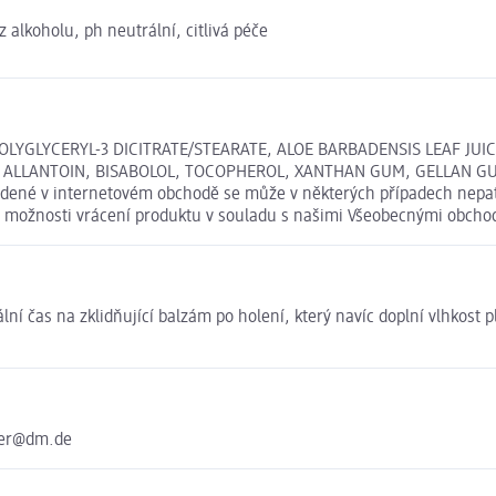
 alkoholu, ph neutrální, citlivá péče
YGLYCERYL-3 DICITRATE/STEARATE, ALOE BARBADENSIS LEAF JUICE 
 ALLANTOIN, BISABOLOL, TOCOPHEROL, XANTHAN GUM, GELLAN GUM
é v internetovém obchodě se může v některých případech nepatrně
te možnosti vrácení produktu v souladu s našimi Všeobecnými obch
ální čas na zklidňující balzám po holení, který navíc doplní vlhkost
ter@dm.de