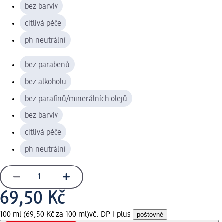
bez barviv
citlivá péče
ph neutrální
bez parabenů
bez alkoholu
bez parafínů/minerálních olejů
bez barviv
citlivá péče
ph neutrální
69,50 Kč
100 ml (69,50 Kč za 100 ml)
vč. DPH plus
poštovné