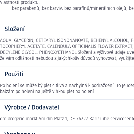
Vlastnosti produktu:
bez parabenů, bez barviv, bez parafínů/minerálních olejů, bez
Složení
AQUA, GLYCERIN, CETEARYL ISONONANOATE, BEHENYL ALCOHOL, POL
TOCOPHERYL ACETATE, CALENDULA OFFICINALIS FLOWER EXTRACT,
DECYLENE GLYCOL, PHENOXYETHANOL Složení a výživové údaje uveden
že Vám odlišnosti nebudou z jakýchkoliv důvodů vyhovovat, využij
Použití
Po holení se může bý pleť citlivá a náchylná k podráždění. To je ide
balzám po holení na ještě vlhkou pleť po holení.
Výrobce / Dodavatel
dm-drogerie markt Am dm-Platz 1, DE-76227 Karlsruhe servicecen