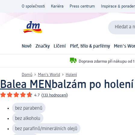
O společnosti
Kariéra
Press centrum
Inspirace & poraden
Hledat a n
Nově
Značky
Líčení
Pleť, tělo & parfémy
Men's Wor
Doprava zdarma při nákupu od 1
Domů
Men's World
Holení
Balea MEN
balzám po holení 
4.7
(
133 hodnocení
)
bez parabenů
bez alkoholu
bez parafínů/minerálních olejů