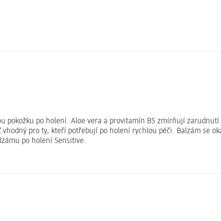
 pokožku po holení. Aloe vera a provitamín B5 zmírňují zarudnutí a
ť vhodný pro ty, kteří potřebují po holení rychlou péči. Balzám se o
alzámu po holení Sensitive.