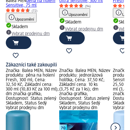
Balea MEN
pěna na holení
Ultra Sensitive, 300 ml
Fresh, 3
Sensitive, 75 ml
(94)
(72)
Upozornění
Upoz
Upozornění
Skladem
Skla
Skladem
Vybrat prodejnu dm
Vybra
Vybrat prodejnu dm
Zákazníci také zakoupili
Značka: Balea MEN; Název
Značka: Balea MEN; Název
Značka: 
produktu: pěna na holení
produktu: jednorázová
produktu
Fresh, 300 ml; Cena:
holítka; Cena: 37,50 Kč;
Sensitiv
32,50 Kč; Základní cena:
Základní cena: 10 ks
25,50 Kč
300 ml (10,83 Kč za 100 ml);
(3,75 Kč za 1 ks); dm
ml (3,40
dm značka grafika;
značka grafika;
značka g
Dostupnost: Status zelený
Dostupnost: Status zelený
Dostupno
Skladem, Status šedý
Skladem, Status šedý
Skladem,
Vybrat prodejnu dm
Vybrat prodejnu dm
Vybrat p