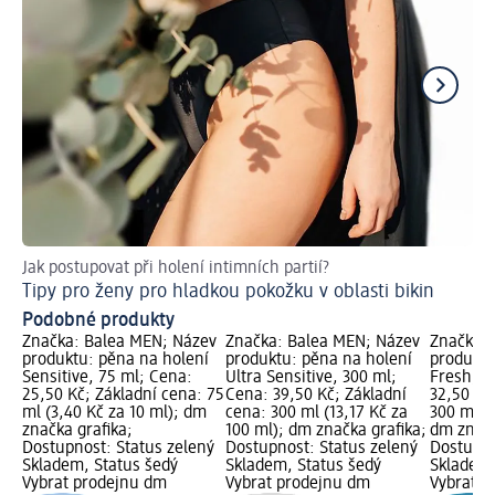
Jak postupovat při holení intimních partií?
Je
Tipy pro ženy pro hladkou pokožku v oblasti bikin
Zb
Podobné produkty
Značka: Balea MEN; Název
Značka: Balea MEN; Název
Značka: 
produktu: pěna na holení
produktu: pěna na holení
produktu
Sensitive, 75 ml; Cena:
Ultra Sensitive, 300 ml;
Fresh, 3
25,50 Kč; Základní cena: 75
Cena: 39,50 Kč; Základní
32,50 Kč
ml (3,40 Kč za 10 ml); dm
cena: 300 ml (13,17 Kč za
300 ml (1
značka grafika;
100 ml); dm značka grafika;
dm značk
Dostupnost: Status zelený
Dostupnost: Status zelený
Dostupno
Skladem, Status šedý
Skladem, Status šedý
Skladem,
Vybrat prodejnu dm
Vybrat prodejnu dm
Vybrat p