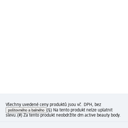
Všechny uvedené ceny produktů jsou vč. DPH, bez
poštovného a balného
(§) Na tento produkt nelze uplatnit
slevu.
(#) Za tento produkt neobdržíte dm active beauty body.