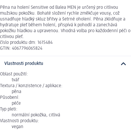
Pěna na holení Sensitive od Balea MEN je určený pro citlivou
mužskou pokožku. Bohaté složení rychle změkčuje vousy, což
usnadňuje hladký skluz břitvy a šetrné oholení. Pěna zklidňuje a
hydratuje pleť během holení, přispívá k pohodlí a zanechává
pokožku hladkou a upravenou. Vhodná volba pro každodenní péči o
citlivou pleť.
číslo produktu dm: 1615484
GTIN: 4067796065824
Vlastnosti produktu
Oblast použití:
tvář
Textura / konzistence / aplikace:
pěna
Působení:
péče
Typ pleti:
normální pokožka, citlivá
Vlastnosti produktu:
vegan