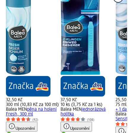
32,50 Kč
37,50 Kč
25,50 Kč
300 ml (10,83 Kč za 100 ml)
10 ks (3,75 Kč za 1 ks)
75 ml (3,
Balea MEN
pěna na holení
Balea MEN
jednorázová
+ 1 další
Fresh, 300 ml
holítka
Balea M
Sensitiv
(92)
(108)
Upozornění
Upozornění