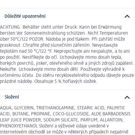
Důležité upozornění
ACHTUNG. Behälter steht unter Druck: Kann bei Erwärmung
bersten.Vor Sonneneinstrahlung schützen. Nicht Temperaturen
über 50°C/122 POZOR. Nádoba je pod tlakem: Při zahřátí může
prasknout. Chraňte před slunečním zářením. Nevystavujte
teplotám nad 50 °C/122 °F. Nepropichujte ani nespalujte, a to ani
po použití. Nestříkejte do očí. Uchovávejte mimo dosah tepla,
horkých povrchů, jisker, otevřeného ohně a jiných zdrojů zapálení.
Nekuřte. Uchovávejte mimo dosah dětí. Používejte výhradně k
určenému účelu. Do sběru recyklovatelného odpadu dávejte pouze
prázdné nádoby. Obsahuje 5 % hořlavých složek.
Složení
AQUA, GLYCERIN, TRIETHANOLAMINE, STEARIC ACID, PALMITIC
ACID, BUTANE, PROPANE, COCO-GLUCOSIDE, ALOE BARBADENSIS
LEAF JUICE POWDER, SODIUM SILICATE, PARFUM, ALLANTOIN,
PHENOXYETHANOL Složení a výživové údaje uvedené v
internetovém obchodě se může v některých případech nepatrně