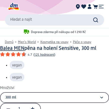
Hledat a najít
Doprava zdarma při nákupu od 1 290 Kč
Domů
Men's World
Kosmetika na vousy
Péče o vousy
Balea MEN
pěna na holení Sensitive, 300 ml
4.7
(
125 hodnocení
)
vegan
vegan
Množství