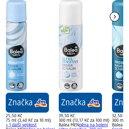
25,50 Kč
39,50 Kč
32,50 Kč
75 ml (3,40 Kč za 10 ml)
300 ml (13,17 Kč za 100 ml)
300 ml (
+ 1 další velikost
Balea MEN
pěna na holení
Balea M