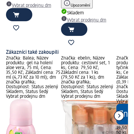
Upozornění
Vybrat prodejnu dm
Skladem
Vybrat prodejnu dm
Zákazníci také zakoupili
Značka: Balea; Název
Značka: ebelin; Název
Značka: 
produktu: gel na holení
produktu: cestovní set, 1
produktu
aloe vera, 75 ml; Cena:
ks; Cena: 79,50 Kč;
tyčinky c
35,50 Kč; Základní cena: 75
Základní cena: 1 ks
ks; Cena
ml (4,73 Kč za 10 ml); dm
(79,50 Kč za 1 ks); dm
Základní
značka grafika;
značka grafika;
(0,39 Kč 
Dostupnost: Status zelený
Dostupnost: Status zelený
značka g
Skladem, Status šedý
Skladem, Status šedý
Dostupno
Vybrat prodejnu dm
Vybrat prodejnu dm
Skladem,
Vybrat p
19,50 Kč
50 ks (0,