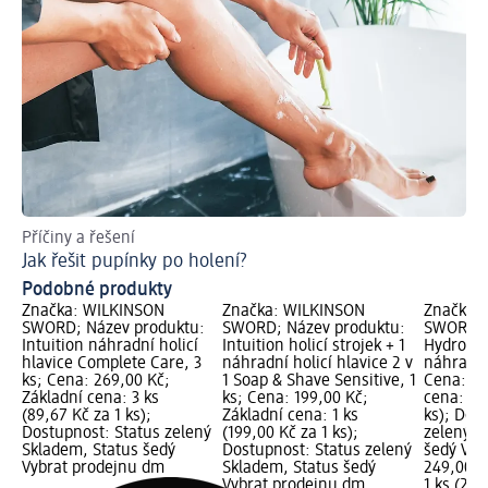
Příčiny a řešení
Jak
Jak řešit pupínky po holení?
Ti
Podobné produkty
Značka: WILKINSON
Značka: WILKINSON
Značka:
SWORD; Název produktu:
SWORD; Název produktu:
SWORD; 
Intuition náhradní holicí
Intuition holicí strojek + 1
Hydro 5 h
hlavice Complete Care, 3
náhradní holicí hlavice 2 v
náhradní 
ks; Cena: 269,00 Kč;
1 Soap & Shave Sensitive, 1
Cena: 24
Základní cena: 3 ks
ks; Cena: 199,00 Kč;
cena: 1 k
(89,67 Kč za 1 ks);
Základní cena: 1 ks
ks); Dos
Dostupnost: Status zelený
(199,00 Kč za 1 ks);
zelený S
Skladem, Status šedý
Dostupnost: Status zelený
šedý Vyb
Vybrat prodejnu dm
Skladem, Status šedý
249,00 K
Vybrat prodejnu dm
1 ks (249