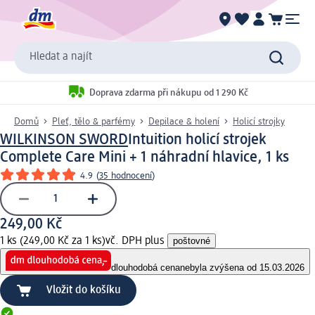
Hledat a najít
Doprava zdarma při nákupu od 1 290 Kč
Domů
Pleť, tělo & parfémy
Depilace & holení
Holicí strojky
WILKINSON SWORD
Intuition holicí strojek
Complete Care Mini + 1 náhradní hlavice, 1 ks
4.9
(
35 hodnocení
)
249,00 Kč
1 ks (249,00 Kč za 1 ks)
vč. DPH plus
poštovné
dlouhodobá cena
nebyla zvýšena od 15.03.2026
Vložit do košíku