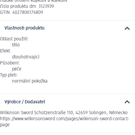
hladké oholení kdykoliv a kdekoliv.
číslo produktu dm: 3123939
GTIN: 4027800176809
Vlastnosti produktu
Oblast použití:
tělo
Efekt:
dlouhotrvající
Působení:
péče
Typ pleti:
normální pokožka
Výrobce / Dodavatel
Wilkinson Sword Schützenstraße 110, 42659 Solingen, Německo
https://www.wilkinsonsword.com/pages/wilkinson-sword-contact-
page