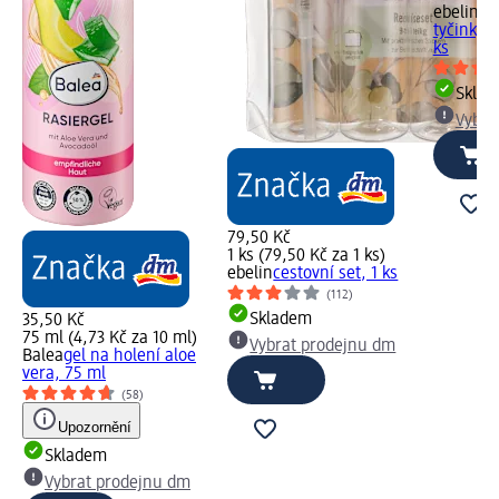
ebelin
ba
tyčinky c
ks
Skla
Vybra
79,50 Kč
1 ks (79,50 Kč za 1 ks)
ebelin
cestovní set, 1 ks
(112)
Skladem
35,50 Kč
75 ml (4,73 Kč za 10 ml)
Vybrat prodejnu dm
Balea
gel na holení aloe
vera, 75 ml
(58)
Upozornění
Skladem
Vybrat prodejnu dm