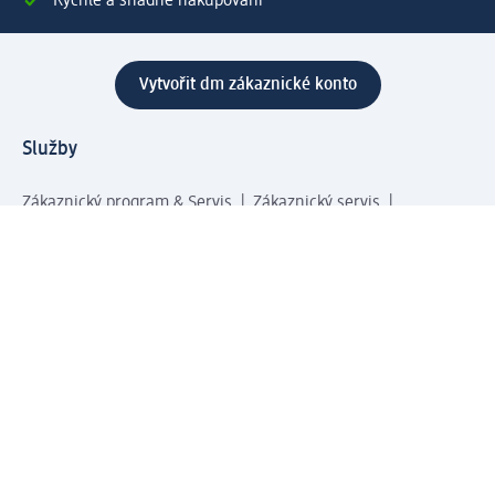
Rychlé a snadné nakupování
Vytvořit dm zákaznické konto
Služby
Zákaznický program & Servis
Zákaznický servis
Odeslání & Dodání
Vrácení zboží
Společnost
O společnosti
Společenská odpovědnost
Kariéra
Press centrum
Svět dm