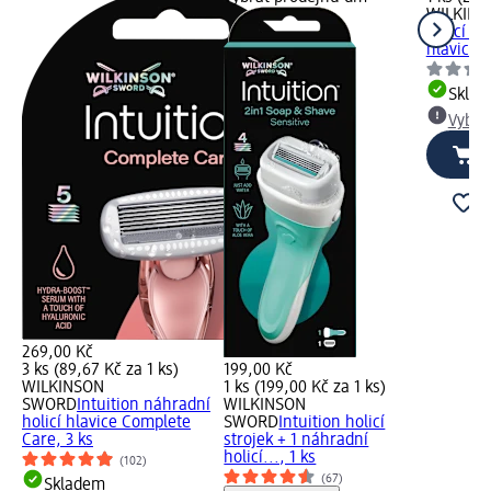
WILKIN
holicí st
hlavice, 
Skla
Vybra
269,00 Kč
3 ks (89,67 Kč za 1 ks)
199,00 Kč
WILKINSON
1 ks (199,00 Kč za 1 ks)
SWORD
Intuition náhradní
WILKINSON
holicí hlavice Complete
SWORD
Intuition holicí
Care, 3 ks
strojek + 1 náhradní
holicí..., 1 ks
(102)
(67)
Skladem