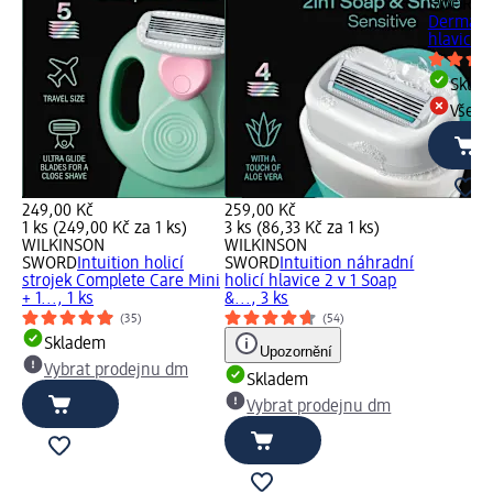
SWORD
I
Dermaglo
hlavice, 
Skla
Všech
249,00 Kč
259,00 Kč
1 ks (249,00 Kč za 1 ks)
3 ks (86,33 Kč za 1 ks)
WILKINSON
WILKINSON
SWORD
Intuition holicí
SWORD
Intuition náhradní
strojek Complete Care Mini
holicí hlavice 2 v 1 Soap
+ 1..., 1 ks
&..., 3 ks
(35)
(54)
Skladem
Upozornění
Vybrat prodejnu dm
Skladem
Vybrat prodejnu dm