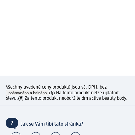
Všechny uvedené ceny produktů jsou vč. DPH, bez
poštovného a balného
(§) Na tento produkt nelze uplatnit
slevu.
(#) Za tento produkt neobdržíte dm active beauty body.
Jak se Vám líbí tato stránka?