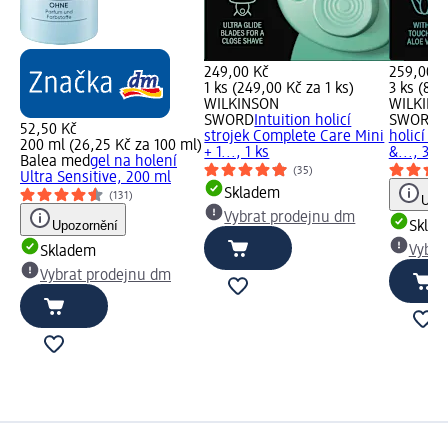
249,00 Kč
259,00 K
1 ks (249,00 Kč za 1 ks)
3 ks (86,
WILKINSON
WILKINS
SWORD
Intuition holicí
SWORD
I
52,50 Kč
strojek Complete Care Mini
holicí hl
200 ml (26,25 Kč za 100 ml)
+ 1..., 1 ks
&..., 3 ks
Balea med
gel na holení
(35)
Ultra Sensitive, 200 ml
Skladem
(131)
Upoz
Vybrat prodejnu dm
Upozornění
Skla
Vybra
Skladem
Vybrat prodejnu dm