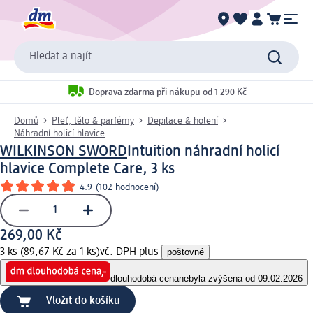
Hledat a najít
Doprava zdarma při nákupu od 1 290 Kč
Domů
Pleť, tělo & parfémy
Depilace & holení
Náhradní holicí hlavice
WILKINSON SWORD
Intuition náhradní holicí
hlavice Complete Care, 3 ks
4.9
(
102 hodnocení
)
269,00 Kč
3 ks (89,67 Kč za 1 ks)
vč. DPH plus
poštovné
dlouhodobá cena
nebyla zvýšena od 09.02.2026
Vložit do košíku