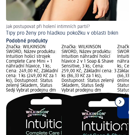
Jak postupovat při holení intimních partií?
Je
Tipy pro ženy pro hladkou pokožku v oblasti bikin
Zb
Podobné produkty
Značka: WILKINSON
Značka: WILKINSON
Značka:
SWORD; Název produktu:
SWORD; Název produktu:
SWORD; 
Intuition holicí strojek
Intuition náhradní holicí
Intuitio
Complete Care Mini + 1
hlavice 2 v 1 Soap & Shave
náhradní 
náhradní hlavice, 1 ks;
Sensitive, 3 ks; Cena:
ks; Cena
Cena: 249,00 Kč; Základní
259,00 Kč; Základní cena: 3
Základní
cena: 1 ks (249,00 Kč za 1
ks (86,33 Kč za 1 ks);
(66,33 Kč
ks); Dostupnost: Status
Dostupnost: Status zelený
online g
zelený Skladem, Status
Skladem, Status šedý
Status z
šedý Vybrat prodejnu dm
Vybrat prodejnu dm
Status č
prodejn
199,00 K
3 ks (66,
WILKINS