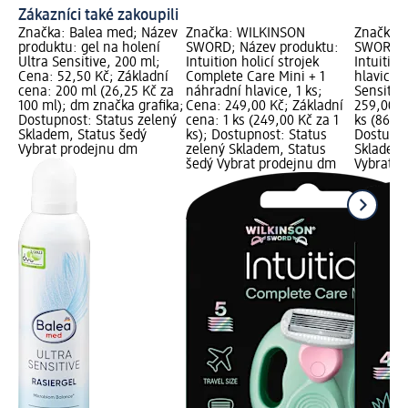
Zákazníci také zakoupili
Značka: Balea med; Název
Značka: WILKINSON
Značka:
produktu: gel na holení
SWORD; Název produktu:
SWORD; 
Ultra Sensitive, 200 ml;
Intuition holicí strojek
Intuition
Cena: 52,50 Kč; Základní
Complete Care Mini + 1
hlavice 
cena: 200 ml (26,25 Kč za
náhradní hlavice, 1 ks;
Sensitive
100 ml); dm značka grafika;
Cena: 249,00 Kč; Základní
259,00 K
Dostupnost: Status zelený
cena: 1 ks (249,00 Kč za 1
ks (86,33
Skladem, Status šedý
ks); Dostupnost: Status
Dostupno
Vybrat prodejnu dm
zelený Skladem, Status
Skladem,
šedý Vybrat prodejnu dm
Vybrat p