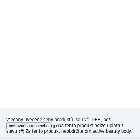
Všechny uvedené ceny produktů jsou vč. DPH, bez
poštovného a balného
(§) Na tento produkt nelze uplatnit
slevu.
(#) Za tento produkt neobdržíte dm active beauty body.