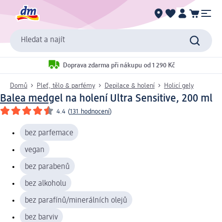
Hledat a najít
Doprava zdarma při nákupu od 1 290 Kč
Domů
Pleť, tělo & parfémy
Depilace & holení
Holicí gely
Balea med
gel na holení Ultra Sensitive, 200 ml
4.4
(
131 hodnocení
)
bez parfemace
vegan
bez parabenů
bez alkoholu
bez parafínů/minerálních olejů
bez barviv