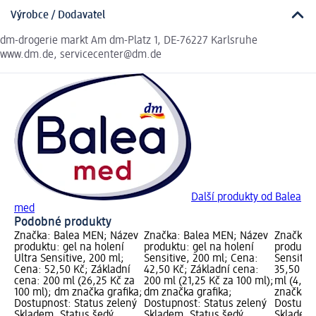
Výrobce / Dodavatel
dm-drogerie markt Am dm-Platz 1, DE-76227 Karlsruhe
www.dm.de, servicecenter@dm.de
Další produkty od Balea
med
Podobné produkty
Značka: Balea MEN; Název
Značka: Balea MEN; Název
Značka: 
produktu: gel na holení
produktu: gel na holení
produktu
Ultra Sensitive, 200 ml;
Sensitive, 200 ml; Cena:
Sensitiv
Cena: 52,50 Kč; Základní
42,50 Kč; Základní cena:
35,50 Kč
cena: 200 ml (26,25 Kč za
200 ml (21,25 Kč za 100 ml);
ml (4,73
100 ml); dm značka grafika;
dm značka grafika;
značka g
Dostupnost: Status zelený
Dostupnost: Status zelený
Dostupno
Skladem, Status šedý
Skladem, Status šedý
Skladem,