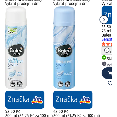
Vybrat prodejnu dm
Vybrat prodejnu dm
Vybrat p
35,50 Kč
75 ml (4,
Balea M
Sensitiv
Upoz
Skla
Vybra
52,50 Kč
42,50 Kč
200 ml (26,25 Kč za 100 ml)
200 ml (21,25 Kč za 100 ml)