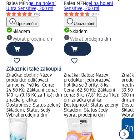
Balea MEN
gel na holení
Balea MEN
gel na holení
Ultra Sensitive, 200 ml
Sensitive, 200 ml
(96)
(111)
Upozornění
Upozornění
Skladem
Skladem
Vybrat prodejnu dm
Vybrat prodejnu dm
Zákazníci také zakoupili
Značka: ebelin; Název
Značka: Balea; Název
Značka: 
produktu: odličovací
produktu: jednorázová
produktu
tampony, 140 ks; Cena:
holítka se 3 břity, 8 ks;
neutráln
24,50 Kč; Základní cena:
Cena: 62,50 Kč; Základní
39,50 Kč
140 ks (0,18 Kč za 1 ks); dm
cena: 8 ks (7,81 Kč za 1 ks);
300 ml (1
značka grafika;
dm značka grafika;
dm značk
Dostupnost: Status zelený
Dostupnost: Status zelený
Dostupno
Skladem, Status šedý
Skladem, Status šedý
Skladem,
Vybrat prodejnu dm
Vybrat prodejnu dm
Vybrat p