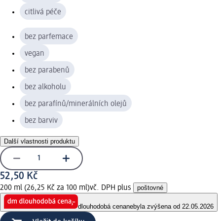
citlivá péče
bez parfemace
vegan
bez parabenů
bez alkoholu
bez parafínů/minerálních olejů
bez barviv
Další vlastnosti produktu
52,50 Kč
200 ml (26,25 Kč za 100 ml)
vč. DPH plus
poštovné
dlouhodobá cena
nebyla zvýšena od 22.05.2026