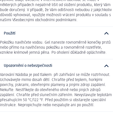
výživové údaje uvedené v internetovém obchodě se může v
některých případech nepatrně lišit od složení produktu, který Vám
bude doručený. V případě, že Vám odlišnosti nebudou z jakýchkoliv
důvodů vyhovovat, využijte možnosti vrácení produktu v souladu s
našimi Všeobecnými obchodními podmínkami.
Použití
Pokožku navlhčete vodou. Gel naneste rovnoměrně konečky prstů
nebo přímo na navlhčenou pokožku a rovnoměrně rozetřete,
vznikne krémově jemná pěna. Po oholení důkladně opláchněte.
Upozornění o nebezpečnosti
Varování Nádoba je pod tlakem: při zahřívání se může roztrhnout.
Uchovávejte mimo dosah dětí. Chraňte před teplem, horkými
povrchy, jiskrami, otevřenými plameny a jinými zdroji zapálení.
Nekuřte. Nestříkejte do otevřeného ohně nebo jiných zdrojů
zapálení. Chraňte před slunečním zářením. Nevystavujte teplotám
přesahujícím 50 °C/122 °F. Před použitím si obstarejte speciální
instrukce. Nepropichujte nebo nespalujte ani po použití.