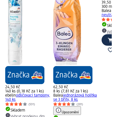
39,50 Kč
300 ml (1
Balea m
neutráln
Skla
Vybra
24,50 Kč
62,50 Kč
140 ks (0,18 Kč za 1 ks)
8 ks (7,81 Kč za 1 ks)
ebelin
odličovací tampony,
Balea
jednorázová holítka
140 ks
se 3 břity, 8 ks
(531)
(201)
Skladem
Upozornění
Vybrat prodejnu dm