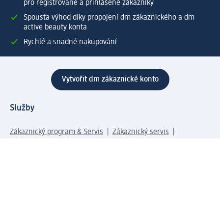
pro registrované a přihlášené zákazníky
Spousta výhod díky propojení dm zákaznického a dm
active beauty konta
Rychlé a snadné nakupování
Vytvořit dm zákaznické konto
Služby
Zákaznický program & Servis
Zákaznický servis
Odeslání & Dodání
Vrácení zboží
Společnost
O společnosti
Společenská odpovědnost
Kariéra
Press centrum