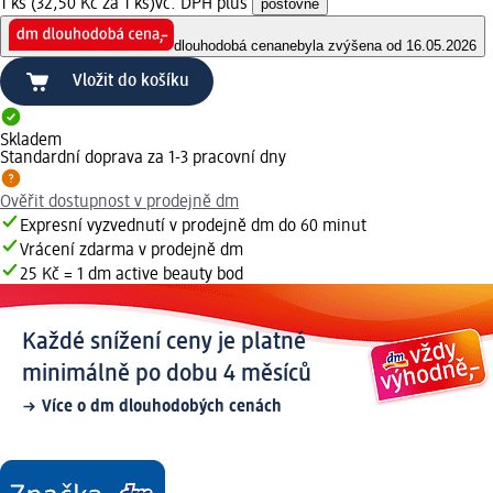
1 ks (32,50 Kč za 1 ks)
vč. DPH plus
poštovné
dlouhodobá cena
nebyla zvýšena od 16.05.2026
Vložit do košíku
Skladem
Standardní doprava za 1-3 pracovní dny
Ověřit dostupnost v prodejně dm
Expresní vyzvednutí v prodejně dm do 60 minut
Vrácení zdarma v prodejně dm
25 Kč = 1 dm active beauty bod
Každé snížení ceny je platné
minimálně po dobu 4 měsíců
Více o dm dlouhodobých cenách