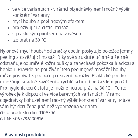
ve více variantách - v rámci objednávky není možný výběr
konkrétní varianty
mycí houba s peelingovým efektem
pro oživující a čisticí masáž
s praktickým poutkem na zavěšení
lze prát na 30 °C
Nylonová mycí houba* od značky ebelin poskytuje pokožce jemný
peeling a osvěžující masáž. Díky své struktuře účinně a šetrně
odstraňuje odumřelé kožní buňky a zanechává pokožku hladkou a
hebkou. Pravidelné používání této peelingové masážní houby
může přispívat k podpoře prokrvení pokožky. Praktické poutko
umožňuje snadné zavěšení a rychlé schnutí po každém použití.
Pro hygienickou čistotu je možné houbu prát na 30 °C. *Tento
výrobek je k dispozici ve více barevných variantách. V rámci
objednávky bohužel není možný výběr konkrétní varianty. Může
Vám být doručena jiná než vyobrazená varianta.
číslo produktu dm: 1109706
GTIN: 4067796190816
Vlastnosti produktu