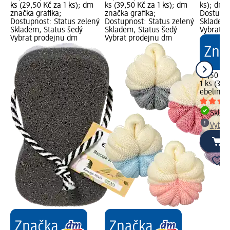
ks (29,50 Kč za 1 ks); dm
ks (39,50 Kč za 1 ks); dm
ks); dm 
značka grafika;
značka grafika;
Dostupno
Dostupnost: Status zelený
Dostupnost: Status zelený
Skladem,
Skladem, Status šedý
Skladem, Status šedý
Vybrat p
Vybrat prodejnu dm
Vybrat prodejnu dm
39,50 Kč
1 ks (39,
ebelin
my
Skla
Vybra