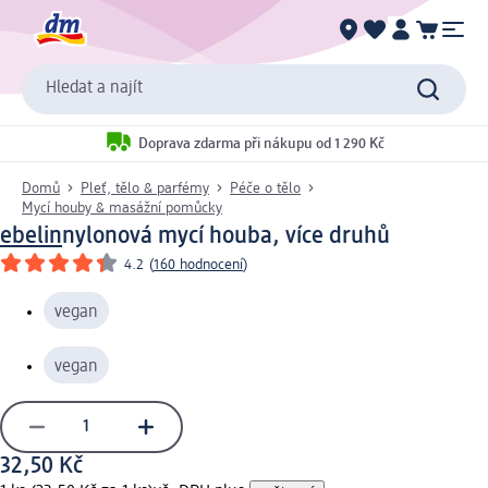
Hledat a najít
Doprava zdarma při nákupu od 1 290 Kč
Domů
Pleť, tělo & parfémy
Péče o tělo
Mycí houby & masážní pomůcky
ebelin
nylonová mycí houba, více druhů
4.2
(
160 hodnocení
)
vegan
vegan
32,50 Kč