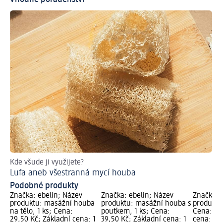
Kde všude ji využijete?
Rad
Lufa aneb všestranná mycí houba
Co
Podobné produkty
Značka: ebelin; Název
Značka: ebelin; Název
Značka: 
produktu: masážní houba
produktu: masážní houba s
produktu
na tělo, 1 ks; Cena:
poutkem, 1 ks; Cena:
Cena: 39
29,50 Kč; Základní cena: 1
39,50 Kč; Základní cena: 1
cena: 1 k