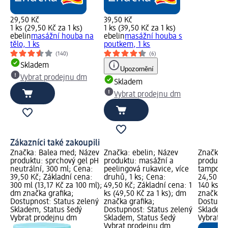
29,50 Kč
39,50 Kč
1 ks (29,50 Kč za 1 ks)
1 ks (39,50 Kč za 1 ks)
ebelin
masážní houba na
ebelin
masážní houba s
tělo, 1 ks
poutkem, 1 ks
(140)
(6)
Skladem
Upozornění
Vybrat prodejnu dm
Skladem
Vybrat prodejnu dm
Zákazníci také zakoupili
Značka: Balea med; Název
Značka: ebelin; Název
Značka: 
produktu: sprchový gel pH
produktu: masážní a
produktu
neutrální, 300 ml; Cena:
peelingová rukavice, více
tampony,
39,50 Kč; Základní cena:
druhů, 1 ks; Cena:
24,50 Kč
300 ml (13,17 Kč za 100 ml);
49,50 Kč; Základní cena: 1
140 ks (0
dm značka grafika;
ks (49,50 Kč za 1 ks); dm
značka g
Dostupnost: Status zelený
značka grafika;
Dostupno
Skladem, Status šedý
Dostupnost: Status zelený
Skladem,
Vybrat prodejnu dm
Skladem, Status šedý
Vybrat p
Vybrat prodejnu dm