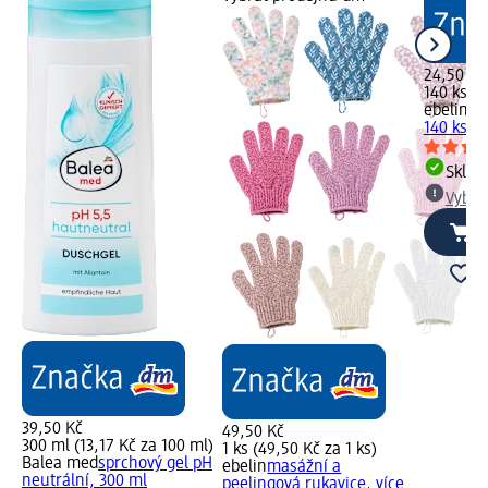
24,50 Kč
140 ks (0
ebelin
od
140 ks
Skla
Vybra
39,50 Kč
49,50 Kč
300 ml (13,17 Kč za 100 ml)
1 ks (49,50 Kč za 1 ks)
Balea med
sprchový gel pH
ebelin
masážní a
neutrální, 300 ml
peelingová rukavice, více