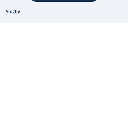
Služby
Zákaznický program & Servis
Zákaznický servis
Odeslání & Dodání
Vrácení zboží
Společnost
O společnosti
Společenská odpovědnost
Kariéra
Press centrum
Svět dm
Platební možnosti