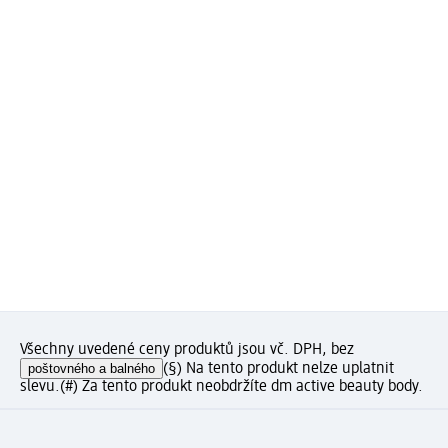
Všechny uvedené ceny produktů jsou vč. DPH, bez
poštovného a balného
(§) Na tento produkt nelze uplatnit
slevu.
(#) Za tento produkt neobdržíte dm active beauty body.