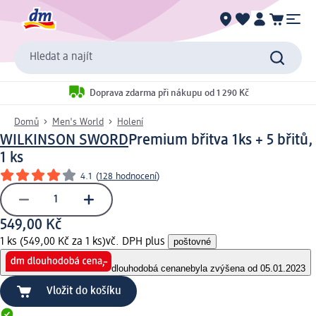
Hledat a najít
Doprava zdarma při nákupu od 1 290 Kč
Domů
Men's World
Holení
WILKINSON SWORD
Premium břitva 1ks + 5 břitů,
1 ks
4.1
(
128 hodnocení
)
549,00 Kč
1 ks (549,00 Kč za 1 ks)
vč. DPH plus
poštovné
dlouhodobá cena
nebyla zvýšena od 05.01.2023
Vložit do košíku