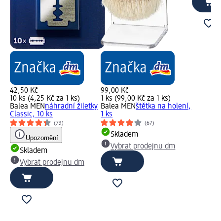
42,50 Kč
99,00 Kč
10 ks (4,25 Kč za 1 ks)
1 ks (99,00 Kč za 1 ks)
Balea MEN
náhradní žiletky
Balea MEN
štětka na holení,
Classic, 10 ks
1 ks
(73)
(67)
Skladem
Upozornění
Vybrat prodejnu dm
Skladem
Vybrat prodejnu dm