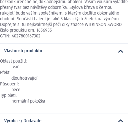
bezkonkurenčně nejdůkladnějšímu oholení. Vašim vousům vyladíte
přesný tvar bez návštěvy odborníka. Stylová břitva s černou
rukojetí bude vaším společníkem, s kterým docílíte dokonalého
oholení. Součástí balení je také 5 klasických žiletek na výměnu.
Dopřejte si tu nejkvalitnější péči díky značce WILKINSON SWORD.
číslo produktu dm: 1656955
GTIN: 4027800167302
Vlastnosti produktu
Oblast použití:
tvář
Efekt:
dlouhotrvající
Působení:
péče
Typ pleti:
normální pokožka
Výrobce / Dodavatel