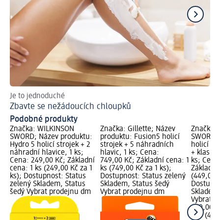
Je to jednoduché
Do
Zbavte se nežádoucích chloupků
Ja
Podobné produkty
Značka: WILKINSON
Značka: Gillette; Název
Značka:
SWORD; Název produktu:
produktu: Fusion5 holicí
SWORD; 
Hydro 5 holicí strojek + 2
strojek + 5 náhradních
holicí st
náhradní hlavice, 1 ks;
hlavic, 1 ks; Cena:
+ klasick
Cena: 249,00 Kč; Základní
749,00 Kč; Základní cena: 1
ks; Cena
cena: 1 ks (249,00 Kč za 1
ks (749,00 Kč za 1 ks);
Základní 
ks); Dostupnost: Status
Dostupnost: Status zelený
(449,00 K
zelený Skladem, Status
Skladem, Status šedý
Dostupno
šedý Vybrat prodejnu dm
Vybrat prodejnu dm
Skladem,
Vybrat p
449,00 K
1 ks (449