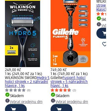
WILKIN
strojek 
klasické 
Skla
Vybra
249,00 Kč
749,00 Kč
1 ks (249,00 Kč za 1 ks)
1 ks (749,00 Kč za 1 ks)
WILKINSON SWORD
Hydro 5
Gillette
Fusion5 holicí
holicí strojek + 2 náhradní
strojek + 5 náhradních
hlavice, 1 ks
hlavic, 1 ks
(0)
(2)
Skladem
Skladem
Vybrat prodejnu dm
Vybrat prodejnu dm