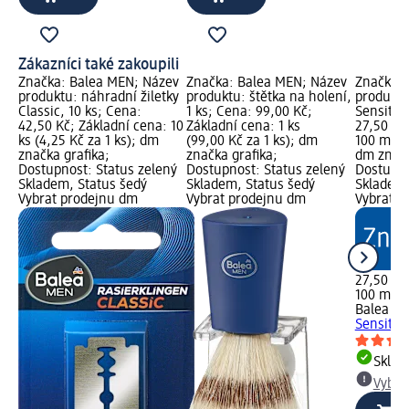
Zákazníci také zakoupili
Značka: Balea MEN; Název
Značka: Balea MEN; Název
Značka: 
produktu: náhradní žiletky
produktu: štětka na holení,
produktu
Classic, 10 ks; Cena:
1 ks; Cena: 99,00 Kč;
Sensitiv
42,50 Kč; Základní cena: 10
Základní cena: 1 ks
27,50 Kč
ks (4,25 Kč za 1 ks); dm
(99,00 Kč za 1 ks); dm
100 ml (2
značka grafika;
značka grafika;
dm značk
Dostupnost: Status zelený
Dostupnost: Status zelený
Dostupno
Skladem, Status šedý
Skladem, Status šedý
Skladem,
Vybrat prodejnu dm
Vybrat prodejnu dm
Vybrat p
27,50 Kč
100 ml (
Balea M
Sensitiv
Skla
Vybra