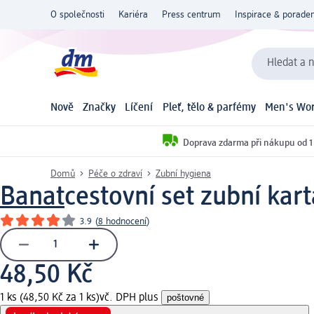
O společnosti
Kariéra
Press centrum
Inspirace & poraden
Hledat a n
Nově
Značky
Líčení
Pleť, tělo & parfémy
Men's Wor
Doprava zdarma při nákupu od 1
Domů
Péče o zdraví
Zubní hygiena
Banat
cestovní set zubní kart
3.9
(
8 hodnocení
)
48,50 Kč
1 ks (48,50 Kč za 1 ks)
vč. DPH plus
poštovné