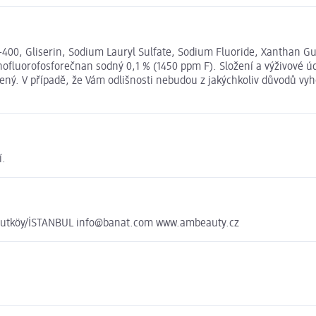
EG-400, Gliserin, Sodium Lauryl Sulfate, Sodium Fluoride, Xanthan
luorofosforečnan sodný 0,1 % (1450 ppm F). Složení a výživové ú
ený. V případě, že Vám odlišnosti nebudou z jakýchkoliv důvodů vyh
í.
avutköy/İSTANBUL info@banat.com www.ambeauty.cz