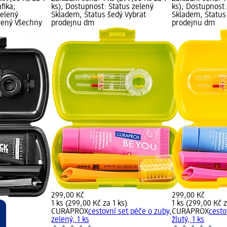
fika;
ks); Dostupnost: Status zelený
ks); Dostupnost:
zelený
Skladem, Status šedý Vybrat
Skladem, Status
vený Všechny
prodejnu dm
prodejnu dm
299,00 Kč
299,00 Kč
1 ks (299,00 Kč za 1 ks)
1 ks (299,00 Kč z
CURAPROX
cestovní set péče o zuby,
CURAPROX
cesto
zelený, 1 ks
žlutý, 1 ks