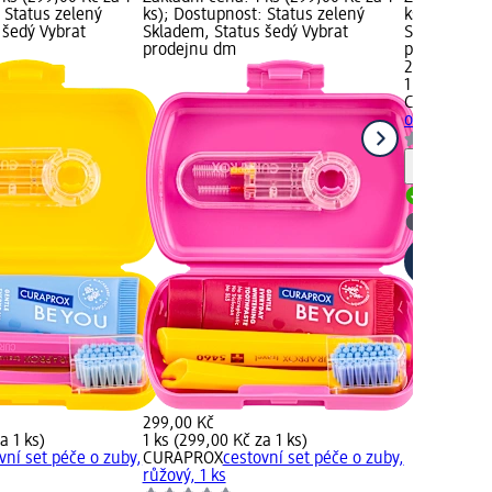
 Status zelený
ks); Dostupnost: Status zelený
ks); Dostup
 šedý Vybrat
Skladem, Status šedý Vybrat
Skladem, St
prodejnu dm
prodejnu d
299,00 Kč
1 ks (299,00
CURAPROX
c
oranžový, 1 
Upozorn
Skladem
Vybrat p
299,00 Kč
a 1 ks)
1 ks (299,00 Kč za 1 ks)
vní set péče o zuby,
CURAPROX
cestovní set péče o zuby,
růžový, 1 ks