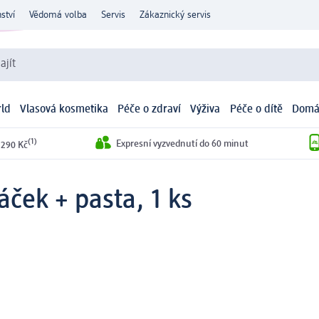
ství
Vědomá volba
Servis
Zákaznický servis
ajít
ld
Vlasová kosmetika
Péče o zdraví
Výživa
Péče o dítě
Domá
(1)
Expresní vyzvednutí do 60 minut
 290 Kč
áček + pasta, 1 ks