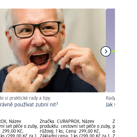
te si praktické rady a tipy
Rady pro zářiv
právně používat zubní nit?
Jak správně 
OX; Název
Značka: CURAPROX; Název
Značka: CU
ní set péče o zuby,
produktu: cestovní set péče o zuby,
produktu: c
a: 299,00 Kč;
růžový, 1 ks; Cena: 299,00 Kč;
oranžový, 1
 ks (299,00 Kč za 1
Základní cena: 1 ks (299,00 Kč za 1
Základní cen