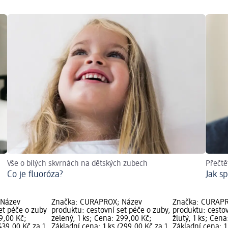
Vše o bílých skvrnách na dětských zubech
Přečtě
Co je fluoróza?
Jak s
 Název
Značka: CURAPROX; Název
Značka: CURAPR
et péče o zuby
produktu: cestovní set péče o zuby,
produktu: cestov
9,00 Kč;
zelený, 1 ks; Cena: 299,00 Kč;
žlutý, 1 ks; Cen
439,00 Kč za 1
Základní cena: 1 ks (299,00 Kč za 1
Základní cena: 1