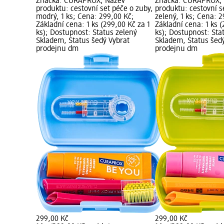
Značka: CURAPROX; Název
Značka: CURAPROX;
produktu: cestovní set péče o zuby,
produktu: cestovní s
modrý, 1 ks; Cena: 299,00 Kč;
zelený, 1 ks; Cena: 
Základní cena: 1 ks (299,00 Kč za 1
Základní cena: 1 ks (
ks); Dostupnost: Status zelený
ks); Dostupnost: Sta
Skladem, Status šedý Vybrat
Skladem, Status šed
prodejnu dm
prodejnu dm
299,00 Kč
299,00 Kč