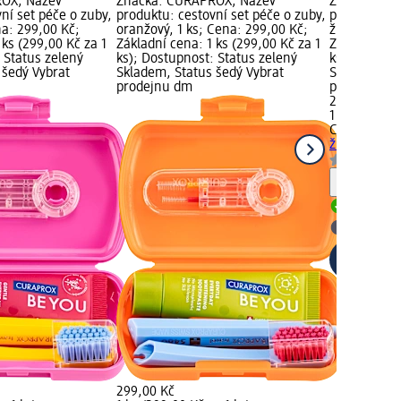
OX; Název
Značka: CURAPROX; Název
Značka: CU
ní set péče o zuby,
produktu: cestovní set péče o zuby,
produktu: c
na: 299,00 Kč;
oranžový, 1 ks; Cena: 299,00 Kč;
žlutý, 1 ks;
 ks (299,00 Kč za 1
Základní cena: 1 ks (299,00 Kč za 1
Základní cen
 Status zelený
ks); Dostupnost: Status zelený
ks); Dostup
 šedý Vybrat
Skladem, Status šedý Vybrat
Skladem, St
prodejnu dm
prodejnu d
299,00 Kč
1 ks (299,00
CURAPROX
c
žlutý, 1 ks
Upozorn
Skladem
Vybrat p
299,00 Kč