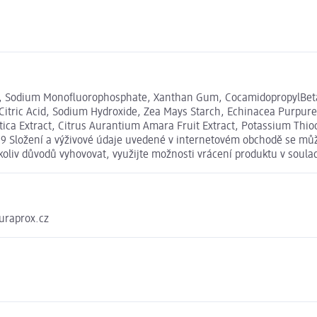
oma, Sodium Monofluorophosphate, Xanthan Gum, CocamidopropylBetai
 Citric Acid, Sodium Hydroxide, Zea Mays Starch, Echinacea Purpure
ica Extract, Citrus Aurantium Amara Fruit Extract, Potassium Thiocy
 Složení a výživové údaje uvedené v internetovém obchodě se může 
koliv důvodů vyhovovat, využijte možnosti vrácení produktu v sou
uraprox.cz