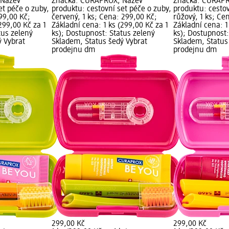
 Název
Značka: CURAPROX; Název
Značka: CURAPR
et péče o zuby,
produktu: cestovní set péče o zuby,
produktu: cestov
299,00 Kč;
červený, 1 ks; Cena: 299,00 Kč;
růžový, 1 ks; Ce
299,00 Kč za 1
Základní cena: 1 ks (299,00 Kč za 1
Základní cena: 1
tus zelený
ks); Dostupnost: Status zelený
ks); Dostupnost:
ý Vybrat
Skladem, Status šedý Vybrat
Skladem, Status
prodejnu dm
prodejnu dm
299,00 Kč
299,00 Kč