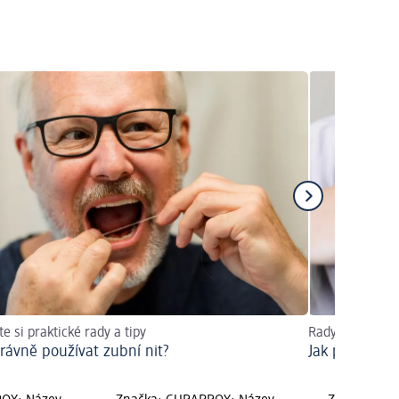
te si praktické rady a tipy
Rady, tipy a do
právně používat zubní nit?
Jak poznat zu