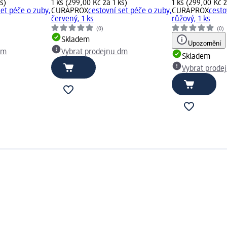
s)
1 ks (299,00 Kč za 1 ks)
1 ks (299,00 Kč z
set péče o zuby,
CURAPROX
cestovní set péče o zuby,
CURAPROX
cesto
červený, 1 ks
růžový, 1 ks
(0)
(0)
Skladem
Upozornění
dm
Vybrat prodejnu dm
Skladem
Vybrat prode