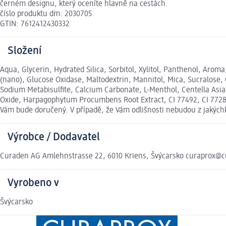
černém designu, který oceníte hlavně na cestách.
číslo produktu dm: 2030705
GTIN: 7612412430332
Složení
Aqua, Glycerin, Hydrated Silica, Sorbitol, Xylitol, Panthenol, Ar
(nano), Glucose Oxidase, Maltodextrin, Mannitol, Mica, Sucralose,
Sodium Metabisulfite, Calcium Carbonate, L-Menthol, Centella Asiat
Oxide, Harpagophytum Procumbens Root Extract, CI 77492, CI 77289
Vám bude doručený. V případě, že Vám odlišnosti nebudou z jakých
Výrobce / Dodavatel
Curaden AG Amlehnstrasse 22, 6010 Kriens, Švýcarsko curaprox@c
Vyrobeno v
Švýcarsko