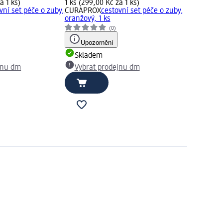
a 1 ks)
1 ks (299,00 Kč za 1 ks)
vní set péče o zuby,
CURAPROX
cestovní set péče o zuby,
oranžový, 1 ks
(0)
Upozornění
Skladem
jnu dm
Vybrat prodejnu dm