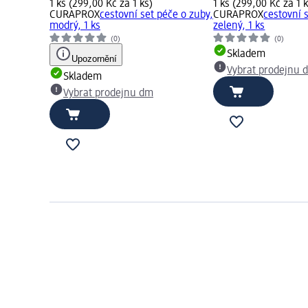
1 ks (299,00 Kč za 1 ks)
1 ks (299,00 Kč za 1 k
CURAPROX
cestovní set péče o zuby,
CURAPROX
cestovní 
modrý, 1 ks
zelený, 1 ks
(0)
(0)
Skladem
Upozornění
Vybrat prodejnu 
Skladem
Vybrat prodejnu dm