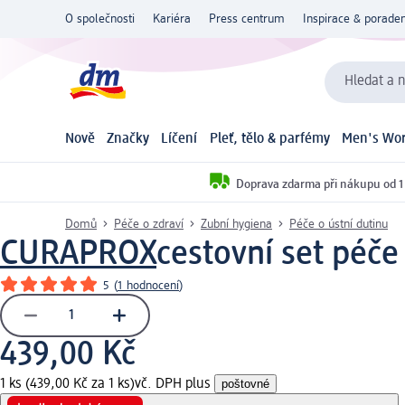
O společnosti
Kariéra
Press centrum
Inspirace & poraden
Hledat a n
Nově
Značky
Líčení
Pleť, tělo & parfémy
Men's Wor
Doprava zdarma při nákupu od 1
Domů
Péče o zdraví
Zubní hygiena
Péče o ústní dutinu
CURAPROX
cestovní set péče
5
(
1 hodnocení
)
439,00 Kč
1 ks (439,00 Kč za 1 ks)
vč. DPH plus
poštovné