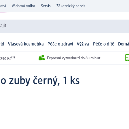
ství
Vědomá volba
Servis
Zákaznický servis
ajít
ld
Vlasová kosmetika
Péče o zdraví
Výživa
Péče o dítě
Domá
(1)
Expresní vyzvednutí do 60 minut
 290 Kč
 o zuby černý, 1 ks