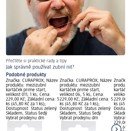
Přečtěte si praktické rady a tipy
Ra
Jak správně používat zubní nit?
Co
Podobné produkty
Značka: CURAPROX; Název
Značka: CURAPROX; Název
Značka:
produktu: mezizubní
produktu: mezizubní
produktu
kartáček prime start,
kartáček prime start,
kartáček
velikost 011, 1 ks; Cena:
velikost 06, 5 ks; Cena:
velikost 
229,00 Kč; Základní cena: 5
229,00 Kč; Základní cena: 5
229,00 K
ks (45,80 Kč za 1 ks);
ks (45,80 Kč za 1 ks);
ks (45,80
Dostupnost: Status zelený
Dostupnost: Status zelený
Dostupno
Skladem, Status šedý
Skladem, Status šedý
Skladem,
Vybrat prodejnu dm
Vybrat prodejnu dm
Vybrat p
229,00 K
5 ks (45,