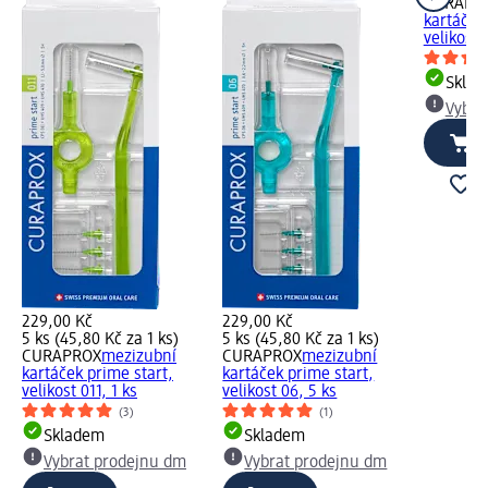
CURAPR
kartáček
velikost 
Skla
Vybra
229,00 Kč
229,00 Kč
5 ks (45,80 Kč za 1 ks)
5 ks (45,80 Kč za 1 ks)
CURAPROX
mezizubní
CURAPROX
mezizubní
kartáček prime start,
kartáček prime start,
velikost 011, 1 ks
velikost 06, 5 ks
(3)
(1)
Skladem
Skladem
Vybrat prodejnu dm
Vybrat prodejnu dm