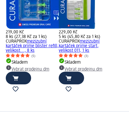
219,00 Kč
229,00 Kč
8 ks (27,38 Kč za 1 ks)
5 ks (45,80 Kč za 1 ks)
CURAPROX
mezizubní
CURAPROX
mezizubní
kartáček prime blister refill,
kartáček prime start,
velikost..., 8 ks
velikost 011, 1 ks
(5)
(3)
Skladem
Skladem
Vybrat prodejnu dm
Vybrat prodejnu dm