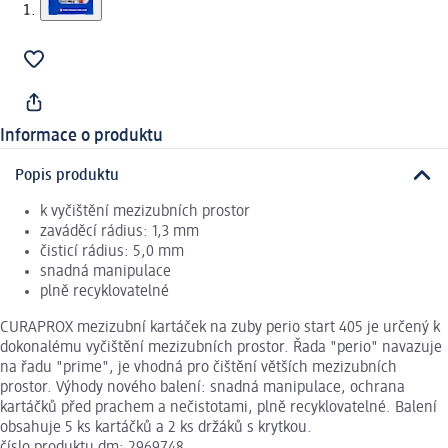
Informace o produktu
Popis produktu
k vyčištění mezizubních prostor
zaváděcí rádius: 1,3 mm
čisticí rádius: 5,0 mm
snadná manipulace
plně recyklovatelné
CURAPROX mezizubní kartáček na zuby perio start 405 je určený k
dokonalému vyčištění mezizubních prostor. Řada "perio" navazuje
na řadu "prime", je vhodná pro čištění větších mezizubních
prostor. Výhody nového balení: snadná manipulace, ochrana
kartáčků před prachem a nečistotami, plně recyklovatelné. Balení
obsahuje 5 ks kartáčků a 2 ks držáků s krytkou.
číslo produktu dm: 2969748