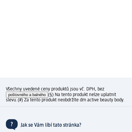
Všechny uvedené ceny produktů jsou vč. DPH, bez
poštovného a balného
(§) Na tento produkt nelze uplatnit
slevu.
(#) Za tento produkt neobdržíte dm active beauty body.
Jak se Vám líbí tato stránka?