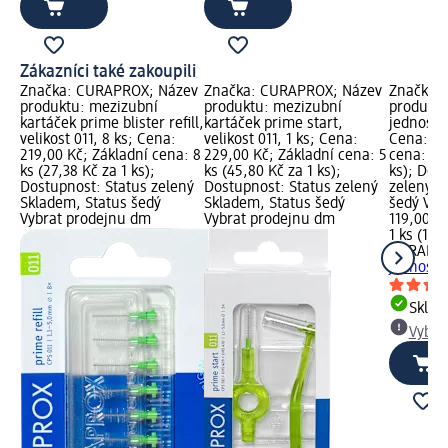
Zákazníci také zakoupili
Značka: CURAPROX; Název
Značka: CURAPROX; Název
Značka:
produktu: mezizubní
produktu: mezizubní
produktu
kartáček prime blister refill,
kartáček prime start,
jednosva
velikost 011, 8 ks; Cena:
velikost 011, 1 ks; Cena:
Cena: 11
219,00 Kč; Základní cena: 8
229,00 Kč; Základní cena: 5
cena: 1 k
ks (27,38 Kč za 1 ks);
ks (45,80 Kč za 1 ks);
ks); Dos
Dostupnost: Status zelený
Dostupnost: Status zelený
zelený S
Skladem, Status šedý
Skladem, Status šedý
šedý Vyb
Vybrat prodejnu dm
Vybrat prodejnu dm
119,00 K
1 ks (119
CURAPR
jednosva
Skla
Vybra