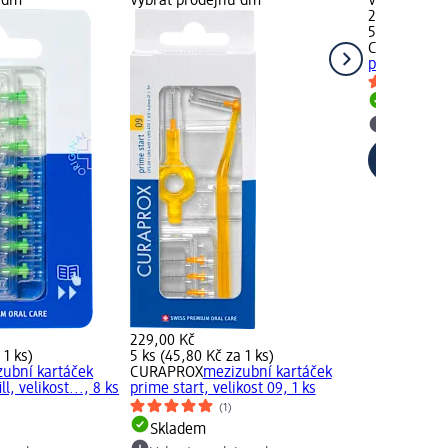
u dm
Vybrat prodejnu dm
Vybrat pro
229,00 Kč
5 ks (45,80 
CURAPROX
prime start,
Skladem
Vybrat p
229,00 Kč
 1 ks)
5 ks (45,80 Kč za 1 ks)
zubní kartáček
CURAPROX
mezizubní kartáček
ll, velikost..., 8 ks
prime start, velikost 09, 1 ks
(1)
Skladem