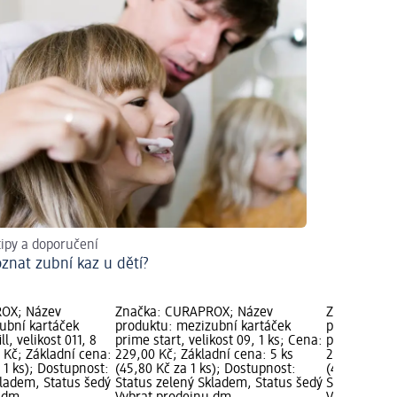
tipy a doporučení
oznat zubní kaz u dětí?
OX; Název
Značka: CURAPROX; Název
Značka: CU
ubní kartáček
produktu: mezizubní kartáček
produktu: m
ll, velikost 011, 8
prime start, velikost 09, 1 ks; Cena:
prime start,
 Kč; Základní cena:
229,00 Kč; Základní cena: 5 ks
229,00 Kč; 
a 1 ks); Dostupnost:
(45,80 Kč za 1 ks); Dostupnost:
(45,80 Kč za
kladem, Status šedý
Status zelený Skladem, Status šedý
Status zele