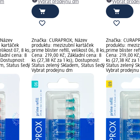
dm
Vybrat prodejnu dm
Vybrat prode
 Název
Značka: CURAPROX; Název
Značka: CURAPR
 kartáček
produktu: mezizubní kartáček
produktu: meziz
elikost 07, 8 ks;
prime blister refill, velikost 06, 8 ks;
prime blister refi
ladní cena: 8
Cena: 219,00 Kč; Základní cena: 8
Cena: 219,00 Kč;
; Dostupnost:
ks (27,38 Kč za 1 ks); Dostupnost:
ks (27,38 Kč za 
em, Status šedý
Status zelený Skladem, Status šedý
Status zelený S
Vybrat prodejnu dm
Vybrat prodejn