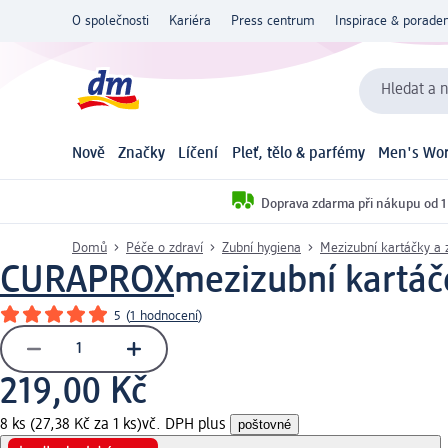
O společnosti
Kariéra
Press centrum
Inspirace & poraden
Hledat a n
Nově
Značky
Líčení
Pleť, tělo & parfémy
Men's Wor
Doprava zdarma při nákupu od 1
Domů
Péče o zdraví
Zubní hygiena
Mezizubní kartáčky a z
CURAPROX
mezizubní kartáček
5
(
1 hodnocení
)
219,00 Kč
8 ks (27,38 Kč za 1 ks)
vč. DPH plus
poštovné