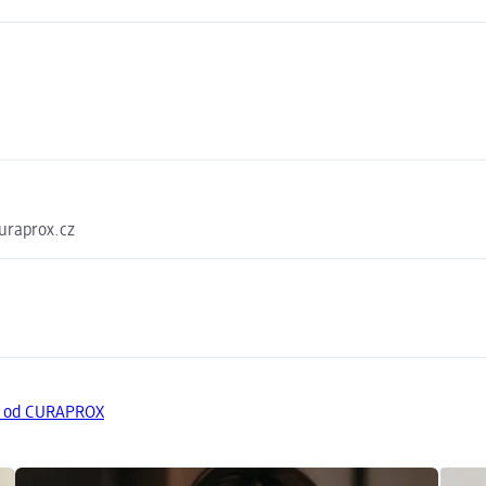
uraprox.cz
y od CURAPROX