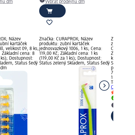
jnu dm
Vybrat prodejnu dm
OX; Název
Značka: CURAPROX; Název
Značka: TeP
ubní kartáček
produktu: zubní kartáček
zubní kartá
ll, velikost 09, 8 ks;
jednosvazkový 1006, 1 ks; Cena:
Compact Tuf
 Základní cena: 8
119,00 Kč; Základní cena: 1 ks
Základní cen
1 ks); Dostupnost:
(119,00 Kč za 1 ks); Dostupnost:
ks); Dostup
kladem, Status šedý
Status zelený Skladem, Status šedý
Skladem, St
u dm
prodejnu d
79,50 Kč
1 ks (79,50 
TePe
zubní 
Compact Tuf
Skladem
Vybrat p