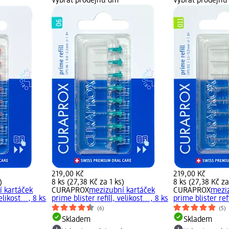
Vybrat prodejnu dm
Vybrat prodejn
219,00 Kč
219,00 Kč
)
8 ks (27,38 Kč za 1 ks)
8 ks (27,38 Kč za
 kartáček
CURAPROX
mezizubní kartáček
CURAPROX
mezi
elikost..., 8 ks
prime blister refill, velikost..., 8 ks
prime blister refi
(6)
(5)
Skladem
Skladem