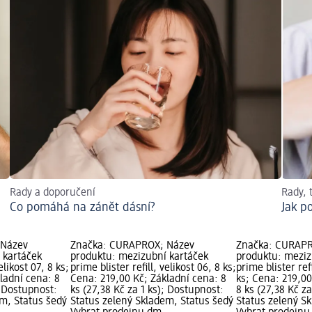
Rady a doporučení
Rady, 
Co pomáhá na zánět dásní?
Jak p
 Název
Značka: CURAPROX; Název
Značka: CURAPR
 kartáček
produktu: mezizubní kartáček
produktu: meziz
elikost 07, 8 ks;
prime blister refill, velikost 06, 8 ks;
prime blister refi
ladní cena: 8
Cena: 219,00 Kč; Základní cena: 8
ks; Cena: 219,00
; Dostupnost:
ks (27,38 Kč za 1 ks); Dostupnost:
8 ks (27,38 Kč z
em, Status šedý
Status zelený Skladem, Status šedý
Status zelený S