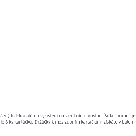
e určený k dokonalému vyčištění mezizubních prostor. Řada "prime" 
uje 8 ks kartáčků. Držáčky k mezizubním kartáčkům získáte v balení