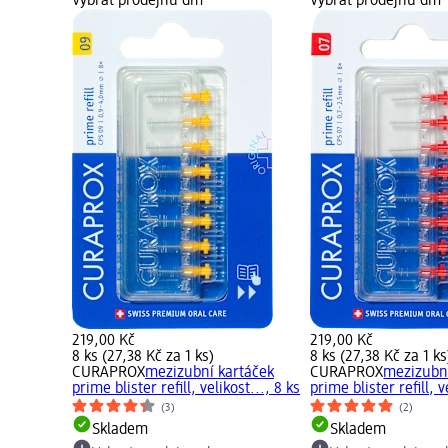
Vybrat prodejnu dm
Vybrat prodejnu dm
219,00 Kč
219,00 Kč
8 ks (27,38 Kč za 1 ks)
8 ks (27,38 Kč za 1 ks
CURAPROX
mezizubní kartáček
CURAPROX
mezizubní
prime blister refill, velikost..., 8 ks
prime blister refill, v
(3)
(2)
Skladem
Skladem