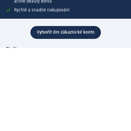
active beauty konta
Rychlé a snadné nakupování
Vytvořit dm zákaznické konto
Služby
Zákaznický program & Servis
Zákaznický servis
Odeslání & Dodání
Vrácení zboží
Společnost
O společnosti
Společenská odpovědnost
Kariéra
Press centrum
Svět dm