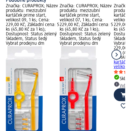
Podobné produkty
Značka: CURAPROX; Název
Značka: CURAPROX; Název
Značka:
produktu: mezizubní
produktu: mezizubní
produktu
kartáček prime start,
kartáček prime start,
kartáček
velikost 09, 1 ks; Cena:
velikost 07, 1 ks; Cena:
velikost 
229,00 Kč; Základní cena: 5
229,00 Kč; Základní cena: 5
229,00 K
ks (45,80 Kč za 1 ks);
ks (45,80 Kč za 1 ks);
ks (45,80
Dostupnost: Status zelený
Dostupnost: Status zelený
Dostupno
Skladem, Status šedý
Skladem, Status šedý
Skladem,
Vybrat prodejnu dm
Vybrat prodejnu dm
Vybrat p
229,00 K
5 ks (45,
CURAPR
kartáček
velikost 
Skla
Vybra