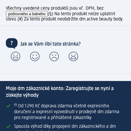
Všechny uvedené ceny produktů jsou vč. DPH, bez
poštovného a balného
(§) Na tento produkt nelze uplatnit
slevu.
(#) Za tento produkt neobdržíte dm active beauty body.
Jak se Vám líbí tato stránka?
Moje dm zákaznické konto: Zaregistrujte se nyní a
získejte výhody
⁽¹⁾ Od 1 290 Kč doprava zdarma včetně expresního
doručení a expresní vyzvednutí v prodejně dm zdarma
pro registrované a přihlášené zákazníky
Spousta výhod díky propojení dm zákaznického a dm