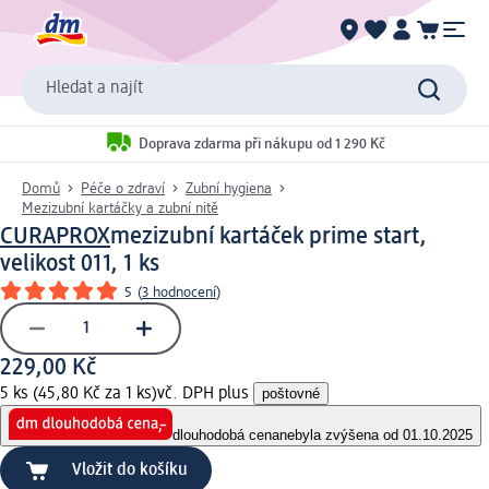
Hledat a najít
Doprava zdarma při nákupu od 1 290 Kč
Domů
Péče o zdraví
Zubní hygiena
Mezizubní kartáčky a zubní nitě
CURAPROX
mezizubní kartáček prime start,
velikost 011, 1 ks
5
(
3 hodnocení
)
229,00 Kč
5 ks (45,80 Kč za 1 ks)
vč. DPH plus
poštovné
dlouhodobá cena
nebyla zvýšena od 01.10.2025
Vložit do košíku