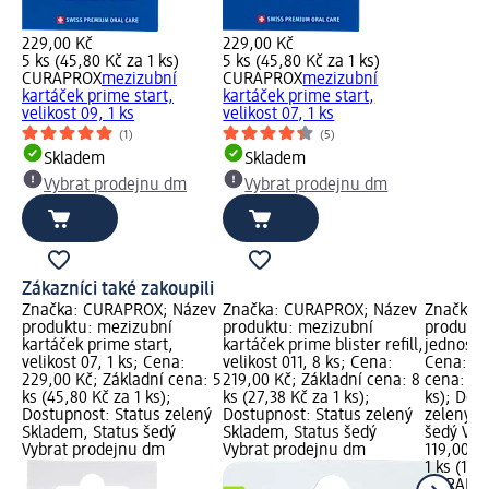
229,00 Kč
229,00 Kč
5 ks (45,80 Kč za 1 ks)
5 ks (45,80 Kč za 1 ks)
CURAPROX
mezizubní
CURAPROX
mezizubní
kartáček prime start,
kartáček prime start,
velikost 09, 1 ks
velikost 07, 1 ks
(1)
(5)
Skladem
Skladem
Vybrat prodejnu dm
Vybrat prodejnu dm
Zákazníci také zakoupili
Značka: CURAPROX; Název
Značka: CURAPROX; Název
Značka:
produktu: mezizubní
produktu: mezizubní
produktu
kartáček prime start,
kartáček prime blister refill,
jednosva
velikost 07, 1 ks; Cena:
velikost 011, 8 ks; Cena:
Cena: 11
229,00 Kč; Základní cena: 5
219,00 Kč; Základní cena: 8
cena: 1 k
ks (45,80 Kč za 1 ks);
ks (27,38 Kč za 1 ks);
ks); Dos
Dostupnost: Status zelený
Dostupnost: Status zelený
zelený S
Skladem, Status šedý
Skladem, Status šedý
šedý Vyb
Vybrat prodejnu dm
Vybrat prodejnu dm
119,00 K
1 ks (119
CURAPR