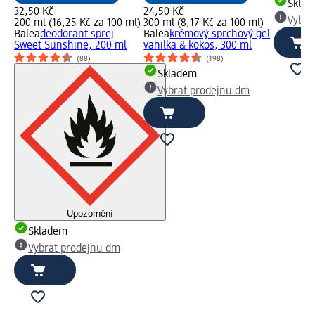
Skla
32,50 Kč
24,50 Kč
Vybra
200 ml (16,25 Kč za 100 ml)
300 ml (8,17 Kč za 100 ml)
Balea
deodorant sprej
Balea
krémový sprchový gel
Sweet Sunshine, 200 ml
vanilka & kokos, 300 ml
(88)
(198)
Skladem
Vybrat prodejnu dm
Upozornění
Skladem
Vybrat prodejnu dm