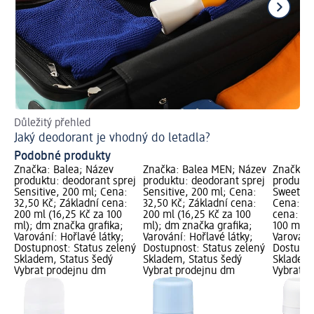
Důležitý přehled
Ins
Jaký deodorant je vhodný do letadla?
Co
Podobné produkty
Značka: Balea; Název
Značka: Balea MEN; Název
Značka: 
produktu: deodorant sprej
produktu: deodorant sprej
produktu
Sensitive, 200 ml; Cena:
Sensitive, 200 ml; Cena:
Sweet Su
32,50 Kč; Základní cena:
32,50 Kč; Základní cena:
Cena: 32
200 ml (16,25 Kč za 100
200 ml (16,25 Kč za 100
cena: 20
ml); dm značka grafika;
ml); dm značka grafika;
100 ml);
Varování: Hořlavé látky;
Varování: Hořlavé látky;
Varování:
Dostupnost: Status zelený
Dostupnost: Status zelený
Dostupno
Skladem, Status šedý
Skladem, Status šedý
Skladem,
Vybrat prodejnu dm
Vybrat prodejnu dm
Vybrat p