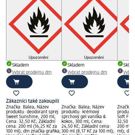
Upozornění
Upozornění
Skladem
Skladem
Skla
Vybrat prodejnu dm
Vybrat prodejnu dm
Vybra
Zákazníci také zakoupili
Značka: Balea; Název
Značka: Balea; Název
Značka: 
produktu: deodorant sprej
produktu: krémový
produktu
Sweet Sunshine, 200 ml;
sprchový gel vanilka &
Soft Flo
Cena: 32,50 Kč; Základní
kokos, 300 ml; Cena:
32,50 Kč
cena: 200 ml (16,25 Kč za
24,50 Kč; Základní cena:
200 ml (
100 ml); dm značka grafika;
300 ml (8,17 Kč za 100 ml);
ml); dm 