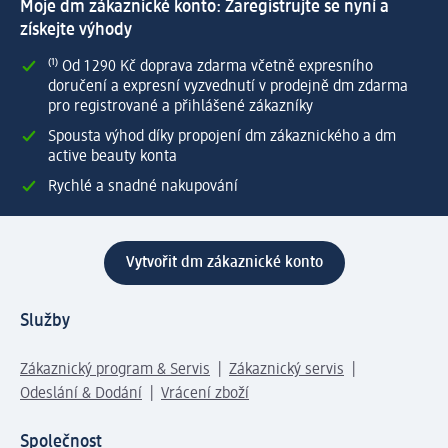
Moje dm zákaznické konto: Zaregistrujte se nyní a
získejte výhody
⁽¹⁾ Od 1 290 Kč doprava zdarma včetně expresního
doručení a expresní vyzvednutí v prodejně dm zdarma
pro registrované a přihlášené zákazníky
Spousta výhod díky propojení dm zákaznického a dm
active beauty konta
Rychlé a snadné nakupování
Vytvořit dm zákaznické konto
Služby
Zákaznický program & Servis
Zákaznický servis
Odeslání & Dodání
Vrácení zboží
Společnost