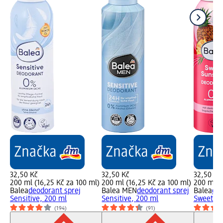
32,50 Kč
32,50 Kč
32,50 Kč
200 ml (16,25 Kč za 100 ml)
200 ml (16,25 Kč za 100 ml)
200 ml (
Balea
deodorant sprej
Balea MEN
deodorant sprej
Balea
deo
Sensitive, 200 ml
Sensitive, 200 ml
Sweet Su
(194)
(91)