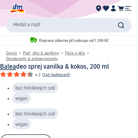
Hledat a najít
Doprava zdarma při nákupu od 1 290 Kč
Domů
Pleť, tělo & parfémy
Péče o tělo
Deodoranty & antiperspiranty
Balea
deo sprej vanilka & kokos, 200 ml
4.2
(
140 hodnocení
)
bez hliníkových solí
vegan
bez hliníkových solí
vegan