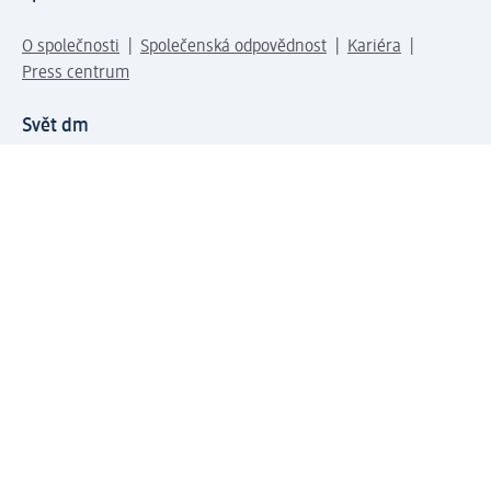
O společnosti
Společenská odpovědnost
Kariéra
Press centrum
Svět dm
Platební možnosti
Spojte se s dm