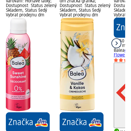
Varování: Hořlavé látky;
dm značka grafika;
Varování:
Dostupnost: Status zelený
Dostupnost: Status zelený
Dostupno
Skladem, Status šedý
Skladem, Status šedý
Skladem,
Vybrat prodejnu dm
Vybrat prodejnu dm
Vybrat p
32,50 Kč
200 ml (
Balea
deo
Flower, 