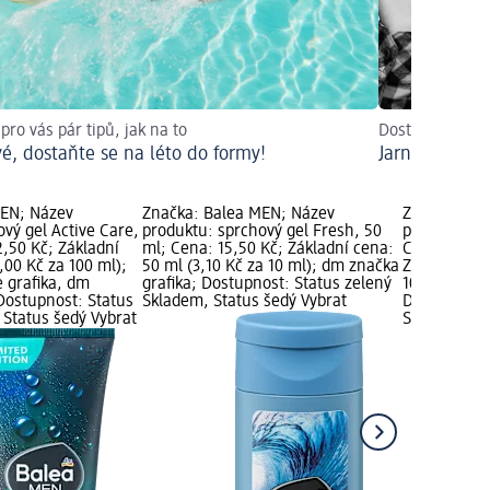
ro vás pár tipů, jak na to
Dostaňte pleť a
é, dostaňte se na léto do formy!
Jarní probuz
MEN; Název
Značka: Balea MEN; Název
Značka: Ba
vý gel Active Care,
produktu: sprchový gel Fresh, 50
produktu: s
2,50 Kč; Základní
ml; Cena: 15,50 Kč; Základní cena:
Carbon, 300
,00 Kč za 100 ml);
50 ml (3,10 Kč za 10 ml); dm značka
Základní cen
e grafika, dm
grafika; Dostupnost: Status zelený
100 ml); dm
Dostupnost: Status
Skladem, Status šedý Vybrat
Dostupnost:
 Status šedý Vybrat
Skladem, St