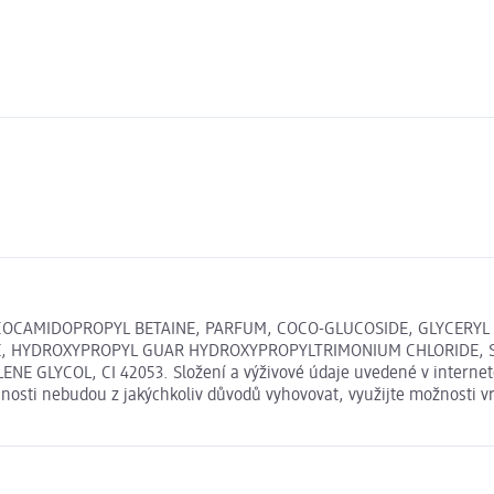
COCAMIDOPROPYL BETAINE, PARFUM, COCO-GLUCOSIDE, GLYCERYL 
, HYDROXYPROPYL GUAR HYDROXYPROPYLTRIMONIUM CHLORIDE, S
LYCOL, CI 42053. Složení a výživové údaje uvedené v internetov
išnosti nebudou z jakýchkoliv důvodů vyhovovat, využijte možnosti