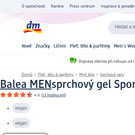
O společnosti
Kariéra
Press centrum
Inspirace & poraden
Hledat a n
Nově
Značky
Líčení
Pleť, tělo & parfémy
Men's Wor
Doprava zdarma při nákupu od 1
Domů
Pleť, tělo & parfémy
Mytí těla
Sprchové gely
Balea MEN
sprchový gel Spor
4.6
(
13 hodnocení
)
vegan
vegan