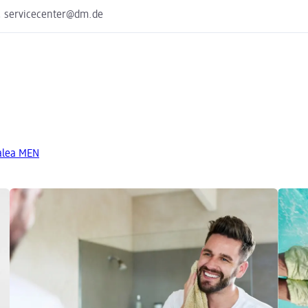
, servicecenter@dm.de
Balea MEN