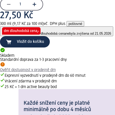
27,50 Kč
300 ml (9,17 Kč za 100 ml)
vč. DPH plus
poštovné
dlouhodobá cena
nebyla zvýšena od 21.05.2026
Vložit do košíku
Skladem
Standardní doprava za 1-3 pracovní dny
Ověřit dostupnost v prodejně dm
Expresní vyzvednutí v prodejně dm do 60 minut
Vrácení zdarma v prodejně dm
25 Kč = 1 dm active beauty bod
Každé snížení ceny je platné
minimálně po dobu 4 měsíců