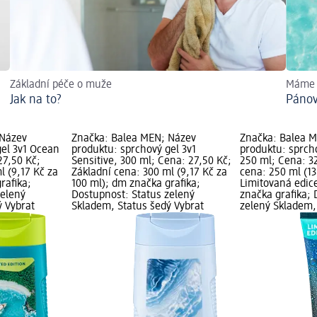
Základní péče o muže
Máme p
Jak na to?
Pánov
 Název
Značka: Balea MEN; Název
Značka: Balea 
gel 3v1 Ocean
produktu: sprchový gel 3v1
produktu: sprcho
27,50 Kč;
Sensitive, 300 ml; Cena: 27,50 Kč;
250 ml; Cena: 3
l (9,17 Kč za
Základní cena: 300 ml (9,17 Kč za
cena: 250 ml (13
rafika;
100 ml); dm značka grafika;
Limitovaná edic
zelený
Dostupnost: Status zelený
značka grafika; 
ý Vybrat
Skladem, Status šedý Vybrat
zelený Skladem,