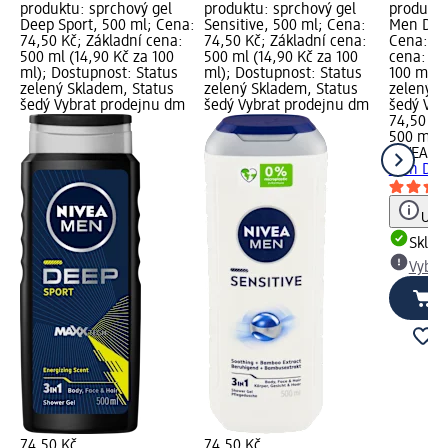
produktu: sprchový gel
produktu: sprchový gel
produktu
Deep Sport, 500 ml; Cena:
Sensitive, 500 ml; Cena:
Men Deep
74,50 Kč; Základní cena:
74,50 Kč; Základní cena:
Cena: 74
500 ml (14,90 Kč za 100
500 ml (14,90 Kč za 100
cena: 50
ml); Dostupnost: Status
ml); Dostupnost: Status
100 ml);
zelený Skladem, Status
zelený Skladem, Status
zelený S
šedý Vybrat prodejnu dm
šedý Vybrat prodejnu dm
šedý Vyb
74,50 Kč
500 ml (
NIVEA M
Men Deep
Upoz
Skla
Vybra
74,50 Kč
74,50 Kč