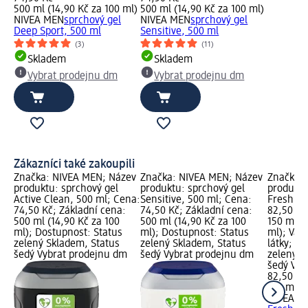
500 ml (14,90 Kč za 100 ml)
500 ml (14,90 Kč za 100 ml)
NIVEA MEN
sprchový gel
NIVEA MEN
sprchový gel
Deep Sport, 500 ml
Sensitive, 500 ml
(3)
(11)
Skladem
Skladem
Vybrat prodejnu dm
Vybrat prodejnu dm
Zákazníci také zakoupili
Značka: NIVEA MEN; Název
Značka: NIVEA MEN; Název
Značka:
produktu: sprchový gel
produktu: sprchový gel
produktu
Active Clean, 500 ml; Cena:
Sensitive, 500 ml; Cena:
Fresh Ac
74,50 Kč; Základní cena:
74,50 Kč; Základní cena:
82,50 Kč
500 ml (14,90 Kč za 100
500 ml (14,90 Kč za 100
150 ml (
ml); Dostupnost: Status
ml); Dostupnost: Status
ml); Var
zelený Skladem, Status
zelený Skladem, Status
látky; D
šedý Vybrat prodejnu dm
šedý Vybrat prodejnu dm
zelený S
šedý Vyb
82,50 Kč
150 ml (
NIVEA M