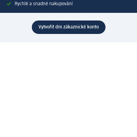
Rychlé a snadné nakupování
Vytvořit dm zákaznické konto
Služby
Zákaznický program & Servis
Zákaznický servis
Odeslání & Dodání
Vrácení zboží
Společnost
O společnosti
Společenská odpovědnost
Kariéra
Press centrum
Svět dm