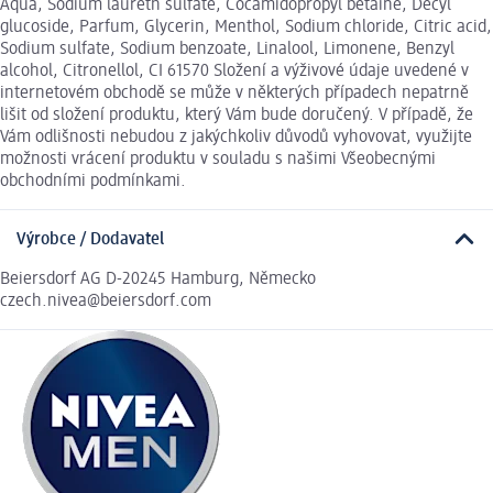
Aqua, Sodium laureth sulfate, Cocamidopropyl betaine, Decyl
glucoside, Parfum, Glycerin, Menthol, Sodium chloride, Citric acid,
Sodium sulfate, Sodium benzoate, Linalool, Limonene, Benzyl
alcohol, Citronellol, CI 61570 Složení a výživové údaje uvedené v
internetovém obchodě se může v některých případech nepatrně
lišit od složení produktu, který Vám bude doručený. V případě, že
Vám odlišnosti nebudou z jakýchkoliv důvodů vyhovovat, využijte
možnosti vrácení produktu v souladu s našimi Všeobecnými
obchodními podmínkami.
Výrobce / Dodavatel
Beiersdorf AG D-20245 Hamburg, Německo
czech.nivea@beiersdorf.com