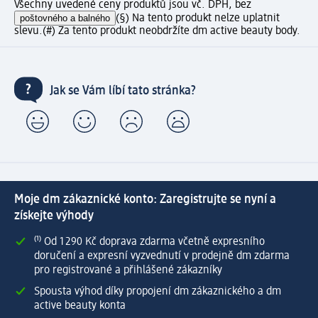
Všechny uvedené ceny produktů jsou vč. DPH, bez
poštovného a balného
(§) Na tento produkt nelze uplatnit
slevu.
(#) Za tento produkt neobdržíte dm active beauty body.
Jak se Vám líbí tato stránka?
Moje dm zákaznické konto: Zaregistrujte se nyní a
získejte výhody
⁽¹⁾ Od 1 290 Kč doprava zdarma včetně expresního
doručení a expresní vyzvednutí v prodejně dm zdarma
pro registrované a přihlášené zákazníky
Spousta výhod díky propojení dm zákaznického a dm
active beauty konta