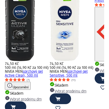
Fresh Ac
74,50 Kč
74,50 Kč
Skla
500 ml (14,90 Kč za 100 ml)
500 ml (14,90 Kč za 100 ml)
Vybra
NIVEA MEN
sprchový gel
NIVEA MEN
sprchový gel
Active Clean, 500 ml
Sensitive, 500 ml
(7)
(11)
Skladem
Upozornění
Vybrat prodejnu dm
Skladem
Vybrat prodejnu dm