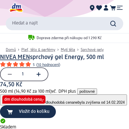
Hledat a najít
Doprava zdarma při nákupu od 1 290 Kč
Domů
Pleť, tělo & parfémy
Mytí těla
Sprchové gely
NIVEA MEN
sprchový gel Energy, 500 ml
5
(
10 hodnocení
)
74,50 Kč
500 ml (14,90 Kč za 100 ml)
vč. DPH plus
poštovné
dlouhodobá cena
nebyla zvýšena od 14.02.2024
Vložit do košíku
Skladem