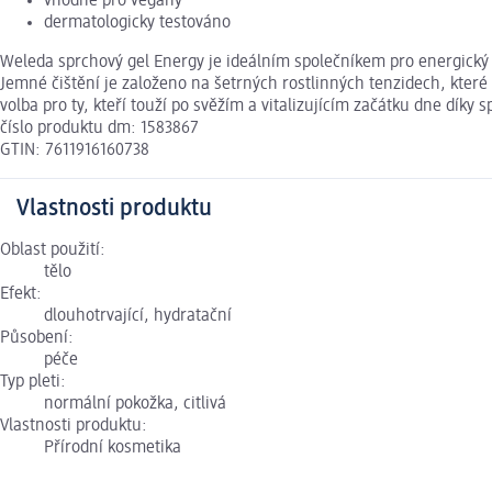
vhodné pro vegany
dermatologicky testováno
Weleda sprchový gel Energy je ideálním společníkem pro energický s
Jemné čištění je založeno na šetrných rostlinných tenzidech, které
volba pro ty, kteří touží po svěžím a vitalizujícím začátku dne d
číslo produktu dm: 1583867
GTIN: 7611916160738
Vlastnosti produktu
Oblast použití:
tělo
Efekt:
dlouhotrvající, hydratační
Působení:
péče
Typ pleti:
normální pokožka, citlivá
Vlastnosti produktu:
Přírodní kosmetika