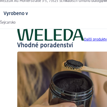
WELEDA AG Möhlerstraße 3-5, 73525 Schwäbisch Gmünd dialog@w
Vyrobeno v
Švýcarsko
Další produkt
Vhodné poradenství