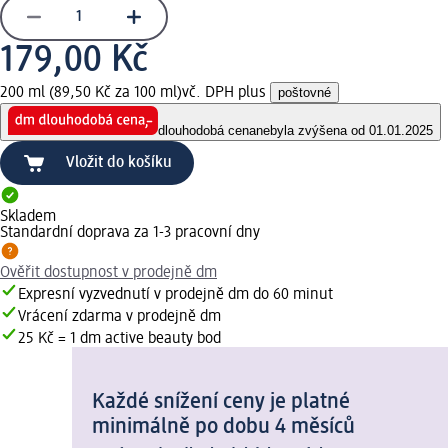
179,00 Kč
200 ml (89,50 Kč za 100 ml)
vč. DPH plus
poštovné
dlouhodobá cena
nebyla zvýšena od 01.01.2025
Vložit do košíku
Skladem
Standardní doprava za 1-3 pracovní dny
Ověřit dostupnost v prodejně dm
Expresní vyzvednutí v prodejně dm do 60 minut
Vrácení zdarma v prodejně dm
25 Kč = 1 dm active beauty bod
Každé snížení ceny je platné
minimálně po dobu 4 měsíců