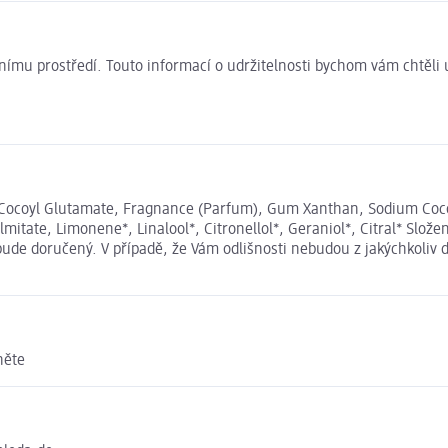
ivotnímu prostředí. Touto informací o udržitelnosti bychom vám chtěl
Cocoyl Glutamate, Fragnance (Parfum), Gum Xanthan, Sodium Cocoyl 
lmitate, Limonene*, Linalool*, Citronellol*, Geraniol*, Citral* Slo
bude doručený. V případě, že Vám odlišnosti nebudou z jakýchkoliv 
něte