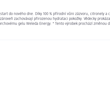
tart do nového dne. Díky 100 % přírodní vůni zázvoru, citronely a 
 zároveň zachovávají přirozenou hydrataci pokožky. Vědecky prokáza
íky sprchovému gelu Weleda Energy. * Tento výrobek prochází změno