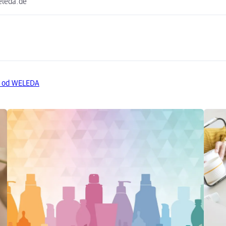
eleda.de
y od WELEDA