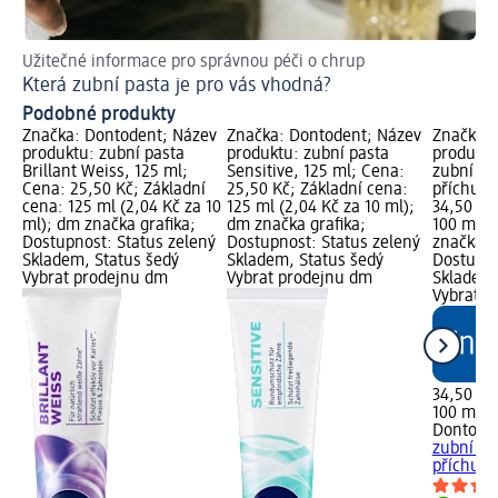
Užitečné informace pro správnou péči o chrup
Ra
Která zubní pasta je pro vás vhodná?
Co
Podobné produkty
Značka: Dontodent; Název
Značka: Dontodent; Název
Značka: 
produktu: zubní pasta
produktu: zubní pasta
produktu
Brillant Weiss, 125 ml;
Sensitive, 125 ml; Cena:
zubní ni
Cena: 25,50 Kč; Základní
25,50 Kč; Základní cena:
příchutí
cena: 125 ml (2,04 Kč za 10
125 ml (2,04 Kč za 10 ml);
34,50 Kč
ml); dm značka grafika;
dm značka grafika;
100 m (0
Dostupnost: Status zelený
Dostupnost: Status zelený
značka g
Skladem, Status šedý
Skladem, Status šedý
Dostupno
Vybrat prodejnu dm
Vybrat prodejnu dm
Skladem,
Vybrat p
34,50 Kč
100 m (0
Dontode
zubní ni
příchutí