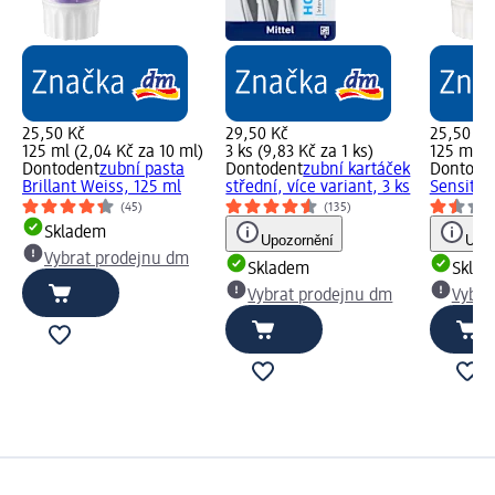
25,50 Kč
29,50 Kč
25,50 Kč
125 ml (2,04 Kč za 10 ml)
3 ks (9,83 Kč za 1 ks)
125 ml (2
Dontodent
zubní pasta
Dontodent
zubní kartáček
Dontode
Brillant Weiss, 125 ml
střední, více variant, 3 ks
Sensitiv
(45)
(135)
Skladem
Upozornění
Upoz
Vybrat prodejnu dm
Skladem
Skla
Vybrat prodejnu dm
Vybra