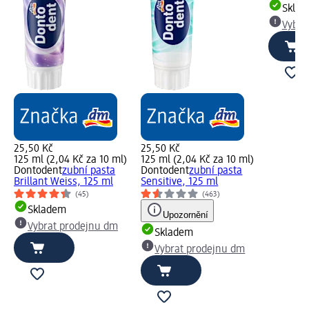
Skla
Vybra
25,50 Kč
25,50 Kč
125 ml (2,04 Kč za 10 ml)
125 ml (2,04 Kč za 10 ml)
Dontodent
zubní pasta
Dontodent
zubní pasta
Brillant Weiss, 125 ml
Sensitive, 125 ml
(45)
(463)
Skladem
Upozornění
Vybrat prodejnu dm
Skladem
Vybrat prodejnu dm