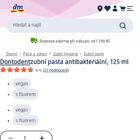
Hledat a najít
Doprava zdarma při nákupu od 1 290 Kč
Domů
Péče o zdraví
Zubní hygiena
Zubní pasty
Dontodent
zubní pasta antibakteriální, 125 ml
4.4
(
21 hodnocení
)
vegan
s fluorem
vegan
s fluorem