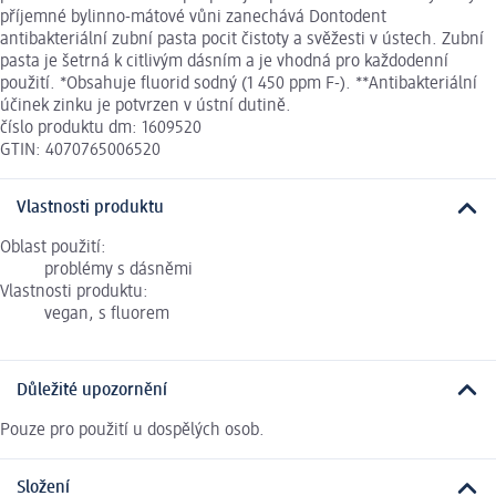
příjemné bylinno-mátové vůni zanechává Dontodent
antibakteriální zubní pasta pocit čistoty a svěžesti v ústech. Zubní
pasta je šetrná k citlivým dásním a je vhodná pro každodenní
použití. *Obsahuje fluorid sodný (1 450 ppm F-). **Antibakteriální
účinek zinku je potvrzen v ústní dutině.
číslo produktu dm: 1609520
GTIN: 4070765006520
Vlastnosti produktu
Oblast použití:
problémy s dásněmi
Vlastnosti produktu:
vegan, s fluorem
Důležité upozornění
Pouze pro použití u dospělých osob.
Složení