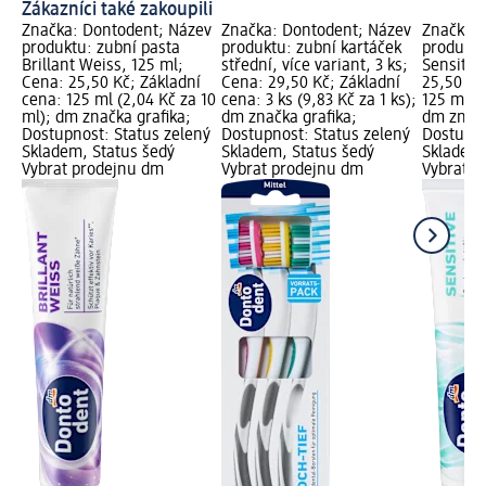
Zákazníci také zakoupili
Značka: Dontodent; Název
Značka: Dontodent; Název
Značka: 
produktu: zubní pasta
produktu: zubní kartáček
produktu
Brillant Weiss, 125 ml;
střední, více variant, 3 ks;
Sensitiv
Cena: 25,50 Kč; Základní
Cena: 29,50 Kč; Základní
25,50 Kč
cena: 125 ml (2,04 Kč za 10
cena: 3 ks (9,83 Kč za 1 ks);
125 ml (2
ml); dm značka grafika;
dm značka grafika;
dm značk
Dostupnost: Status zelený
Dostupnost: Status zelený
Dostupno
Skladem, Status šedý
Skladem, Status šedý
Skladem,
Vybrat prodejnu dm
Vybrat prodejnu dm
Vybrat p