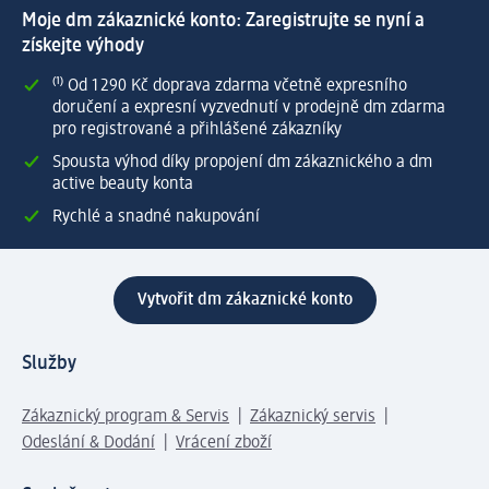
Moje dm zákaznické konto: Zaregistrujte se nyní a
získejte výhody
⁽¹⁾ Od 1 290 Kč doprava zdarma včetně expresního
doručení a expresní vyzvednutí v prodejně dm zdarma
pro registrované a přihlášené zákazníky
Spousta výhod díky propojení dm zákaznického a dm
active beauty konta
Rychlé a snadné nakupování
Vytvořit dm zákaznické konto
Služby
Zákaznický program & Servis
Zákaznický servis
Odeslání & Dodání
Vrácení zboží