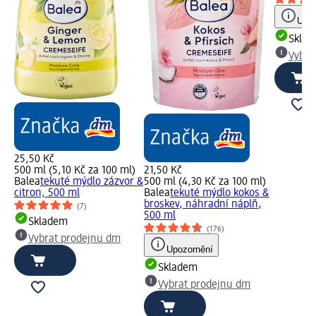
Upoz
Skla
Vybra
25,50 Kč
500 ml (5,10 Kč za 100 ml)
21,50 Kč
Balea
tekuté mýdlo zázvor &
500 ml (4,30 Kč za 100 ml)
citron, 500 ml
Balea
tekuté mýdlo kokos &
broskev, náhradní náplň,
(7)
500 ml
Skladem
(176)
Vybrat prodejnu dm
Upozornění
Skladem
Vybrat prodejnu dm