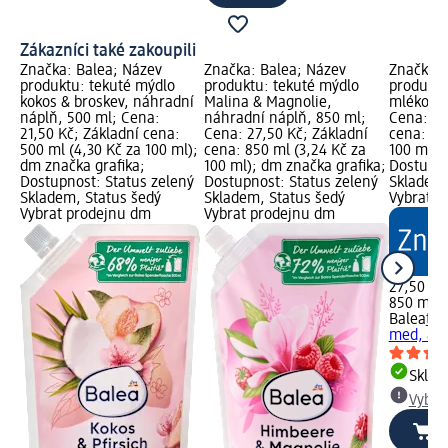
Zákazníci také zakoupili
Značka: Balea; Název
Značka: Balea; Název
Značka: 
produktu: tekuté mýdlo
produktu: tekuté mýdlo
produktu
kokos & broskev, náhradní
Malina & Magnolie,
mléko & 
náplň, 500 ml; Cena:
náhradní náplň, 850 ml;
Cena: 27
21,50 Kč; Základní cena:
Cena: 27,50 Kč; Základní
cena: 85
500 ml (4,30 Kč za 100 ml);
cena: 850 ml (3,24 Kč za
100 ml);
dm značka grafika;
100 ml); dm značka grafika;
Dostupno
Dostupnost: Status zelený
Dostupnost: Status zelený
Skladem,
Skladem, Status šedý
Skladem, Status šedý
Vybrat p
Vybrat prodejnu dm
Vybrat prodejnu dm
27,50 Kč
850 ml (
Balea
tek
med, 85
Skla
Vybra