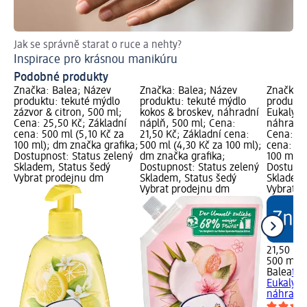
Jak se správně starat o ruce a nehty?
Ja
Inspirace pro krásnou manikúru
Vý
Podobné produkty
Značka: Balea; Název
Značka: Balea; Název
Značka: 
produktu: tekuté mýdlo
produktu: tekuté mýdlo
produktu
zázvor & citron, 500 ml;
kokos & broskev, náhradní
Eukalypt
Cena: 25,50 Kč; Základní
náplň, 500 ml; Cena:
náhradní
cena: 500 ml (5,10 Kč za
21,50 Kč; Základní cena:
Cena: 21
100 ml); dm značka grafika;
500 ml (4,30 Kč za 100 ml);
cena: 50
Dostupnost: Status zelený
dm značka grafika;
100 ml);
Skladem, Status šedý
Dostupnost: Status zelený
Dostupno
Vybrat prodejnu dm
Skladem, Status šedý
Skladem,
Vybrat prodejnu dm
Vybrat p
21,50 Kč
500 ml (
Balea
tek
Eukalypt
náhradní