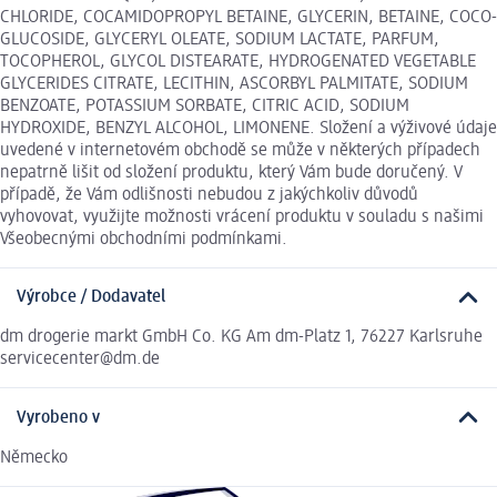
CHLORIDE, COCAMIDOPROPYL BETAINE, GLYCERIN, BETAINE, COCO-
GLUCOSIDE, GLYCERYL OLEATE, SODIUM LACTATE, PARFUM,
TOCOPHEROL, GLYCOL DISTEARATE, HYDROGENATED VEGETABLE
GLYCERIDES CITRATE, LECITHIN, ASCORBYL PALMITATE, SODIUM
BENZOATE, POTASSIUM SORBATE, CITRIC ACID, SODIUM
HYDROXIDE, BENZYL ALCOHOL, LIMONENE. Složení a výživové údaje
uvedené v internetovém obchodě se může v některých případech
nepatrně lišit od složení produktu, který Vám bude doručený. V
případě, že Vám odlišnosti nebudou z jakýchkoliv důvodů
vyhovovat, využijte možnosti vrácení produktu v souladu s našimi
Všeobecnými obchodními podmínkami.
Výrobce / Dodavatel
dm drogerie markt GmbH Co. KG Am dm-Platz 1, 76227 Karlsruhe
servicecenter@dm.de
Vyrobeno v
Německo