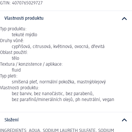
GTIN: 4070765029727
Vlastnosti produktu
Typ produktu:
tekuté mýdlo
Druhy vůně:
cypřišová, citrusová, květinová, ovocná, dřevitá
Oblast použití:
tělo
Textura / konzistence / aplikace:
fluid
Typ pleti:
smíšená pleť, normální pokožka, mastný/olejový
Vlastnosti produktu:
bez barviv, bez nanočástic, bez parabenů,
bez parafínů/minerálních olejů, ph neutrální, vegan
Složení
INGREDIENTS: AQUA, SODIUM LAURETH SULFATE, SODIUM