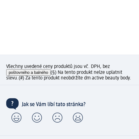
Všechny uvedené ceny produktů jsou vč. DPH, bez
poštovného a balného
(§) Na tento produkt nelze uplatnit
slevu.
(#) Za tento produkt neobdržíte dm active beauty body.
Jak se Vám líbí tato stránka?