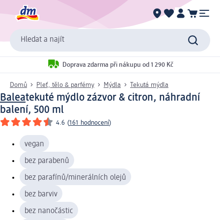
Hledat a najít
Doprava zdarma při nákupu od 1 290 Kč
Domů
Pleť, tělo & parfémy
Mýdla
Tekutá mýdla
Balea
tekuté mýdlo zázvor & citron, náhradní
balení, 500 ml
4.6
(
161 hodnocení
)
vegan
bez parabenů
bez parafínů/minerálních olejů
bez barviv
bez nanočástic