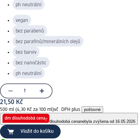
ph neutrální
vegan
bez parabenů
bez parafínů/minerálních olejů
bez barviv
bez nanočástic
ph neutrální
21,50 Kč
500 ml (4,30 Kč za 100 ml)
vč. DPH plus
poštovné
dlouhodobá cena
nebyla zvýšena od 16.05.2026
Vložit do košíku