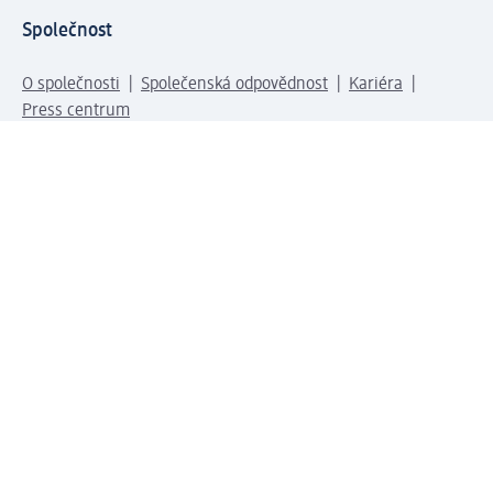
Společnost
O společnosti
Společenská odpovědnost
Kariéra
Press centrum
Svět dm
Platební možnosti
Spojte se s dm