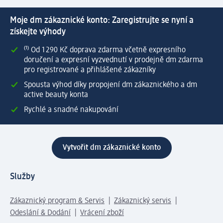
Moje dm zákaznické konto: Zaregistrujte se nyní a
získejte výhody
⁽¹⁾ Od 1 290 Kč doprava zdarma včetně expresního
doručení a expresní vyzvednutí v prodejně dm zdarma
pro registrované a přihlášené zákazníky
Spousta výhod díky propojení dm zákaznického a dm
active beauty konta
Rychlé a snadné nakupování
Vytvořit dm zákaznické konto
Služby
Zákaznický program & Servis
Zákaznický servis
Odeslání & Dodání
Vrácení zboží