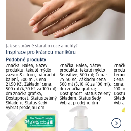
Jak se správně starat o ruce a nehty?
Ja
Inspirace pro krásnou manikúru
Re
Podobné produkty
Značka: Balea; Název
Značka: Balea; Název
Značka: 
produktu: tekuté mýdlo
produktu: tekuté mýdlo
produktu
zázvor & citron, náhradní
Sensitive, 500 ml; Cena:
Lemon Lo
balení, 500 ml; Cena:
25,50 Kč; Základní cena:
Cena: 25
21,50 Kč; Základní cena:
500 ml (5,10 Kč za 100 ml);
cena: 50
500 ml (4,30 Kč za 100 ml);
dm značka grafika;
100 ml);
dm značka grafika;
Dostupnost: Status zelený
Dostupno
Dostupnost: Status zelený
Skladem, Status šedý
Skladem,
Skladem, Status šedý
Vybrat prodejnu dm
Vybrat p
Vybrat prodejnu dm