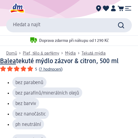
Hledat a najít
Doprava zdarma při nákupu od 1 290 Kč
Domů
Pleť, tělo & parfémy
Mýdla
Tekutá mýdla
Balea
tekuté mýdlo zázvor & citron, 500 ml
5
(
7 hodnocení
)
bez parabenů
bez parafínů/minerálních olejů
bez barviv
bez nanočástic
ph neutrální