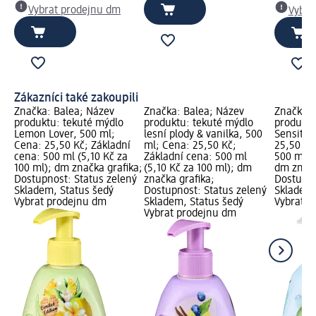
Vybrat prodejnu dm
Vybra
Zákazníci také zakoupili
Značka: Balea; Název
Značka: Balea; Název
Značka: 
produktu: tekuté mýdlo
produktu: tekuté mýdlo
produktu
Lemon Lover, 500 ml;
lesní plody & vanilka, 500
Sensitiv
Cena: 25,50 Kč; Základní
ml; Cena: 25,50 Kč;
25,50 Kč
cena: 500 ml (5,10 Kč za
Základní cena: 500 ml
500 ml (5
100 ml); dm značka grafika;
(5,10 Kč za 100 ml); dm
dm značk
Dostupnost: Status zelený
značka grafika;
Dostupno
Skladem, Status šedý
Dostupnost: Status zelený
Skladem,
Vybrat prodejnu dm
Skladem, Status šedý
Vybrat p
Vybrat prodejnu dm