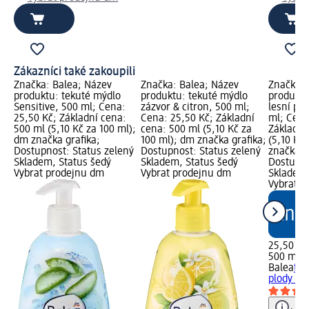
Zákazníci také zakoupili
Značka: Balea; Název
Značka: Balea; Název
Značka: 
produktu: tekuté mýdlo
produktu: tekuté mýdlo
produktu
Sensitive, 500 ml; Cena:
zázvor & citron, 500 ml;
lesní plo
25,50 Kč; Základní cena:
Cena: 25,50 Kč; Základní
ml; Cena
500 ml (5,10 Kč za 100 ml);
cena: 500 ml (5,10 Kč za
Základní
dm značka grafika;
100 ml); dm značka grafika;
(5,10 Kč
Dostupnost: Status zelený
Dostupnost: Status zelený
značka g
Skladem, Status šedý
Skladem, Status šedý
Dostupno
Vybrat prodejnu dm
Vybrat prodejnu dm
Skladem,
Vybrat p
25,50 Kč
500 ml (
Balea
tek
plody & 