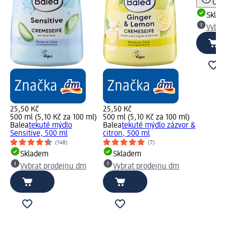
Upoz
Skla
Vybra
25,50 Kč
25,50 Kč
500 ml (5,10 Kč za 100 ml)
500 ml (5,10 Kč za 100 ml)
Balea
tekuté mýdlo
Balea
tekuté mýdlo zázvor &
Sensitive, 500 ml
citron, 500 ml
(148)
(7)
Skladem
Skladem
Vybrat prodejnu dm
Vybrat prodejnu dm