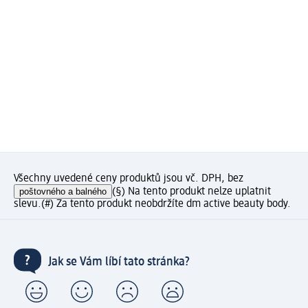
Všechny uvedené ceny produktů jsou vč. DPH, bez
poštovného a balného
(§) Na tento produkt nelze uplatnit
slevu.
(#) Za tento produkt neobdržíte dm active beauty body.
Jak se Vám líbí tato stránka?