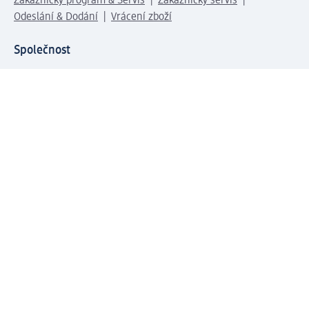
Zákaznický program & Servis
Zákaznický servis
Odeslání & Dodání
Vrácení zboží
Společnost
O společnosti
Společenská odpovědnost
Kariéra
Press centrum
Svět dm
Platební možnosti