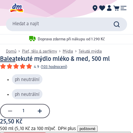
Hledat a najít
Doprava zdarma při nákupu od 1 290 Kč
Domů
Pleť, tělo & parfémy
Mýdla
Tekutá mýdla
Balea
tekuté mýdlo mléko & med, 500 ml
4.9
(
103 hodnocení
)
ph neutrální
ph neutrální
25,50 Kč
500 ml (5,10 Kč za 100 ml)
vč. DPH plus
poštovné