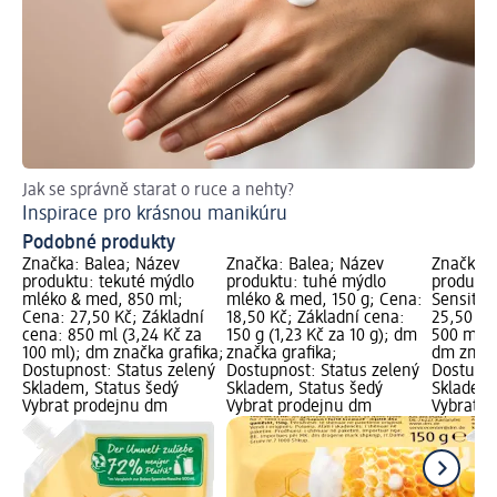
Jak se správně starat o ruce a nehty?
Ja
Inspirace pro krásnou manikúru
Re
Podobné produkty
Značka: Balea; Název
Značka: Balea; Název
Značka: 
produktu: tekuté mýdlo
produktu: tuhé mýdlo
produktu
mléko & med, 850 ml;
mléko & med, 150 g; Cena:
Sensitiv
Cena: 27,50 Kč; Základní
18,50 Kč; Základní cena:
25,50 Kč
cena: 850 ml (3,24 Kč za
150 g (1,23 Kč za 10 g); dm
500 ml (5
100 ml); dm značka grafika;
značka grafika;
dm značk
Dostupnost: Status zelený
Dostupnost: Status zelený
Dostupno
Skladem, Status šedý
Skladem, Status šedý
Skladem,
Vybrat prodejnu dm
Vybrat prodejnu dm
Vybrat p