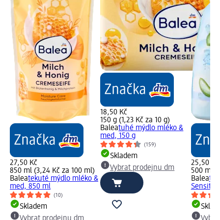
18,50 Kč
150 g (1,23 Kč za 10 g)
Balea
tuhé mýdlo mléko &
med, 150 g
(159)
Skladem
27,50 Kč
25,50 Kč
Vybrat prodejnu dm
850 ml (3,24 Kč za 100 ml)
500 ml (
Balea
tekuté mýdlo mléko &
Balea
tek
med, 850 ml
Sensitiv
(10)
Skladem
Skla
Vybrat prodejnu dm
Vybra