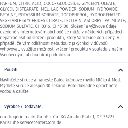
PARFUM, CITRIC ACID, COCO- GLUCOSIDE, GLYCERYL OLEATE,
GLYCOL DISTEARATE, MEL, LAC POWDER, SODIUM HYDROXIDE,
BETAINE, POTASSIUM SORBATE, TOCOPHEROL, HYDROGENATED
VEGETABLE GLYCERIDES CITRATE, LECITHIN, ASCORBYL PALMITATE,
SODIUM SULFATE, CI 10316, CI 45100. Složení a výživové údaje
uvedené v internetovém obchodě se může v některých případech
nepatrně lišit od složení produktu, který Vám bude doručený. V
případě, že Vám odlišnosti nebudou z jakýchkoliv důvodů
vyhovovat, využijte možnosti vrácení produktu v souladu s našimi
Všeobecnými obchodními podmínkami.
Použití
Navlhčete si ruce a naneste Balea krémové mýdlo Mléko & Med.
Mýdlete si ruce alespoň 30 sekund. Poté důkladně opláchněte
vodou a osušte.
Výrobce / Dodavatel
dm-drogerie markt GmbH + Co. KG Am dm-Platz 1, DE-76227
Karlsruhe servicecenter@dm.de