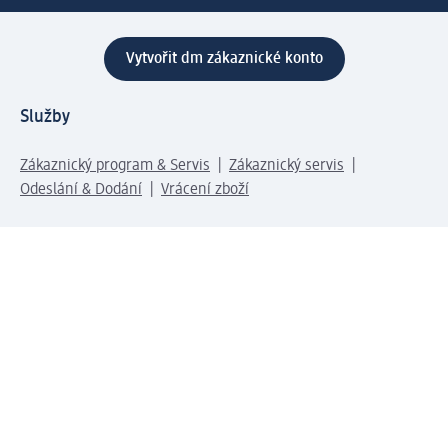
Vytvořit dm zákaznické konto
Služby
Zákaznický program & Servis
Zákaznický servis
Odeslání & Dodání
Vrácení zboží
Společnost
O společnosti
Společenská odpovědnost
Kariéra
Press centrum
Svět dm