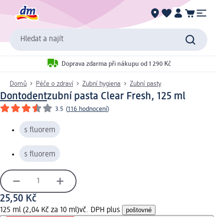
Hledat a najít
Doprava zdarma při nákupu od 1 290 Kč
Domů
Péče o zdraví
Zubní hygiena
Zubní pasty
Dontodent
zubní pasta Clear Fresh, 125 ml
3.5
(
116 hodnocení
)
s fluorem
s fluorem
25,50 Kč
125 ml (2,04 Kč za 10 ml)
vč. DPH plus
poštovné