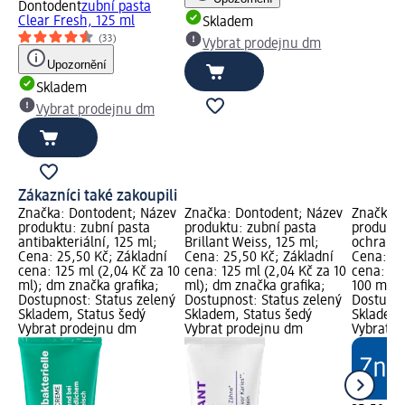
Dontodent
zubní pasta
Clear Fresh, 125 ml
Skladem
(33)
Vybrat prodejnu dm
Upozornění
Skladem
Vybrat prodejnu dm
Zákazníci také zakoupili
Značka: Dontodent; Název
Značka: Dontodent; Název
Značka: 
produktu: zubní pasta
produktu: zubní pasta
produktu
antibakteriální, 125 ml;
Brillant Weiss, 125 ml;
ochranu 
Cena: 25,50 Kč; Základní
Cena: 25,50 Kč; Základní
Cena: 35
cena: 125 ml (2,04 Kč za 10
cena: 125 ml (2,04 Kč za 10
cena: 50
ml); dm značka grafika;
ml); dm značka grafika;
100 ml);
Dostupnost: Status zelený
Dostupnost: Status zelený
Dostupno
Skladem, Status šedý
Skladem, Status šedý
Skladem,
Vybrat prodejnu dm
Vybrat prodejnu dm
Vybrat p