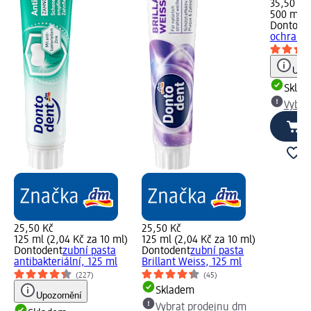
35,50 Kč
500 ml (7
Dontode
ochranu 
Upoz
Skla
Vybra
25,50 Kč
25,50 Kč
125 ml (2,04 Kč za 10 ml)
125 ml (2,04 Kč za 10 ml)
Dontodent
zubní pasta
Dontodent
zubní pasta
antibakteriální, 125 ml
Brillant Weiss, 125 ml
(227)
(45)
Skladem
Upozornění
Vybrat prodejnu dm