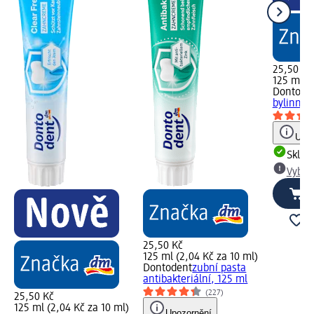
25,50 Kč
125 ml (2
Dontode
bylinná,
Upoz
Skla
Vybra
25,50 Kč
125 ml (2,04 Kč za 10 ml)
Dontodent
zubní pasta
antibakteriální, 125 ml
(227)
25,50 Kč
125 ml (2,04 Kč za 10 ml)
Upozornění