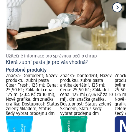
Užitečné informace pro správnou péči o chrup
Pře
Která zubní pasta je pro vás vhodná?
Ja
Podobné produkty
Značka: Dontodent; Název
Značka: Dontodent; Název
Značka: 
produktu: zubní pasta
produktu: zubní pasta
produktu
Clear Fresh, 125 ml; Cena:
antibakteriální, 125 ml;
bylinná,
25,50 Kč; Základní cena:
Cena: 25,50 Kč; Základní
25,50 Kč
125 ml (2,04 Kč za 10 ml);
cena: 125 ml (2,04 Kč za 10
125 ml (2
Nově grafika, dm značka
ml); dm značka grafika;
Nově gra
grafika; Dostupnost: Status
Dostupnost: Status zelený
grafika;
zelený Skladem, Status
Skladem, Status šedý
zelený S
šedý Vybrat prodejnu dm
Vybrat prodejnu dm
šedý Vyb