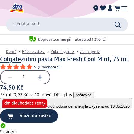
Hledat a najít
Doprava zdarma při nákupu od 1 290 Kč
Domů
Péče o zdraví
Zubní hygiena
Zubní pasty
Colgate
zubní pasta Max Fresh Cool Mint, 75 ml
5
(
1 hodnocení
)
74,50 Kč
75 ml (9,93 Kč za 10 ml)
vč. DPH plus
poštovné
dlouhodobá cena
nebyla zvýšena od 13.05.2026
Vložit do košíku
Skladem