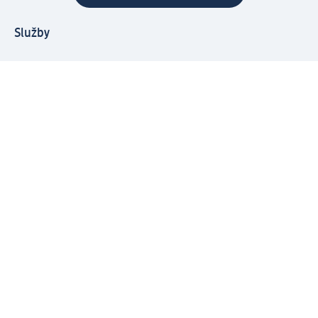
Služby
Zákaznický program & Servis
Zákaznický servis
Odeslání & Dodání
Vrácení zboží
Společnost
O společnosti
Společenská odpovědnost
Kariéra
Press centrum
Svět dm
Platební možnosti