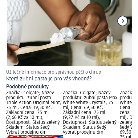
Užitečné informace pro správnou péči o chrup
Pře
Která zubní pasta je pro vás vhodná?
Ja
Podobné produkty
Značka: Colgate; Název
Značka: Colgate; Název
Značka: 
produktu: zubní pasta
produktu: zubní pasta Max
produktu
Triple Action Original Mint,
White White Crystals, 75
White Ch
75 ml; Cena: 19,50 Kč;
ml; Cena: 69,50 Kč;
Cena: 69
Základní cena: 75 ml
Základní cena: 75 ml
cena: 75
(2,60 Kč za 10 ml);
(9,27 Kč za 10 ml);
ml); Dos
Dostupnost: Status zelený
Dostupnost: Status zelený
zelený S
Skladem, Status šedý
Skladem, Status šedý
šedý Vyb
Vybrat prodejnu dm
Vybrat prodejnu dm
69,50 Kč
75 ml (9,