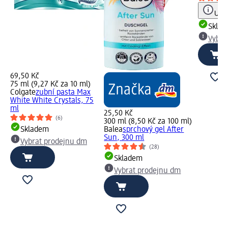
Upoz
Skla
Vybra
69,50 Kč
75 ml (9,27 Kč za 10 ml)
Colgate
zubní pasta Max
White White Crystals, 75
ml
25,50 Kč
(6)
300 ml (8,50 Kč za 100 ml)
Skladem
Balea
sprchový gel After
Sun, 300 ml
Vybrat prodejnu dm
(28)
Skladem
Vybrat prodejnu dm