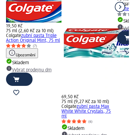
Colgate
z
White Ch
Skla
19,50 Kč
Vybra
75 ml (2,60 Kč za 10 ml)
Colgate
zubní pasta Triple
Action Original Mint, 75 ml
(7)
Upozornění
Skladem
Vybrat prodejnu dm
69,50 Kč
75 ml (9,27 Kč za 10 ml)
Colgate
zubní pasta Max
White White Crystals, 75
ml
(6)
Skladem