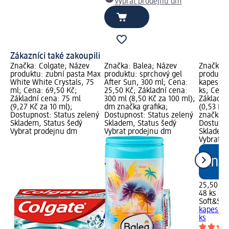
Vybrat prodejnu dm
Zákazníci také zakoupili
Značka: Colgate; Název
Značka: Balea; Název
Značka: 
produktu: zubní pasta Max
produktu: sprchový gel
produktu
White White Crystals, 75
After Sun, 300 ml; Cena:
kapesník
ml; Cena: 69,50 Kč;
25,50 Kč; Základní cena:
ks; Cena
Základní cena: 75 ml
300 ml (8,50 Kč za 100 ml);
Základní
(9,27 Kč za 10 ml);
dm značka grafika;
(0,53 Kč 
Dostupnost: Status zelený
Dostupnost: Status zelený
značka g
Skladem, Status šedý
Skladem, Status šedý
Dostupno
Vybrat prodejnu dm
Vybrat prodejnu dm
Skladem,
Vybrat p
25,50 Kč
48 ks (0,
Soft&Sic
kapesník
ks