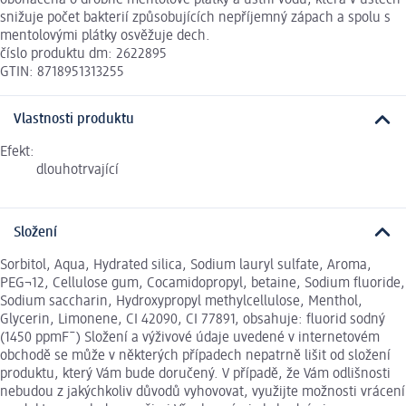
snižuje počet bakterií způsobujících nepříjemný zápach a spolu s
mentolovými plátky osvěžuje dech.
číslo produktu dm: 2622895
GTIN: 8718951313255
Vlastnosti produktu
Efekt:
dlouhotrvající
Složení
Sorbitol, Aqua, Hydrated silica, Sodium lauryl sulfate, Aroma,
PEG¬12, Cellulose gum, Cocamidopropyl, betaine, Sodium fluoride,
Sodium saccharin, Hydroxypropyl methylcellulose, Menthol,
Glycerin, Limonene, CI 42090, CI 77891, obsahuje: fluorid sodný
(1450 ppmF¯) Složení a výživové údaje uvedené v internetovém
obchodě se může v některých případech nepatrně lišit od složení
produktu, který Vám bude doručený. V případě, že Vám odlišnosti
nebudou z jakýchkoliv důvodů vyhovovat, využijte možnosti vrácení