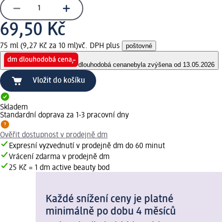
69,50 Kč
75 ml (9,27 Kč za 10 ml)
vč. DPH plus
poštovné
dlouhodobá cena
nebyla zvýšena od 13.05.2026
Vložit do košíku
Skladem
Standardní doprava za 1-3 pracovní dny
Ověřit dostupnost v prodejně dm
Expresní vyzvednutí v prodejně dm do 60 minut
Vrácení zdarma v prodejně dm
25 Kč = 1 dm active beauty bod
Každé snížení ceny je platné
minimálně po dobu 4 měsíců