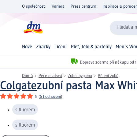
O společnosti
Kariéra
Press centrum
Inspirace & poraden
Hledat a n
Nově
Značky
Líčení
Pleť, tělo & parfémy
Men's Wor
Doprava zdarma při nákupu od 1
Domů
Péče o zdraví
Zubní hygiena
Bělení zubů
Colgate
zubní pasta Max Whit
5
(
6 hodnocení
)
s fluorem
s fluorem