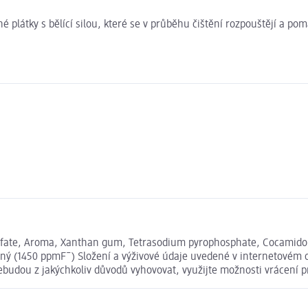
plátky s bělící silou, které se v průběhu čištění rozpouštějí a pomá
 sulfate, Aroma, Xanthan gum, Tetrasodium pyrophosphate, Cocamido
odný (1450 ppmF¯) Složení a výživové údaje uvedené v internetovém 
nebudou z jakýchkoliv důvodů vyhovovat, využijte možnosti vrácen