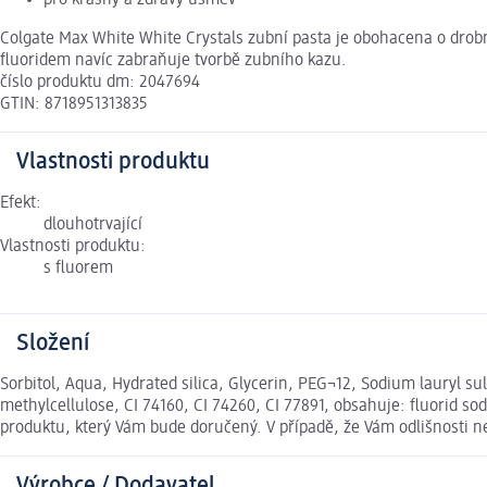
pro krásný a zdravý úsměv
Colgate Max White White Crystals zubní pasta je obohacena o drobné 
fluoridem navíc zabraňuje tvorbě zubního kazu.
číslo produktu dm: 2047694
GTIN: 8718951313835
Vlastnosti produktu
Efekt:
dlouhotrvající
Vlastnosti produktu:
s fluorem
Složení
Sorbitol, Aqua, Hydrated silica, Glycerin, PEG¬12, Sodium lauryl
methylcellulose, CI 74160, CI 74260, CI 77891, obsahuje: fluorid s
produktu, který Vám bude doručený. V případě, že Vám odlišnosti 
Výrobce / Dodavatel