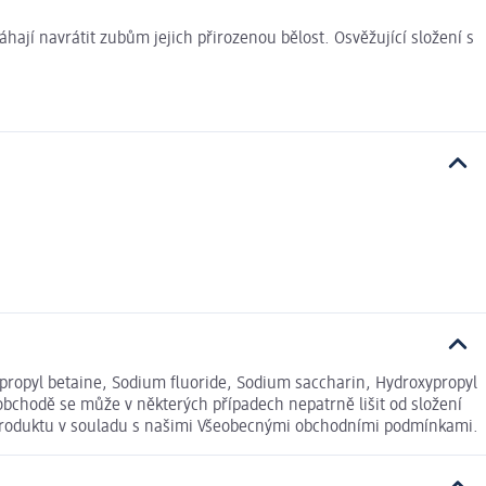
hají navrátit zubům jejich přirozenou bělost. Osvěžující složení s
propyl betaine, Sodium fluoride, Sodium saccharin, Hydroxypropyl
obchodě se může v některých případech nepatrně lišit od složení
í produktu v souladu s našimi Všeobecnými obchodními podmínkami.