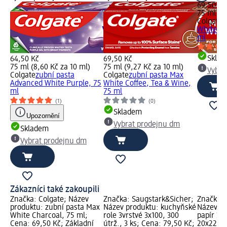
69,50 Kč
75 ml (9,
Colgate
z
White Wh
ml
Skla
64,50 Kč
69,50 Kč
75 ml (8,60 Kč za 10 ml)
75 ml (9,27 Kč za 10 ml)
Vybra
Colgate
zubní pasta
Colgate
zubní pasta Max
Advanced White Purple, 75
White Coffee, Tea & Wine,
ml
75 ml
(1)
(0)
Skladem
Upozornění
Vybrat prodejnu dm
Skladem
Vybrat prodejnu dm
Zákazníci také zakoupili
Značka: Colgate; Název
Značka: Saugstark&Sicher;
Značka: 
produktu: zubní pasta Max
Název produktu: kuchyňské
Název pr
White Charcoal, 75 ml;
role 3vrstvé 3x100, 300
papír 3vr
Cena: 69,50 Kč; Základní
útrž., 3 ks; Cena: 79,50 Kč;
20x220, 