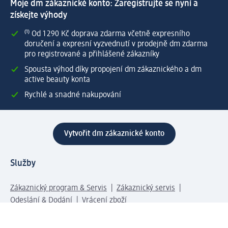
Moje dm zákaznické konto: Zaregistrujte se nyní a
získejte výhody
⁽¹⁾ Od 1 290 Kč doprava zdarma včetně expresního
doručení a expresní vyzvednutí v prodejně dm zdarma
pro registrované a přihlášené zákazníky
Spousta výhod díky propojení dm zákaznického a dm
active beauty konta
Rychlé a snadné nakupování
Vytvořit dm zákaznické konto
Služby
Zákaznický program & Servis
Zákaznický servis
Odeslání & Dodání
Vrácení zboží
Společnost