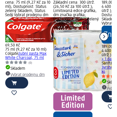
cena: 75 ml (9,27 Kč za 10
Základní cena: 300 útrž.
189,00 K
ml); Dostupnost: Status
(26,50 Kč za 100 útrž.);
4 400 útr
zelený Skladem, Status
Limitovaná edice grafika,
útrž.); d
šedý Vybrat prodejnu dm
dm značka grafika;
Dostupno
Dostupnost: Status zelený
Skladem,
Skladem, Status šedý
Vybrat p
Vybrat prodejnu dm
69,50 Kč
189,00 K
75 ml (9,27 Kč za 10 ml)
4 400 útr
Colgate
zubní pasta Max
útrž.)
White Charcoal, 75 ml
+ 1 další
(0)
Sanft&Si
3vrstvý 
Skladem
ks
Vybrat prodejnu dm
Skla
Vybra