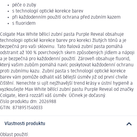
péče o zuby
s technologií optické korekce barev
při každodenním použití ochrana před zubním kazem
s fluoridem
Colgate Max White bělicí zubní pasta Purple Reveal obsahuje
technologii optické korekce barev pro korekci žlutých tónů a je
bezpečná pro vaši sklovinu. Tato fialová zubní pasta pomáhá
odstranit až 100 % povrchových skvrn způsobených jídlem a nápoji
a je bezpečná pro každodenní použití. Zároveň obsahuje fluorid,
který vašim zubům pomáhá navíc poskytovat každodenní ochranu
proti zubnímu kazu. Zubní pasta s technologií optické korekce
barev vám pomůže odhalit váš bělejší úsměv již od první chvíle
čištění. Nenechte si ujít nejžhavější trend krásy v ústní hygieně a
vyzkoušejte Max White bělící zubní pastu Purple Reveal od značky
Colgate, která rozzáří váš úsměv. Účinek je dočasný.
číslo produktu dm: 2026988
GTIN: 8718951540033
Vlastnosti produktu
Oblast použití: