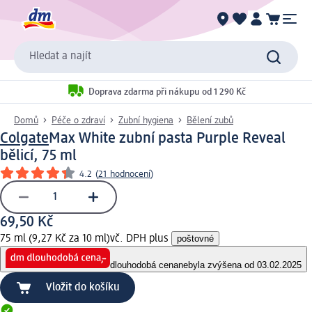
Hledat a najít
Doprava zdarma při nákupu od 1 290 Kč
Domů
Péče o zdraví
Zubní hygiena
Bělení zubů
Colgate
Max White zubní pasta Purple Reveal
bělicí, 75 ml
4.2
(
21 hodnocení
)
69,50 Kč
75 ml (9,27 Kč za 10 ml)
vč. DPH plus
poštovné
dlouhodobá cena
nebyla zvýšena od 03.02.2025
Vložit do košíku