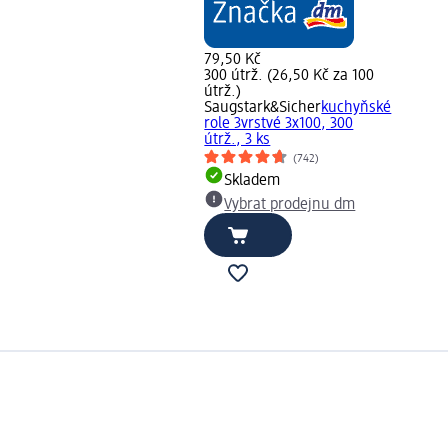
79,50 Kč
300 útrž. (26,50 Kč za 100
útrž.)
Saugstark&Sicher
kuchyňské
role 3vrstvé 3x100, 300
útrž., 3 ks
(742)
Skladem
Vybrat prodejnu dm