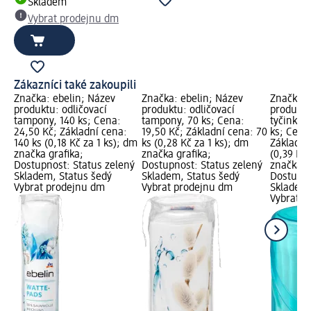
Skladem
Vybrat prodejnu dm
Zákazníci také zakoupili
Značka: ebelin; Název
Značka: ebelin; Název
Značka: 
produktu: odličovací
produktu: odličovací
produktu
tampony, 140 ks; Cena:
tampony, 70 ks; Cena:
tyčinky c
24,50 Kč; Základní cena:
19,50 Kč; Základní cena: 70
ks; Cena
140 ks (0,18 Kč za 1 ks); dm
ks (0,28 Kč za 1 ks); dm
Základní
značka grafika;
značka grafika;
(0,39 Kč 
Dostupnost: Status zelený
Dostupnost: Status zelený
značka g
Skladem, Status šedý
Skladem, Status šedý
Dostupno
Vybrat prodejnu dm
Vybrat prodejnu dm
Skladem,
Vybrat p