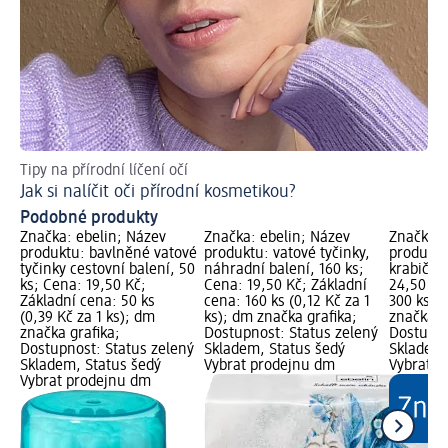
Tipy na přírodní líčení očí
Jak si nalíčit oči přírodní kosmetikou?
Podobné produkty
Značka: ebelin; Název
Značka: ebelin; Název
Značka: 
produktu: bavlněné vatové
produktu: vatové tyčinky,
produktu
tyčinky cestovní balení, 50
náhradní balení, 160 ks;
krabičce
ks; Cena: 19,50 Kč;
Cena: 19,50 Kč; Základní
24,50 Kč
Základní cena: 50 ks
cena: 160 ks (0,12 Kč za 1
300 ks (0
(0,39 Kč za 1 ks); dm
ks); dm značka grafika;
značka g
značka grafika;
Dostupnost: Status zelený
Dostupno
Dostupnost: Status zelený
Skladem, Status šedý
Skladem,
Skladem, Status šedý
Vybrat prodejnu dm
Vybrat p
Vybrat prodejnu dm