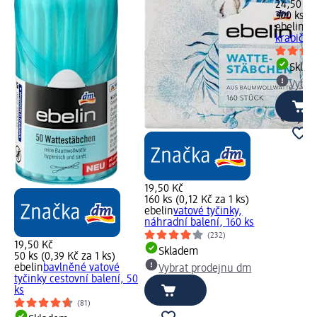
24,50 Kč
300 ks (0
ebelin
va
krabičce,
Skla
Vybra
19,50 Kč
160 ks (0,12 Kč za 1 ks)
ebelin
vatové tyčinky,
náhradní balení, 160 ks
(232)
19,50 Kč
Skladem
50 ks (0,39 Kč za 1 ks)
ebelin
bavlněné vatové
Vybrat prodejnu dm
tyčinky cestovní balení, 50
ks
(81)