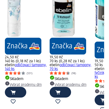
24,50 Kč
19,50 Kč
140 ks (0,18 Kč za 1 ks)
70 ks (0,28 Kč za 1 ks)
19,50 Kč
ebelin
odličovací tampony,
ebelin
odličovací tampony,
50 ks (0,
140 ks
70 ks
ebelin
ba
tyčinky c
(531)
(98)
ks
Skladem
Skladem
Vybrat prodejnu dm
Vybrat prodejnu dm
Skla
Vybra