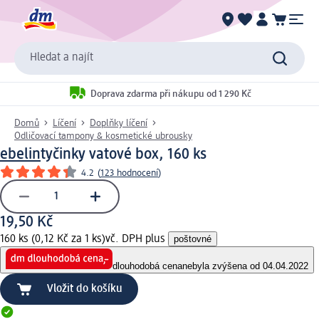
Hledat a najít
Doprava zdarma při nákupu od 1 290 Kč
Domů
Líčení
Doplňky líčení
Odličovací tampony & kosmetické ubrousky
ebelin
tyčinky vatové box, 160 ks
4.2
(
123 hodnocení
)
19,50 Kč
160 ks (0,12 Kč za 1 ks)
vč. DPH plus
poštovné
dlouhodobá cena
nebyla zvýšena od 04.04.2022
Vložit do košíku