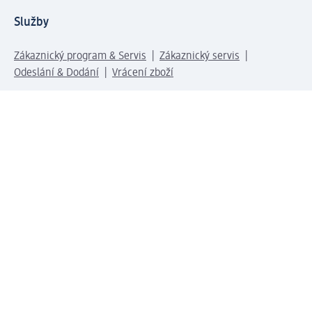
Služby
Zákaznický program & Servis
Zákaznický servis
Odeslání & Dodání
Vrácení zboží
Společnost
O společnosti
Společenská odpovědnost
Kariéra
Press centrum
Svět dm
Platební možnosti