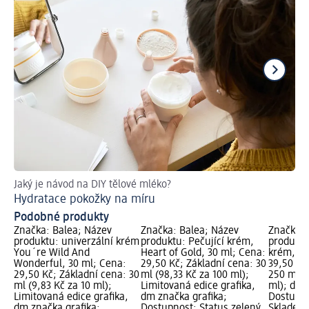
Jaký je návod na DIY tělové mléko?
Př
Hydratace pokožky na míru
Podobné produkty
Značka: Balea; Název
Značka: Balea; Název
Značka: 
produktu: univerzální krém
produktu: Pečující krém,
produktu
You´re Wild And
Heart of Gold, 30 ml; Cena:
krém, 25
Wonderful, 30 ml; Cena:
29,50 Kč; Základní cena: 30
39,50 Kč
29,50 Kč; Základní cena: 30
ml (98,33 Kč za 100 ml);
250 ml (
ml (9,83 Kč za 10 ml);
Limitovaná edice grafika,
ml); dm 
Limitovaná edice grafika,
dm značka grafika;
Dostupno
dm značka grafika;
Dostupnost: Status zelený
Skladem,