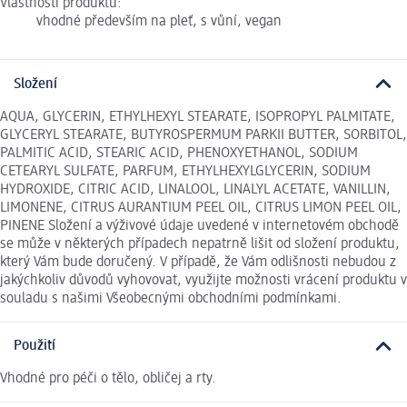
Vlastnosti produktu:
vhodné především na pleť, s vůní, vegan
Složení
AQUA, GLYCERIN, ETHYLHEXYL STEARATE, ISOPROPYL PALMITATE,
GLYCERYL STEARATE, BUTYROSPERMUM PARKII BUTTER, SORBITOL,
PALMITIC ACID, STEARIC ACID, PHENOXYETHANOL, SODIUM
CETEARYL SULFATE, PARFUM, ETHYLHEXYLGLYCERIN, SODIUM
HYDROXIDE, CITRIC ACID, LINALOOL, LINALYL ACETATE, VANILLIN,
LIMONENE, CITRUS AURANTIUM PEEL OIL, CITRUS LIMON PEEL OIL,
PINENE Složení a výživové údaje uvedené v internetovém obchodě
se může v některých případech nepatrně lišit od složení produktu,
který Vám bude doručený. V případě, že Vám odlišnosti nebudou z
jakýchkoliv důvodů vyhovovat, využijte možnosti vrácení produktu v
souladu s našimi Všeobecnými obchodními podmínkami.
Použití
Vhodné pro péči o tělo, obličej a rty.