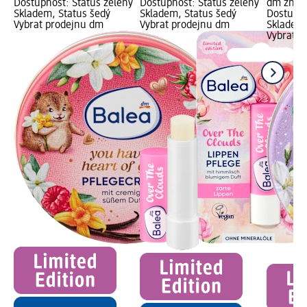
Dostupnost: Status zelený
Dostupnost: Status zelený
dm značk
Skladem, Status šedý
Skladem, Status šedý
Dostupno
Vybrat prodejnu dm
Vybrat prodejnu dm
Skladem,
Vybrat p