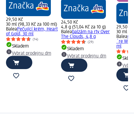
29,50 Kč
24,50 Kč
30 ml (98,33 Kč za 100 ml)
4,8 g (51,04 Kč za 10 g)
29,50 Kč
Balea
Pečující krém, Heart
Balea
balzám na rty Over
30 ml (9,
of Gold, 30 ml
The Clouds, 4,8 g
Balea
uni
(14)
´re Wild
(29)
Skladem
ml
Skladem
Vybrat prodejnu dm
Vybrat prodejnu dm
Skla
Vybra