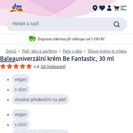
Hledat a najít
Doprava zdarma při nákupu od 1 290 Kč
Domů
Pleť, tělo & parfémy
Péče o tělo
Tělové krémy & mléka
Balea
univerzální krém Be Fantastic, 30 ml
4.8
(
26 hodnocení
)
vegan
s vůní
vhodné především na pleť
vegan
s vůní