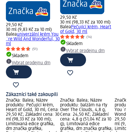
29,50 Kč
30 ml (98,33 Kč za 100 ml)
29,50 Kč
Balea
Pečující krém, Heart
30 ml (9,83 Kč za 10 ml)
of Gold, 30 ml
Balea
univerzální krém You
(14)
´re Wild And Wonderful, 30
ml
Skladem
(51)
Vybrat prodejnu dm
Skladem
Vybrat prodejnu dm
Zákazníci také zakoupili
Značka: Balea; Název
Značka: Balea; Název
Značka: 
produktu: Pečující krém,
produktu: balzám na rty
produktu
Heart of Gold, 30 ml; Cena:
Over The Clouds, 4,8 g;
You´re W
29,50 Kč; Základní cena: 30
Cena: 24,50 Kč; Základní
Wonderfu
ml (98,33 Kč za 100 ml);
cena: 4,8 g (51,04 Kč za 10
29,50 Kč
Limitovaná edice grafika,
g); Limitovaná edice
ml (9,83 
dm značka grafika;
grafika, dm značka grafika;
Limitova