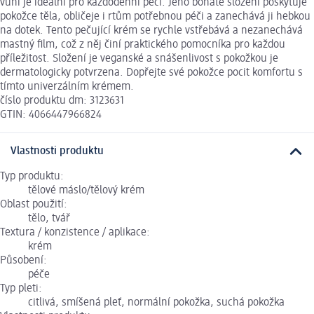
vůní je ideální pro každodenní péči. Jeho bohaté složení poskytuje
pokožce těla, obličeje i rtům potřebnou péči a zanechává ji hebkou
na dotek. Tento pečující krém se rychle vstřebává a nezanechává
mastný film, což z něj činí praktického pomocníka pro každou
příležitost. Složení je veganské a snášenlivost s pokožkou je
dermatologicky potvrzena. Dopřejte své pokožce pocit komfortu s
tímto univerzálním krémem.
číslo produktu dm: 3123631
GTIN: 4066447966824
Vlastnosti produktu
Typ produktu:
tělové máslo/tělový krém
Oblast použití:
tělo, tvář
Textura / konzistence / aplikace:
krém
Působení:
péče
Typ pleti:
citlivá, smíšená pleť, normální pokožka, suchá pokožka