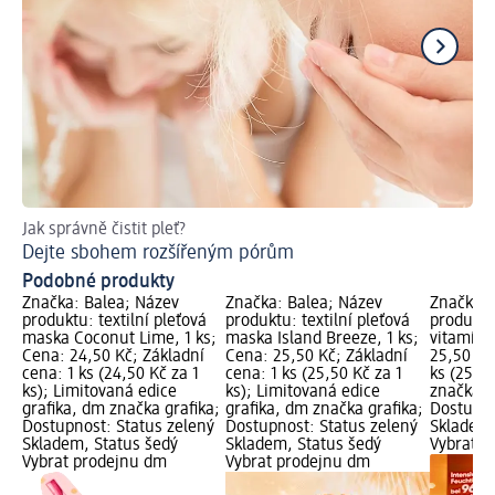
Jak správně čistit pleť?
Jak
Dejte sbohem rozšířeným pórům
Zd
Podobné produkty
Značka: Balea; Název
Značka: Balea; Název
Značka: 
produktu: textilní pleťová
produktu: textilní pleťová
produktu
maska Coconut Lime, 1 ks;
maska Island Breeze, 1 ks;
vitamíne
Cena: 24,50 Kč; Základní
Cena: 25,50 Kč; Základní
25,50 Kč
cena: 1 ks (24,50 Kč za 1
cena: 1 ks (25,50 Kč za 1
ks (25,50
ks); Limitovaná edice
ks); Limitovaná edice
značka g
grafika, dm značka grafika;
grafika, dm značka grafika;
Dostupno
Dostupnost: Status zelený
Dostupnost: Status zelený
Skladem,
Skladem, Status šedý
Skladem, Status šedý
Vybrat p
Vybrat prodejnu dm
Vybrat prodejnu dm