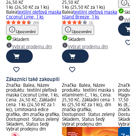
24,50 Kč
25,50 Kč
Upoz
1 ks (24,50 Kč za 1 ks)
1 ks (25,50 Kč za 1 ks)
Balea
textilní pleťová maska
Balea
textilní pleťová maska
Skla
Coconut Lime, 1 ks
Island Breeze, 1 ks
Vybra
(59)
(3)
Upozornění
Upozornění
Skladem
Skladem
Vybrat prodejnu dm
Vybrat prodejnu dm
Zákazníci také zakoupili
Značka: Balea; Název
Značka: Balea; Název
Značka: 
produktu: textilní pleťová
produktu: textilní maska s
produktu
maska Coconut Lime, 1 ks;
vitamínem C, 1 ks; Cena:
Magnolie
Cena: 24,50 Kč; Základní
25,50 Kč; Základní cena: 1
17,50 Kč
cena: 1 ks (24,50 Kč za 1
ks (25,50 Kč za 1 ks); dm
ks (8,75 
ks); Limitovaná edice
značka grafika;
značka g
grafika, dm značka grafika;
Dostupnost: Status zelený
Dostupno
Dostupnost: Status zelený
Skladem, Status šedý
Skladem,
Skladem, Status šedý
Vybrat prodejnu dm
Vybrat p
Vybrat prodejnu dm