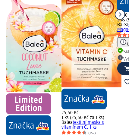
17,50 Kč
2 ks (8,7
Balea
očn
Magnolie
Upoz
Skla
Vybra
25,50 Kč
1 ks (25,50 Kč za 1 ks)
Balea
textilní maska s
vitamínem C, 1 ks
(152)