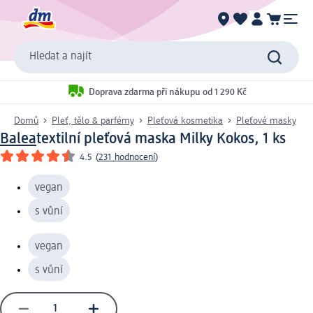
Hledat a najít
Doprava zdarma při nákupu od 1 290 Kč
Domů
Pleť, tělo & parfémy
Pleťová kosmetika
Pleťové masky
Balea
textilní pleťová maska Milky Kokos, 1 ks
4.5
(
231 hodnocení
)
vegan
s vůní
vegan
s vůní