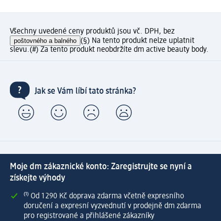
Všechny uvedené ceny produktů jsou vč. DPH, bez
poštovného a balného
(§) Na tento produkt nelze uplatnit
slevu.
(#) Za tento produkt neobdržíte dm active beauty body.
Jak se Vám líbí tato stránka?
Moje dm zákaznické konto: Zaregistrujte se nyní a
získejte výhody
⁽¹⁾ Od 1 290 Kč doprava zdarma včetně expresního
doručení a expresní vyzvednutí v prodejně dm zdarma
pro registrované a přihlášené zákazníky