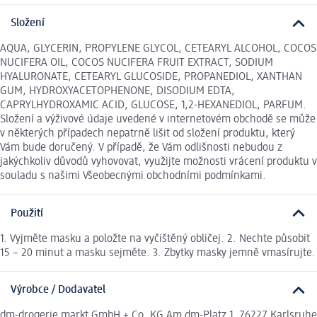
Složení
AQUA, GLYCERIN, PROPYLENE GLYCOL, CETEARYL ALCOHOL, COCOS
NUCIFERA OIL, COCOS NUCIFERA FRUIT EXTRACT, SODIUM
HYALURONATE, CETEARYL GLUCOSIDE, PROPANEDIOL, XANTHAN
GUM, HYDROXYACETOPHENONE, DISODIUM EDTA,
CAPRYLHYDROXAMIC ACID, GLUCOSE, 1,2-HEXANEDIOL, PARFUM.
Složení a výživové údaje uvedené v internetovém obchodě se může
v některých případech nepatrně lišit od složení produktu, který
Vám bude doručený. V případě, že Vám odlišnosti nebudou z
jakýchkoliv důvodů vyhovovat, využijte možnosti vrácení produktu v
souladu s našimi Všeobecnými obchodními podmínkami.
Použití
1. Vyjměte masku a položte na vyčištěný obličej. 2. Nechte působit
15 – 20 minut a masku sejměte. 3. Zbytky masky jemně vmasírujte.
Výrobce / Dodavatel
dm-drogerie markt GmbH + Co. KG Am dm-Platz 1, 76227 Karlsruhe