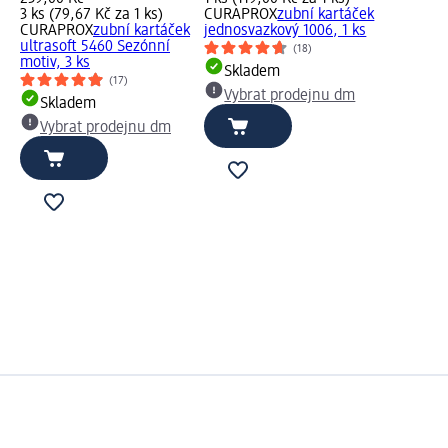
3 ks (79,67 Kč za 1 ks)
CURAPROX
zubní kartáček
CURAPROX
zubní kartáček
jednosvazkový 1006, 1 ks
ultrasoft 5460 Sezónní
(18)
motiv, 3 ks
Skladem
(17)
Vybrat prodejnu dm
Skladem
Vybrat prodejnu dm