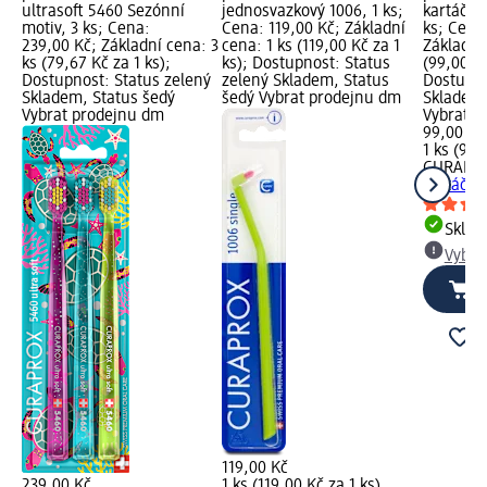
ultrasoft 5460 Sezónní
jednosvazkový 1006, 1 ks;
kartáček 
motiv, 3 ks; Cena:
Cena: 119,00 Kč; Základní
ks; Cena
239,00 Kč; Základní cena: 3
cena: 1 ks (119,00 Kč za 1
Základní 
ks (79,67 Kč za 1 ks);
ks); Dostupnost: Status
(99,00 Kč
Dostupnost: Status zelený
zelený Skladem, Status
Dostupno
Skladem, Status šedý
šedý Vybrat prodejnu dm
Skladem,
Vybrat prodejnu dm
Vybrat p
99,00 Kč
1 ks (99,
CURAPR
kartáček 
Skla
Vybra
119,00 Kč
239,00 Kč
1 ks (119,00 Kč za 1 ks)