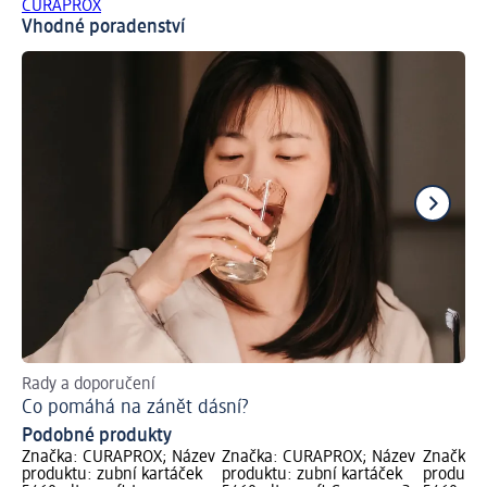
CURAPROX
Vhodné poradenství
Rady a doporučení
Za
Co pomáhá na zánět dásní?
Vy
Podobné produkty
Značka: CURAPROX; Název
Značka: CURAPROX; Název
Značka:
produktu: zubní kartáček
produktu: zubní kartáček
produktu