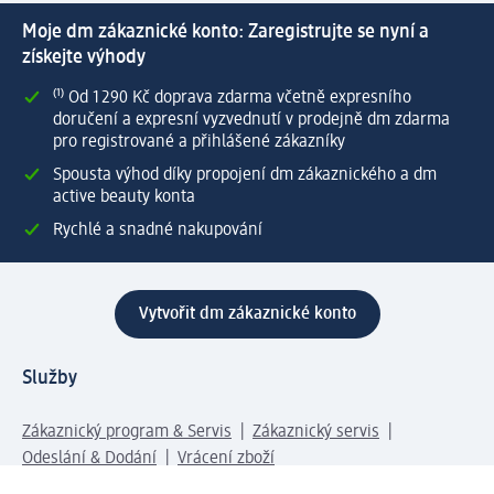
Moje dm zákaznické konto: Zaregistrujte se nyní a
získejte výhody
⁽¹⁾ Od 1 290 Kč doprava zdarma včetně expresního
doručení a expresní vyzvednutí v prodejně dm zdarma
pro registrované a přihlášené zákazníky
Spousta výhod díky propojení dm zákaznického a dm
active beauty konta
Rychlé a snadné nakupování
Vytvořit dm zákaznické konto
Služby
Zákaznický program & Servis
Zákaznický servis
Odeslání & Dodání
Vrácení zboží