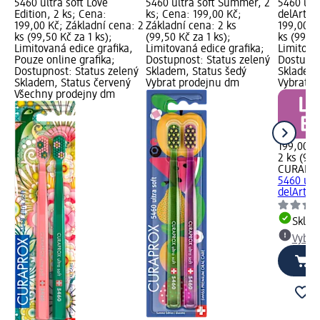
5460 ultra soft Love
5460 ultra soft Summer, 2
5460 ult
Edition, 2 ks; Cena:
ks; Cena: 199,00 Kč;
delArte, 
199,00 Kč; Základní cena: 2
Základní cena: 2 ks
199,00 K
ks (99,50 Kč za 1 ks);
(99,50 Kč za 1 ks);
ks (99,50
Limitovaná edice grafika,
Limitovaná edice grafika;
Limitova
Pouze online grafika;
Dostupnost: Status zelený
Dostupno
Dostupnost: Status zelený
Skladem, Status šedý
Skladem,
Skladem, Status červený
Vybrat prodejnu dm
Vybrat p
Všechny prodejny dm
199,00 K
2 ks (99,
CURAPR
5460 ult
delArte, 
Skla
Vybra