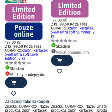
199,00 Kč
2 ks (99,50 Kč za 1 ks)
CURAPROX
zubní kartáček
5460 ultra soft Summer, 2
ks
(0)
199,00 Kč
2 ks (99,50 Kč za 1 ks)
Skladem
CURAPROX
zubní kartáček
Vybrat prodejnu dm
5460 ultra soft Love
Edition, 2 ks
(0)
Skladem
Všechny prodejny dm
Zákazníci také zakoupili
Značka: CURAPROX; Název
Značka: CURAPROX; Název
Značka:
produktu: zubní kartáček
produktu: zubní kartáček
produktu