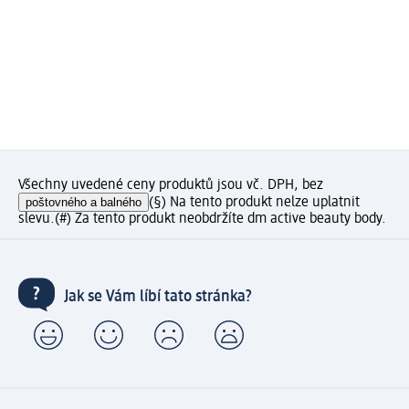
Všechny uvedené ceny produktů jsou vč. DPH, bez
poštovného a balného
(§) Na tento produkt nelze uplatnit
slevu.
(#) Za tento produkt neobdržíte dm active beauty body.
Jak se Vám líbí tato stránka?