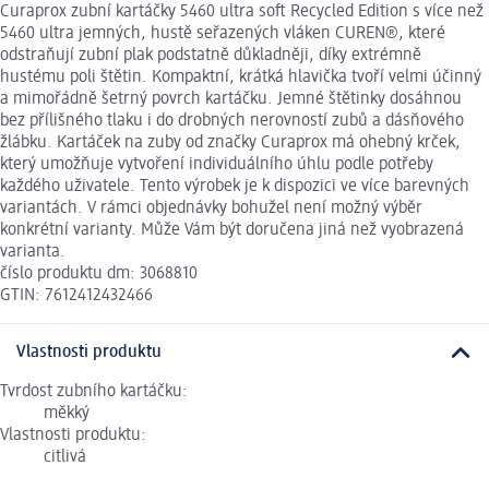
Curaprox zubní kartáčky 5460 ultra soft Recycled Edition s více než
5460 ultra jemných, hustě seřazených vláken CUREN®, které
odstraňují zubní plak podstatně důkladněji, díky extrémně
hustému poli štětin. Kompaktní, krátká hlavička tvoří velmi účinný
a mimořádně šetrný povrch kartáčku. Jemné štětinky dosáhnou
bez přílišného tlaku i do drobných nerovností zubů a dásňového
žlábku. Kartáček na zuby od značky Curaprox má ohebný krček,
který umožňuje vytvoření individuálního úhlu podle potřeby
každého uživatele. Tento výrobek je k dispozici ve více barevných
variantách. V rámci objednávky bohužel není možný výběr
konkrétní varianty. Může Vám být doručena jiná než vyobrazená
varianta.
číslo produktu dm: 3068810
GTIN: 7612412432466
Vlastnosti produktu
Tvrdost zubního kartáčku:
měkký
Vlastnosti produktu:
citlivá