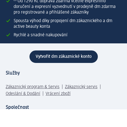
⁽¹⁾ Od 1 290 Kč doprava zdarma včetně expresního
doručení a expresní vyzvednutí v prodejně dm zdarma
pro registrované a přihlášené zákazníky
Spousta výhod díky propojení dm zákaznického a dm
active beauty konta
Rychlé a snadné nakupování
Vytvořit dm zákaznické konto
Služby
Zákaznický program & Servis
Zákaznický servis
Odeslání & Dodání
Vrácení zboží
Společnost
O společnosti
Společenská odpovědnost
Kariéra