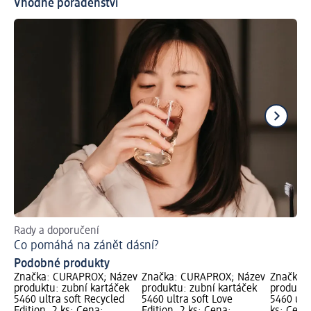
Vhodné poradenství
Rady a doporučení
Za
Co pomáhá na zánět dásní?
Vy
Podobné produkty
Značka: CURAPROX; Název
Značka: CURAPROX; Název
Značka:
produktu: zubní kartáček
produktu: zubní kartáček
produktu
5460 ultra soft Recycled
5460 ultra soft Love
5460 ult