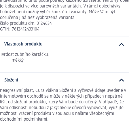
individuálního úhlu podle potřeby každého uživatele. Tento výrobek
je k dispozici ve více barevných variantách. V rámci objednávky
bohužel není možný výběr konkrétní varianty. Může Vám být
doručena jiná než vyobrazená varianta.
číslo produktu dm: 3124634
GTIN: 7612412433104
Vlastnosti produktu
Tvrdost zubního kartáčku:
měkký
Složení
neagresivní plast, Cura vlákna Složení a výživové údaje uvedené v
internetovém obchodě se může v některých případech nepatrně
lišit od složení produktu, který Vám bude doručený. V případě, že
Vám odlišnosti nebudou z jakýchkoliv důvodů vyhovovat, využijte
možnosti vrácení produktu v souladu s našimi Všeobecnými
obchodními podmínkami.