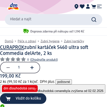
Hledat a najít
Doprava zdarma při nákupu od 1 290 Kč
Domů
Péče o zdraví
Zubní hygiena
Zubní kartáčky
CURAPROX
zubní kartáček 5460 ultra soft
Commedia delArte, 2 ks
0
(
Ohodnoťte produkt
)
199,00 Kč
2 ks (99,50 Kč za 1 ks)
vč. DPH plus
poštovné
dlouhodobá cena
nebyla zvýšena od 02.02.2026
Vložit do košíku