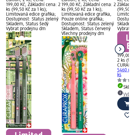
Edition, 2 ks; Cena:
Edition, 2 ks; Cena:
ks; Cena
199,00 Kč; Základní cena: 2
199,00 Kč; Základní cena: 2
Základní
ks (99,50 Kč za 1 ks);
ks (99,50 Kč za 1 ks);
(99,50 Kč
Limitovaná edice grafika;
Limitovaná edice grafika,
Limitova
Dostupnost: Status zelený
Pouze online grafika;
Dostupno
Skladem, Status šedý
Dostupnost: Status zelený
Skladem,
Vybrat prodejnu dm
Skladem, Status červený
Vybrat p
Všechny prodejny dm
199,00 K
2 ks (99,
CURAPR
5460 ult
ks
Skla
Vybra