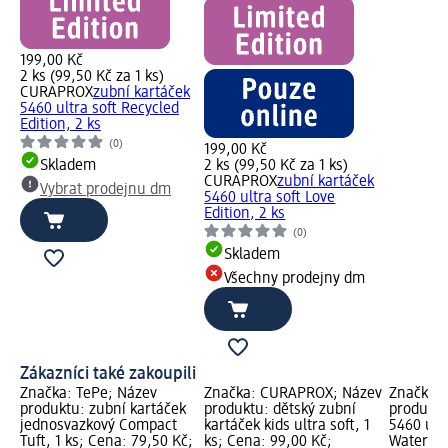
199,00 Kč
2 ks (99,50 Kč za 1 ks)
CURAPROX
zubní kartáček
5460 ultra soft Recycled
Edition, 2 ks
(0)
199,00 Kč
Skladem
2 ks (99,50 Kč za 1 ks)
CURAPROX
zubní kartáček
Vybrat prodejnu dm
5460 ultra soft Love
Edition, 2 ks
(0)
Skladem
Všechny prodejny dm
Zákazníci také zakoupili
Značka: TePe; Název
Značka: CURAPROX; Název
Značka:
produktu: zubní kartáček
produktu: dětský zubní
produktu
jednosvazkový Compact
kartáček kids ultra soft, 1
5460 ultr
Tuft, 1 ks; Cena: 79,50 Kč;
ks; Cena: 99,00 Kč;
Watermel