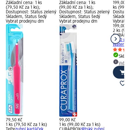
Základní cena: 1 ks
Základní cena: 1 ks
199,00 K
(79,50 Kč za 1 ks);
(99,00 Kč za 1 ks);
ks (99,50
Dostupnost: Status zelený
Dostupnost: Status zelený
Dostupno
Skladem, Status šedý
Skladem, Status šedý
Skladem,
Vybrat prodejnu dm
Vybrat prodejnu dm
Vybrat p
199,00 K
2 ks (99,
CURAPR
5460 ultr
Watermel
Skla
Vybra
79,50 Kč
99,00 Kč
1 ks (79,50 Kč za 1 ks)
1 ks (99,00 Kč za 1 ks)
TePe
zubní kartáček
CURAPROX
dětský zubní