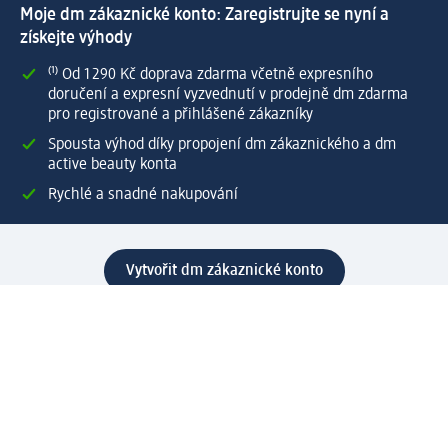
Moje dm zákaznické konto: Zaregistrujte se nyní a
získejte výhody
⁽¹⁾ Od 1 290 Kč doprava zdarma včetně expresního
doručení a expresní vyzvednutí v prodejně dm zdarma
pro registrované a přihlášené zákazníky
Spousta výhod díky propojení dm zákaznického a dm
active beauty konta
Rychlé a snadné nakupování
Vytvořit dm zákaznické konto
Služby
Zákaznický program & Servis
Zákaznický servis
Odeslání & Dodání
Vrácení zboží