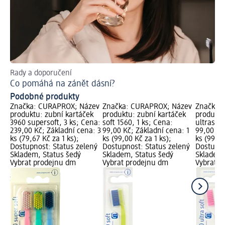
Rady a doporučení
Za
Co pomáhá na zánět dásní?
Vy
Podobné produkty
Značka: CURAPROX; Název
Značka: CURAPROX; Název
Značka:
produktu: zubní kartáček
produktu: zubní kartáček
produktu
3960 supersoft, 3 ks; Cena:
soft 1560, 1 ks; Cena:
ultrasoft
239,00 Kč; Základní cena: 3
99,00 Kč; Základní cena: 1
99,00 Kč
ks (79,67 Kč za 1 ks);
ks (99,00 Kč za 1 ks);
ks (99,00
Dostupnost: Status zelený
Dostupnost: Status zelený
Dostupno
Skladem, Status šedý
Skladem, Status šedý
Skladem,
Vybrat prodejnu dm
Vybrat prodejnu dm
Vybrat p