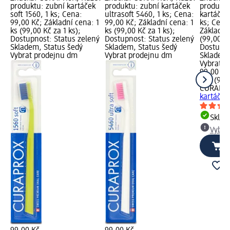
produktu: zubní kartáček
produktu: zubní kartáček
produktu
soft 1560, 1 ks; Cena:
ultrasoft 5460, 1 ks; Cena:
kartáček 
99,00 Kč; Základní cena: 1
99,00 Kč; Základní cena: 1
ks; Cena
ks (99,00 Kč za 1 ks);
ks (99,00 Kč za 1 ks);
Základní 
Dostupnost: Status zelený
Dostupnost: Status zelený
(99,00 Kč
Skladem, Status šedý
Skladem, Status šedý
Dostupno
Vybrat prodejnu dm
Vybrat prodejnu dm
Skladem,
Vybrat p
99,00 Kč
1 ks (99,
CURAPR
kartáček 
Skla
Vybra