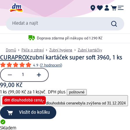
Hledat a najít
Doprava zdarma při nákupu od 1 290 Kč
Domů
Péče o zdraví
Zubní hygiena
Zubní kartáčky
CURAPROX
zubní kartáček super soft 3960, 1 ks
4.9
(
7 hodnocení
)
99,00 Kč
1 ks (99,00 Kč za 1 ks)
vč. DPH plus
poštovné
dlouhodobá cena
nebyla zvýšena od 31.12.2024
Vložit do košíku
Skladem