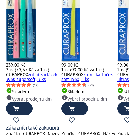
239,00 Kč
99,00 Kč
99,00 Kč
3 ks (79,67 Kč za 1 ks)
1 ks (99,00 Kč za 1 ks)
1 ks (99,
CURAPROX
zubní kartáček
CURAPROX
zubní kartáček
CURAPR
3960 supersoft, 3 ks
soft 1560, 1 ks
ultrasoft
(19)
(71)
Skladem
Skladem
Skla
Vybrat prodejnu dm
Vybrat prodejnu dm
Vybra
Zákazníci také zakoupili
Značka: CURAPROX; Název
Značka: CURAPROX; Název
Značka: