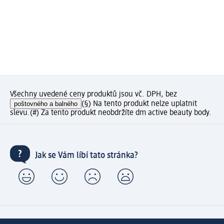
Všechny uvedené ceny produktů jsou vč. DPH, bez
poštovného a balného
(§) Na tento produkt nelze uplatnit
slevu.
(#) Za tento produkt neobdržíte dm active beauty body.
Jak se Vám líbí tato stránka?