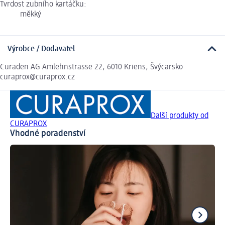
Tvrdost zubního kartáčku:
měkký
Výrobce / Dodavatel
Curaden AG Amlehnstrasse 22, 6010 Kriens, Švýcarsko
curaprox@curaprox.cz
Další produkty od
CURAPROX
Vhodné poradenství