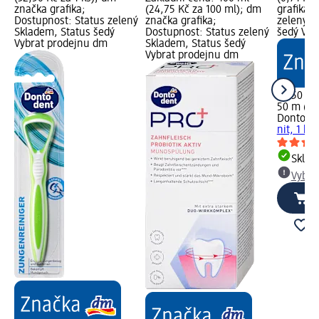
značka grafika;
(24,75 Kč za 100 ml); dm
grafika;
Dostupnost: Status zelený
značka grafika;
zelený S
Skladem, Status šedý
Dostupnost: Status zelený
šedý Vyb
Vybrat prodejnu dm
Skladem, Status šedý
Vybrat prodejnu dm
35,50 Kč
50 m (0,
Dontode
nit, 1 ks
Skla
Vybra