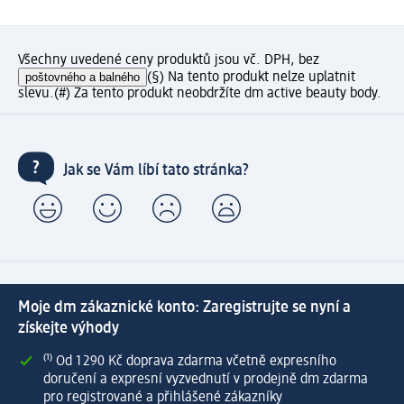
Všechny uvedené ceny produktů jsou vč. DPH, bez
poštovného a balného
(§) Na tento produkt nelze uplatnit
slevu.
(#) Za tento produkt neobdržíte dm active beauty body.
Jak se Vám líbí tato stránka?
Moje dm zákaznické konto: Zaregistrujte se nyní a
získejte výhody
⁽¹⁾ Od 1 290 Kč doprava zdarma včetně expresního
doručení a expresní vyzvednutí v prodejně dm zdarma
pro registrované a přihlášené zákazníky