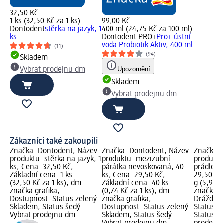
32,50 Kč
1 ks (32,50 Kč za 1 ks)
99,00 Kč
Dontodent
stěrka na jazyk, 1
400 ml (24,75 Kč za 100 ml)
ks
Dontodent PRO+
Pro+ ústní
voda Probiotik Aktiv, 400 ml
(11)
(94)
Skladem
Upozornění
Vybrat prodejnu dm
Skladem
Vybrat prodejnu dm
Zákazníci také zakoupili
Značka: Dontodent; Název
Značka: Dontodent; Název
Značka: 
produktu: stěrka na jazyk, 1
produktu: mezizubní
produktu
ks; Cena: 32,50 Kč;
párátka nevoskovaná, 40
prádlo, 
Základní cena: 1 ks
ks; Cena: 29,50 Kč;
29,50 Kč
(32,50 Kč za 1 ks); dm
Základní cena: 40 ks
g (5,90 K
značka grafika;
(0,74 Kč za 1 ks); dm
značka g
Dostupnost: Status zelený
značka grafika;
Dráždivé
Skladem, Status šedý
Dostupnost: Status zelený
Status z
Vybrat prodejnu dm
Skladem, Status šedý
Status š
Vybrat prodejnu dm
prodejn