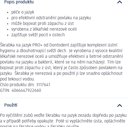
Popis produktu
péče o jazyk
pro efektivní odstranění povlaku na jazyku
může bojovat proti zápachu z úst
vyrobena z lékařské nerezové oceli
zajišťuje svěží pocit v ústech
Škrabka na jazyk PRO+ od Dontodent zajišťuje komplexní ústní
hygienu a dlouhotrvající svěží dech. Je vyrobena z vysoce kvalitní
lékařské nerezové oceli a umožňuje efektivní a šetrné odstranění
povlaku na jazyku a bakterií, které se na něm nacházejí. Tím lze
bojovat proti zápachu z úst, který je často způsoben povlakem na
jazyku. Škrabka je nerezová a po použití ji lze snadno opláchnout
pod tekoucí vodou.
číslo produktu dm: 3117641
GTIN: 4066447922660
Použití
Po vyčištění zubů veďte škrabku na jazyk zezadu dopředu po jazyku
a v případě potřeby opakujte. Poté si vypláchněte ústa, opláchněte