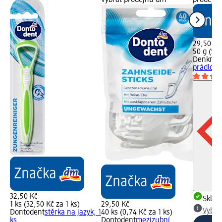
29,50 Kč
50 g (5,9
Denkmit
prádlo, 5
32,50 Kč
Skla
1 ks (32,50 Kč za 1 ks)
29,50 Kč
Vybra
Dontodent
stěrka na jazyk, 1
40 ks (0,74 Kč za 1 ks)
ks
Dontodent
mezizubní