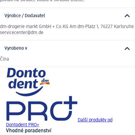
povlak na škrabce vodou a škrabku osušte.
Výrobce / Dodavatel
dm-drogerie markt GmbH + Co.KG Am dm-Platz 1, 76227 Karlsruhe
servicecenter@dm.de
Vyrobeno v
Čína
Další produkty od
Dontodent PRO+
Vhodné poradenství