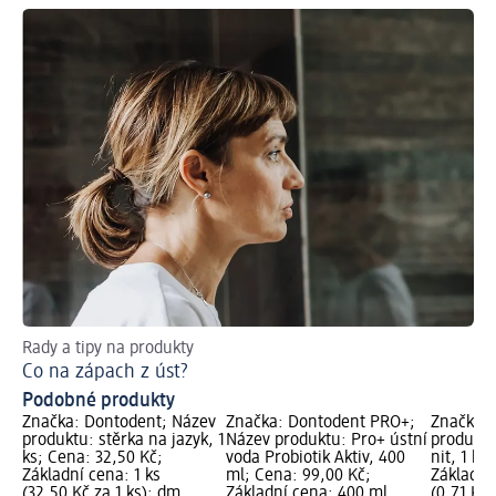
Rady a tipy na produkty
Co na zápach z úst?
Podobné produkty
Značka: Dontodent; Název
Značka: Dontodent PRO+;
Značka: 
produktu: stěrka na jazyk, 1
Název produktu: Pro+ ústní
produktu
ks; Cena: 32,50 Kč;
voda Probiotik Aktiv, 400
nit, 1 ks
Základní cena: 1 ks
ml; Cena: 99,00 Kč;
Základní
(32,50 Kč za 1 ks); dm
Základní cena: 400 ml
(0,71 Kč