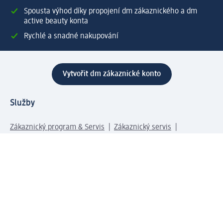
Spousta výhod díky propojení dm zákaznického a dm
active beauty konta
Rychlé a snadné nakupování
Vytvořit dm zákaznické konto
Služby
Zákaznický program & Servis
Zákaznický servis
Odeslání & Dodání
Vrácení zboží
Společnost
O společnosti
Společenská odpovědnost
Kariéra
Press centrum