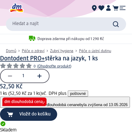
Hledat a najít
Doprava zdarma při nákupu od 1 290 Kč
Domů
Péče o zdraví
Zubní hygiena
Péče o ústní dutinu
Dontodent PRO+
stěrka na jazyk, 1 ks
0
(
Ohodnoťte produkt
)
52,50 Kč
1 ks (52,50 Kč za 1 ks)
vč. DPH plus
poštovné
dlouhodobá cena
nebyla zvýšena od 13.05.2026
Vložit do košíku
Skladem