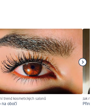
ní trend kosmetických salonů
Jak na to?
 na obočí
Přirozeně krá