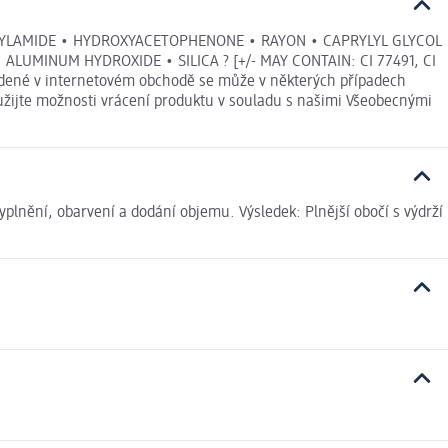
CRYLAMIDE • HYDROXYACETOPHENONE • RAYON • CAPRYLYL GLYCOL
LUMINUM HYDROXIDE • SILICA ? [+/- MAY CONTAIN: CI 77491, CI
uvedené v internetovém obchodě se může v některých případech
yužijte možnosti vrácení produktu v souladu s našimi Všeobecnými
vyplnění, obarvení a dodání objemu. Výsledek: Plnější obočí s výdrží