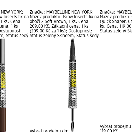
E NEW YORK;
Značka: MAYBELLINE NEW YORK;
Značka: MAYBEL
 Inserts fix na
Název produktu: Brow Inserts fix na
Název produktu:
1 ks; Cena:
obočí 2 Soft Brown, 1 ks; Cena:
Quick Shaper, 0
cena: 1 ks
209,00 Kč; Základní cena: 1 ks
ks; Cena: 119,00
 Dostupnost:
(209,00 Kč za 1 ks); Dostupnost:
Status zelený S
em, Status šedý
Status zelený Skladem, Status šedý
Vybrat prodejn
Vybrat prodejnu dm
119,00 Kč