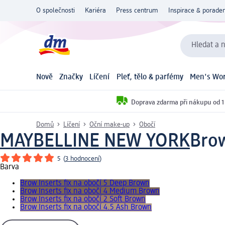
O společnosti
Kariéra
Press centrum
Inspirace & poraden
Hledat a n
Nově
Značky
Líčení
Pleť, tělo & parfémy
Men's Wor
Doprava zdarma při nákupu od 1
Domů
Líčení
Oční make-up
Obočí
MAYBELLINE NEW YORK
Brow
5
(
3 hodnocení
)
Barva
Brow Inserts fix na obočí 5 Deep Brown
Brow Inserts fix na obočí 4 Medium Brown
Brow Inserts fix na obočí 2 Soft Brown
Brow Inserts fix na obočí 4.5 Ash Brown