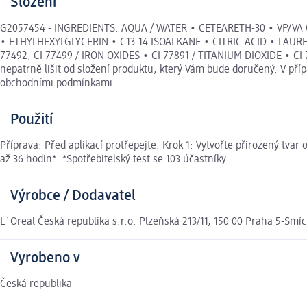
Složení
G2057454 - INGREDIENTS: AQUA / WATER • CETEARETH-30 • VP
• ETHYLHEXYLGLYCERIN • C13-14 ISOALKANE • CITRIC ACID • LAUR
77492, CI 77499 / IRON OXIDES • CI 77891 / TITANIUM DIOXIDE • CI 
nepatrně lišit od složení produktu, který Vám bude doručený. V př
obchodními podmínkami.
Použití
Příprava: Před aplikací protřepejte. Krok 1: Vytvořte přirozený tva
až 36 hodin*. *Spotřebitelský test se 103 účastníky.
Výrobce / Dodavatel
L´Oreal Česká republika s.r.o. Plzeňská 213/11, 150 00 Praha 5-Smí
Vyrobeno v
Česká republika