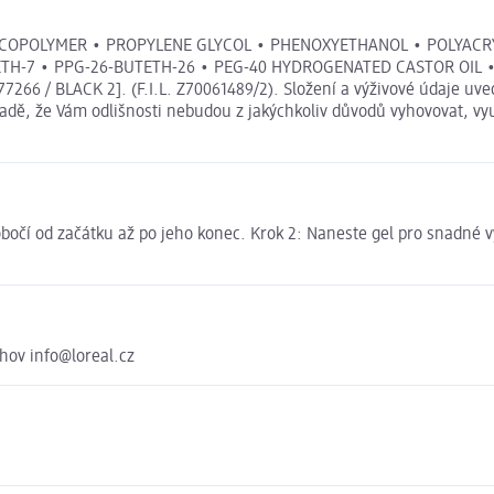
/VA COPOLYMER • PROPYLENE GLYCOL • PHENOXYETHANOL • POLYA
ETH-7 • PPG-26-BUTETH-26 • PEG-40 HYDROGENATED CASTOR OIL • A
77266 / BLACK 2]. (F.I.L. Z70061489/2). Složení a výživové údaje 
ípadě, že Vám odlišnosti nebudou z jakýchkoliv důvodů vyhovovat, v
r obočí od začátku až po jeho konec. Krok 2: Naneste gel pro snadné 
chov info@loreal.cz