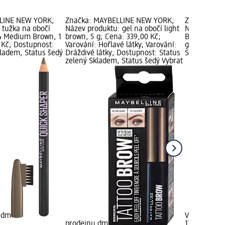
LINE NEW YORK;
Značka: MAYBELLINE NEW YORK;
Značka: MA
 tužka na obočí
Název produktu: gel na obočí light
Název produ
4 Medium Brown, 1
brown, 5 g; Cena: 339,00 Kč;
Brow Ultra 
 Kč; Dostupnost:
Varování: Hořlavé látky, Varování:
g; Cena: 17
kladem, Status šedý
Dráždivé látky; Dostupnost: Status
Status zele
zelený Skladem, Status šedý Vybrat
u dm
Vybrat pro
prodejnu dm
179,00 Kč