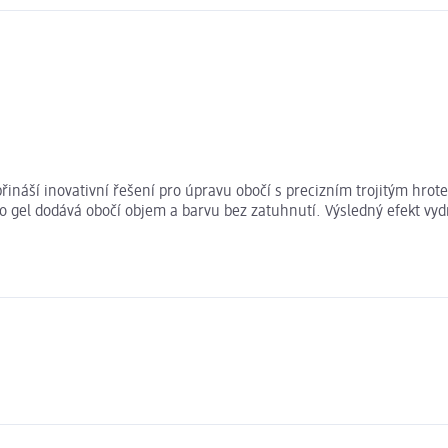
ináší inovativní řešení pro úpravu obočí s precizním trojitým hr
 gel dodává obočí objem a barvu bez zatuhnutí. Výsledný efekt vydrž