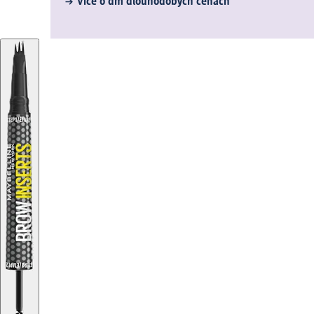
Více o dm dlouhodobých cenách