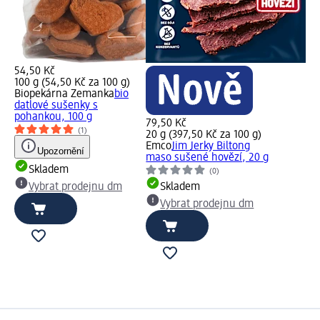
54,50 Kč
100 g (54,50 Kč za 100 g)
Biopekárna Zemanka
bio
datlové sušenky s
pohankou, 100 g
79,50 Kč
(1)
20 g (397,50 Kč za 100 g)
Emco
Jim Jerky Biltong
Upozornění
maso sušené hovězí, 20 g
Skladem
(0)
Vybrat prodejnu dm
Skladem
Vybrat prodejnu dm