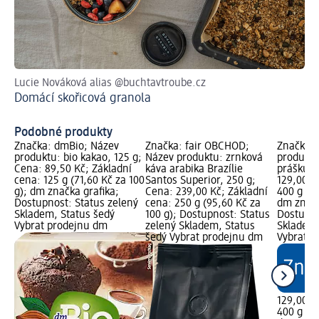
Lucie Nováková alias @buchtavtroube.cz
Na
Domácí skořicová granola
Ta
Podobné produkty
Značka: dmBio; Název
Značka: fair OBCHOD;
Značka: 
produktu: bio kakao, 125 g;
Název produktu: zrnková
produktu
Cena: 89,50 Kč; Základní
káva arabika Brazílie
prášku, 
cena: 125 g (71,60 Kč za 100
Santos Superior, 250 g;
129,00 K
g); dm značka grafika;
Cena: 239,00 Kč; Základní
400 g (32
Dostupnost: Status zelený
cena: 250 g (95,60 Kč za
dm značk
Skladem, Status šedý
100 g); Dostupnost: Status
Dostupno
Vybrat prodejnu dm
zelený Skladem, Status
Skladem,
šedý Vybrat prodejnu dm
Vybrat p
129,00 K
400 g (32