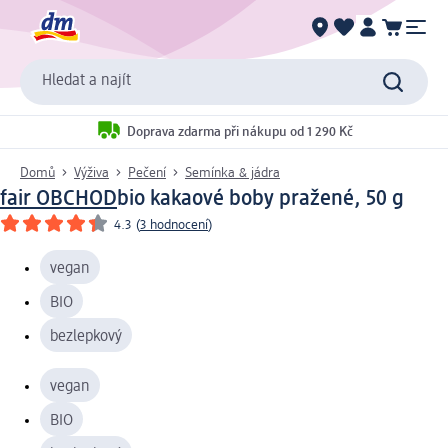
Hledat a najít
Doprava zdarma při nákupu od 1 290 Kč
Domů
Výživa
Pečení
Semínka & jádra
fair OBCHOD
bio kakaové boby pražené, 50 g
4.3
(
3 hodnocení
)
vegan
BIO
bezlepkový
vegan
BIO