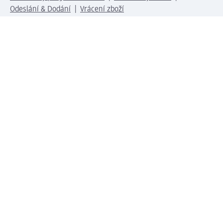
Odeslání & Dodání
Vrácení zboží
Společnost
O společnosti
Společenská odpovědnost
Kariéra
Press centrum
Svět dm
Platební možnosti