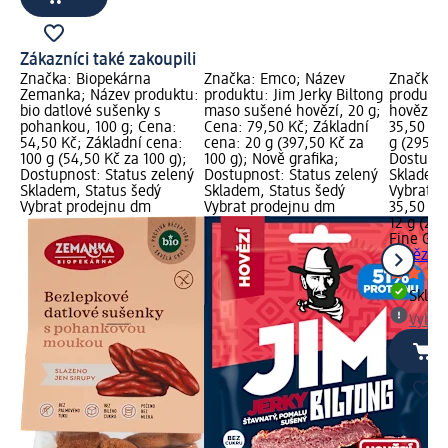
Zákazníci také zakoupili
Značka: Biopekárna
Značka: Emco; Název
Značka: 
Zemanka; Název produktu:
produktu: Jim Jerky Biltong
produkt
bio datlové sušenky s
maso sušené hovězí, 20 g;
hovězí, 
pohankou, 100 g; Cena:
Cena: 79,50 Kč; Základní
35,50 Kč
54,50 Kč; Základní cena:
cena: 20 g (397,50 Kč za
g (295,83
100 g (54,50 Kč za 100 g);
100 g); Nově grafika;
Dostupno
Dostupnost: Status zelený
Dostupnost: Status zelený
Skladem,
Skladem, Status šedý
Skladem, Status šedý
Vybrat p
Vybrat prodejnu dm
Vybrat prodejnu dm
35,50 Kč
12 g (295
Fine Gus
hovězí, 1
Skla
Vybra