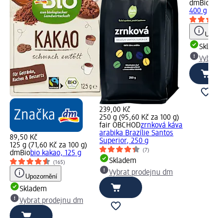
dmBio
bi
400 g
Upoz
Skla
Vybra
239,00 Kč
250 g (95,60 Kč za 100 g)
fair OBCHOD
zrnková káva
arabika Brazílie Santos
89,50 Kč
Superior, 250 g
125 g (71,60 Kč za 100 g)
(7)
dmBio
bio kakao, 125 g
Skladem
(165)
Vybrat prodejnu dm
Upozornění
Skladem
Vybrat prodejnu dm