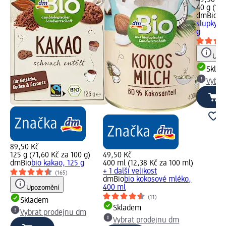
49,50 Kč
40 g (12,
dmBio
bi
slupky, z
g
Upoz
Skla
Vybra
89,50 Kč
125 g (71,60 Kč za 100 g)
49,50 Kč
dmBio
bio kakao, 125 g
400 ml (12,38 Kč za 100 ml)
+ 1 další velikost
(165)
dmBio
bio kokosové mléko,
Upozornění
400 ml
(11)
Skladem
Skladem
Vybrat prodejnu dm
Vybrat prodejnu dm