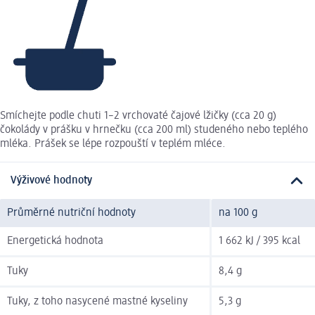
Smíchejte podle chuti 1–2 vrchovaté čajové lžičky (cca 20 g)
čokolády v prášku v hrnečku (cca 200 ml) studeného nebo teplého
mléka. Prášek se lépe rozpouští v teplém mléce.
Výživové hodnoty
Průměrné nutriční hodnoty
na 100 g
Energetická hodnota
1 662 kJ / 395 kcal
Tuky
8,4 g
Tuky, z toho nasycené mastné kyseliny
5,3 g