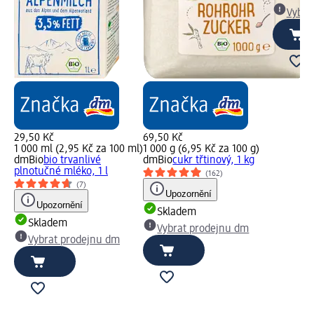
Vybra
29,50 Kč
69,50 Kč
1 000 ml (2,95 Kč za 100 ml)
1 000 g (6,95 Kč za 100 g)
dmBio
bio trvanlivé
dmBio
cukr třtinový, 1 kg
plnotučné mléko, 1 l
(162)
(7)
Upozornění
Upozornění
Skladem
Skladem
Vybrat prodejnu dm
Vybrat prodejnu dm