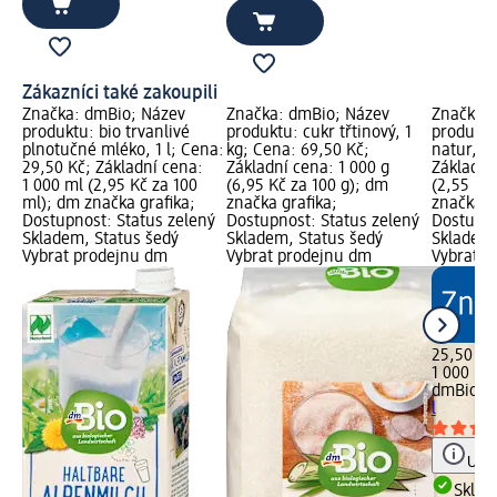
Zákazníci také zakoupili
Značka: dmBio; Název
Značka: dmBio; Název
Značka: 
produktu: bio trvanlivé
produktu: cukr třtinový, 1
produktu
plnotučné mléko, 1 l; Cena:
kg; Cena: 69,50 Kč;
natur, 1 
29,50 Kč; Základní cena:
Základní cena: 1 000 g
Základní
1 000 ml (2,95 Kč za 100
(6,95 Kč za 100 g); dm
(2,55 Kč
ml); dm značka grafika;
značka grafika;
značka g
Dostupnost: Status zelený
Dostupnost: Status zelený
Dostupno
Skladem, Status šedý
Skladem, Status šedý
Skladem,
Vybrat prodejnu dm
Vybrat prodejnu dm
Vybrat p
25,50 Kč
1 000 ml 
dmBio
ov
l
Upoz
Skla