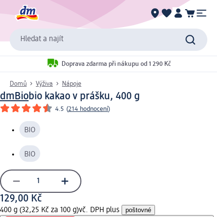
Hledat a najít
Doprava zdarma při nákupu od 1 290 Kč
Domů
Výživa
Nápoje
dmBio
bio kakao v prášku, 400 g
4.5
(
214 hodnocení
)
BIO
BIO
129,00 Kč
400 g (32,25 Kč za 100 g)
vč. DPH plus
poštovné