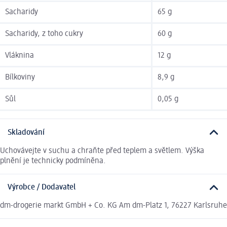
Sacharidy
65 g
Sacharidy, z toho cukry
60 g
Vláknina
12 g
Bílkoviny
8,9 g
Sůl
0,05 g
Skladování
Uchovávejte v suchu a chraňte před teplem a světlem. Výška
plnění je technicky podmíněna.
Výrobce / Dodavatel
dm-drogerie markt GmbH + Co. KG Am dm-Platz 1, 76227 Karlsruhe