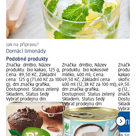
Jak na přípravu?
Pří
Domácí limonády
Ja
Podobné produkty
Značka: dmBio; Název
Značka: dmBio; Název
Značka: 
produktu: bio kakao, 125 g;
produktu: bio kokosové
produktu:
Cena: 89,50 Kč; Základní
mléko, 400 ml; Cena:
kakaové 
cena: 125 g (71,60 Kč za 100
49,50 Kč; Základní cena:
skořice,
g); dm značka grafika;
400 ml (12,38 Kč za 100 ml);
49,50 Kč
Dostupnost: Status zelený
dm značka grafika;
g (12,38 
Skladem, Status šedý
Dostupnost: Status zelený
značka g
Vybrat prodejnu dm
Skladem, Status šedý
Dostupno
Vybrat prodejnu dm
Skladem,
Vybrat p