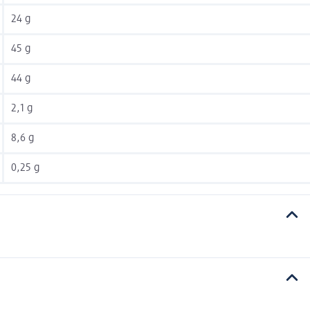
24 g
45 g
44 g
2,1 g
8,6 g
0,25 g