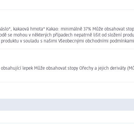
áslo*, kakaová hmota* Kakao: minimálně 37% Může obsahovat stop
dě se mohou v některých případech nepatrně lišit od složení produ
ní produktu v souladu s našimi Všeobecnými obchodními podmínkami
í obsahující lepek Může obsahovat stopy Ořechy a jejich deriváty (M