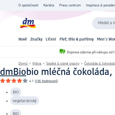
O společnosti
Kariéra
Press centrum
Inspirace & poraden
Hledat a n
Nově
Značky
Líčení
Pleť, tělo & parfémy
Men's Wor
Doprava zdarma při nákupu od 1
Domů
Výživa
Sladké & slané snacky
Čokoláda & čokoládo
dmBio
bio mléčná čokoláda, 
4.1
(
136 hodnocení
)
BIO
vegetariánský
BIO