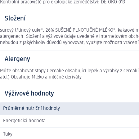
Kontrolní pracoviště pro ekologické zemědělství: DE-ÖKO-013
Složení
surový třtinový cukr*, 26% SUŠENÉ PLNOTUČNÉ MLÉKO*, kakaové m
alergenech. Složení a výživové údaje uvedené v internetovém obcho
nebudou z jakýchkoliv důvodů vyhovovat, využijte možnosti vráce
Alergeny
Může obsahovat stopy Cereálie obsahující lepek a výrobky z cereáli
atd.) Obsahuje Mléko a mléčné deriváty
Výživové hodnoty
Průměrné nutriční hodnoty
Energetická hodnota
Tuky