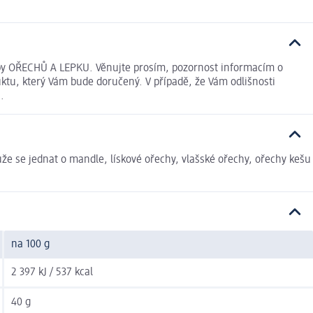
y OŘECHŮ A LEPKU. Věnujte prosím, pozornost informacím o
ktu, který Vám bude doručený. V případě, že Vám odlišnosti
.
ůže se jednat o mandle, lískové ořechy, vlašské ořechy, ořechy kešu
na 100 g
2 397 kJ / 537 kcal
40 g