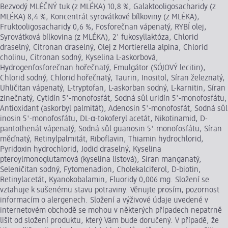
Bezvodý MLÉČNÝ tuk (z MLÉKA) 10,8 %, Galaktooligosacharidy (z
MLÉKA) 8,4 %, Koncentrát syrovátkové bílkoviny (z MLÉKA),
Fruktooligosacharidy 0,6 %, Fosforečnan vápenatý, RYBÍ olej,
Syrovátková bílkovina (z MLÉKA), 2' fukosyllaktóza, Chlorid
draselný, Citronan draselný, Olej z Mortierella alpina, Chlorid
cholinu, Citronan sodný, Kyselina L-askorbová,
Hydrogenfosforečnan hořečnatý, Emulgátor (SÓJOVÝ lecitin),
Chlorid sodný, Chlorid hořečnatý, Taurin, Inositol, Síran železnatý,
Uhličitan vápenatý, L-tryptofan, L-askorban sodný, L-karnitin, Síran
zinečnatý, Cytidín 5'-monofosfát, Sodná sůl uridín 5'-monofosfátu,
Antioxidant (askorbyl palmitát), Adenosin 5'-monofosfát, Sodná sůl
inosin 5'-monofosfátu, DL-α-tokoferyl acetát, Nikotinamid, D-
pantothenát vápenatý, Sodná sůl guanosin 5'-monofosfátu, Síran
měďnatý, Retinylpalmitát, Riboflavin, Thiamin hydrochlorid,
Pyridoxin hydrochlorid, Jodid draselný, Kyselina
pteroylmonoglutamová (kyselina listová), Síran manganatý,
Seleničitan sodný, Fytomenadion, Cholekalciferol, D-biotin,
Retinylacetát, Kyanokobalamin, Fluoridy 0,006 mg. Složení se
vztahuje k sušenému stavu potraviny. Věnujte prosím, pozornost
informacím o alergenech. Složení a výživové údaje uvedené v
internetovém obchodě se mohou v některých případech nepatrně
lišit od složení produktu, který Vám bude doručený. V případě, že