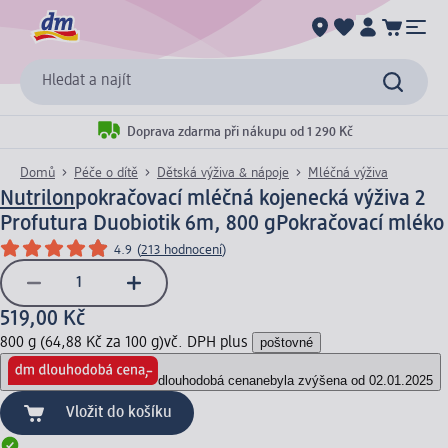
Hledat a najít
Doprava zdarma při nákupu od 1 290 Kč
Domů
Péče o dítě
Dětská výživa & nápoje
Mléčná výživa
Nutrilon
pokračovací mléčná kojenecká výživa 2
Profutura Duobiotik 6m, 800 g
Pokračovací mléko
4.9
(
213 hodnocení
)
519,00 Kč
800 g (64,88 Kč za 100 g)
vč. DPH plus
poštovné
dlouhodobá cena
nebyla zvýšena od 02.01.2025
Vložit do košíku