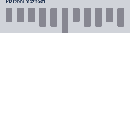
Platební možnosti
Spojte se s dm
dm newsletter: Získejte přehled snadno a rychle
Přihlaste se k odběru dm newsletteru