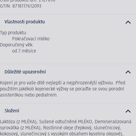
číslo produktu dm: 2127896
GTIN: 8718117612093
Vlastnosti produktu
Typ produktu:
Pokračovací mléko
Doporučený věk:
od 7.měsíce
Důležité upozornění
Kojení je pro vaše dítě nejlepší a nejpřirozenější výživou. Před
použitím jakékoli kojenecké výživy se poraďte se svou porodní
asistentkou nebo pediatrem.
Složení
Laktóza (z MLÉKA), Sušené odtučněné MLÉKO, Demineralizovaná
syrovátka (z MLÉKA), Rostlinné oleje (řepkový, slunečnicový,
kokosový, slunečnicový s vysokým obsahem kyseliny olejové),