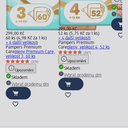
Upoz
Skla
Vybra
299,00 Kč
299,00 Kč
52 ks (5,75 Kč za 1 ks)
60 ks (4,98 Kč za 1 ks)
+ 4 další velikosti
+ 4 další velikosti
Pampers Premium
Pampers Premium
Care
pleny, velikost 4, 52 ks
Care
pleny Premium Care,
(367)
velikost 3, 60 ks
Upozornění
(370)
Skladem
Upozornění
Vybrat prodejnu dm
Skladem
Vybrat prodejnu dm