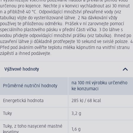
1 Vysterilizujte všechno používané nádobí a převařte pitnou vodu
určenou pro kojence. Nechte ji v konvici vychladnout asi 30 minut
n a přibližně 40 °C. Odpovídající množství převařené vody (viz
tabulka) vlijte do vysterilizované láhve. 2 Na dávkování vždy
používej te přiloženou odměrku. Prášek v ní zarovnejte pomocí
speciálního plastového pásku v přední části víčka. 3 Do láhve s
vodou přidejte odpovídající množství prášku (viz tabulka). Ihned po
uzavření láhve ji důkladně protřepejte 10 sekund ve svislé poloze. 4
Před pod áváním ověřte teplotu mléka kápnutím na vnitřní stranu
zápěstí a ihned podávejte.
Výživové hodnoty
na 100 ml výrobku určeného
Průměrné nutriční hodnoty
ke konzumaci
Energetická hodnota
285 kJ / 68 kcal
Tuky
3,2 g
Tuky, z toho nasycené mastné
1,6 g
kyseliny