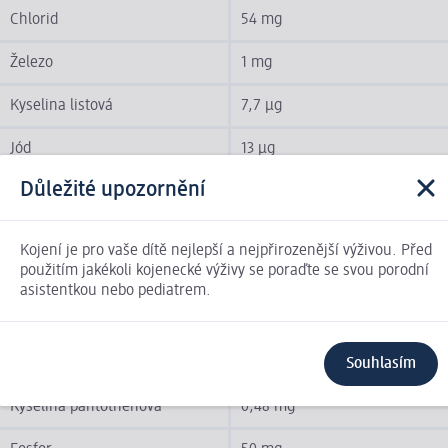
Chlorid
54 mg
Železo
1 mg
Kyselina listová
7,7 µg
Jód
13 µg
Důležité upozornění
Draslík
78 mg
Měď
0,054 mg
Kojení je pro vaše dítě nejlepší a nejpřirozenější výživou. Před
použitím jakékoli kojenecké výživy se poraďte se svou porodní
Hořčík
7,1 mg
asistentkou nebo pediatrem.
Mangan
0,005 mg
Niacin
0,46 mg
Souhlasím
Kyselina pantothenová
0,48 mg