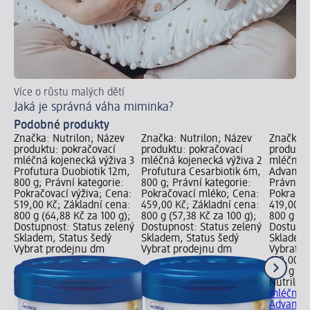
Více o růstu malých dětí
Tip
Jaká je správná váha miminka?
Ja
Podobné produkty
Značka: Nutrilon; Název
Značka: Nutrilon; Název
Značka: 
produktu: pokračovací
produktu: pokračovací
produktu
mléčná kojenecká výživa 3
mléčná kojenecká výživa 2
mléčná k
Profutura Duobiotik 12m,
Profutura Cesarbiotik 6m,
Advanced
800 g; Právní kategorie:
800 g; Právní kategorie:
Právní k
Pokračovací výživa; Cena:
Pokračovací mléko; Cena:
Pokračov
519,00 Kč; Základní cena:
459,00 Kč; Základní cena:
419,00 K
800 g (64,88 Kč za 100 g);
800 g (57,38 Kč za 100 g);
800 g (52
Dostupnost: Status zelený
Dostupnost: Status zelený
Dostupno
Skladem, Status šedý
Skladem, Status šedý
Skladem,
Vybrat prodejnu dm
Vybrat prodejnu dm
Vybrat p
419,00 K
800 g (52
Nutrilon
mléčná k
Advance