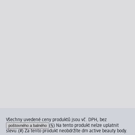
Všechny uvedené ceny produktů jsou vč. DPH, bez
poštovného a balného
(§) Na tento produkt nelze uplatnit
slevu.
(#) Za tento produkt neobdržíte dm active beauty body.