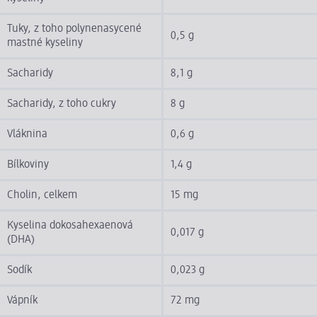
Tuky, z toho polynenasycené
0,5 g
mastné kyseliny
Sacharidy
8,1 g
Sacharidy, z toho cukry
8 g
Vláknina
0,6 g
Bílkoviny
1,4 g
Cholin, celkem
15 mg
Kyselina dokosahexaenová
0,017 g
(DHA)
Sodík
0,023 g
Vápník
72 mg