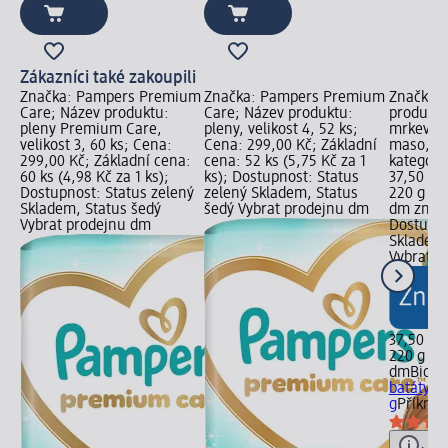
Zákazníci také zakoupili
Značka: Pampers Premium
Značka: Pampers Premium
Značka: 
Care; Název produktu:
Care; Název produktu:
produktu
pleny Premium Care,
pleny, velikost 4, 52 ks;
mrkev, b
velikost 3, 60 ks; Cena:
Cena: 299,00 Kč; Základní
maso, 22
299,00 Kč; Základní cena:
cena: 52 ks (5,75 Kč za 1
kategori
60 ks (4,98 Kč za 1 ks);
ks); Dostupnost: Status
37,50 Kč
Dostupnost: Status zelený
zelený Skladem, Status
220 g (17
Skladem, Status šedý
šedý Vybrat prodejnu dm
dm značk
Vybrat prodejnu dm
Dostupno
Skladem,
Vybrat p
37,50 Kč
220 g (17
dmBio
bi
batáty &
g
Příkrm