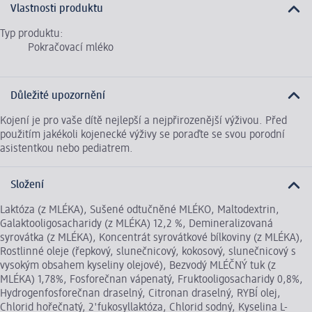
Vlastnosti produktu
Typ produktu:
Pokračovací mléko
Důležité upozornění
Kojení je pro vaše dítě nejlepší a nejpřirozenější výživou. Před
použitím jakékoli kojenecké výživy se poraďte se svou porodní
asistentkou nebo pediatrem.
Složení
Laktóza (z MLÉKA), Sušené odtučněné MLÉKO, Maltodextrin,
Galaktooligosacharidy (z MLÉKA) 12,2 %, Demineralizovaná
syrovátka (z MLÉKA), Koncentrát syrovátkové bílkoviny (z MLÉKA),
Rostlinné oleje (řepkový, slunečnicový, kokosový, slunečnicový s
vysokým obsahem kyseliny olejové), Bezvodý MLÉČNÝ tuk (z
MLÉKA) 1,78%, Fosforečnan vápenatý, Fruktooligosacharidy 0,8%,
Hydrogenfosforečnan draselný, Citronan draselný, RYBÍ olej,
Chlorid hořečnatý, 2'fukosyllaktóza, Chlorid sodný, Kyselina L-