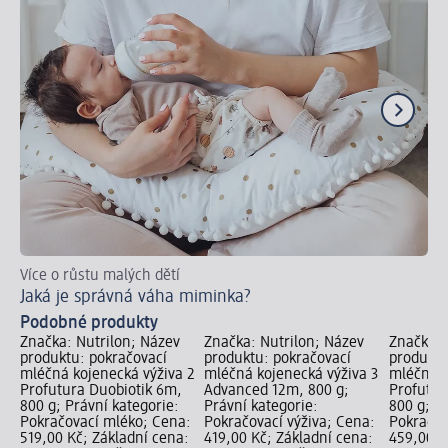
Více o růstu malých dětí
Tip
Jaká je správná váha miminka?
Ja
Podobné produkty
Značka: Nutrilon; Název
Značka: Nutrilon; Název
Značka: 
produktu: pokračovací
produktu: pokračovací
produktu
mléčná kojenecká výživa 2
mléčná kojenecká výživa 3
mléčná k
Profutura Duobiotik 6m,
Advanced 12m, 800 g;
Profutur
800 g; Právní kategorie:
Právní kategorie:
800 g; P
Pokračovací mléko; Cena:
Pokračovací výživa; Cena:
Pokračov
519,00 Kč; Základní cena:
419,00 Kč; Základní cena:
459,00 K