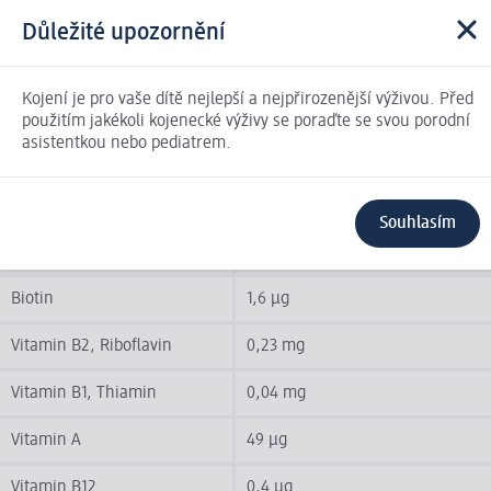
Draslík
150 mg
Důležité upozornění
Hořčík
10 mg
Kojení je pro vaše dítě nejlepší a nejpřirozenější výživou. Před
Niacin
0,25 mg
použitím jakékoli kojenecké výživy se poraďte se svou porodní
asistentkou nebo pediatrem.
Kyselina pantothenová
0,58 mg
Fosfor
96 mg
Souhlasím
Zinek
0,39 mg
Biotin
1,6 µg
Vitamin B2, Riboflavin
0,23 mg
Vitamin B1, Thiamin
0,04 mg
Vitamin A
49 µg
Vitamin B12
0,4 µg