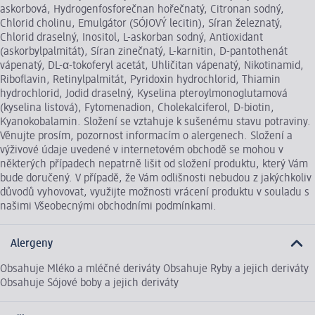
askorbová, Hydrogenfosforečnan hořečnatý, Citronan sodný,
Chlorid cholinu, Emulgátor (SÓJOVÝ lecitin), Síran železnatý,
Chlorid draselný, Inositol, L-askorban sodný, Antioxidant
(askorbylpalmitát), Síran zinečnatý, L-karnitin, D-pantothenát
vápenatý, DL-α-tokoferyl acetát, Uhličitan vápenatý, Nikotinamid,
Riboflavin, Retinylpalmitát, Pyridoxin hydrochlorid, Thiamin
hydrochlorid, Jodid draselný, Kyselina pteroylmonoglutamová
(kyselina listová), Fytomenadion, Cholekalciferol, D-biotin,
Kyanokobalamin. Složení se vztahuje k sušenému stavu potraviny.
Věnujte prosím, pozornost informacím o alergenech. Složení a
výživové údaje uvedené v internetovém obchodě se mohou v
některých případech nepatrně lišit od složení produktu, který Vám
bude doručený. V případě, že Vám odlišnosti nebudou z jakýchkoliv
důvodů vyhovovat, využijte možnosti vrácení produktu v souladu s
našimi Všeobecnými obchodními podmínkami.
Alergeny
Obsahuje Mléko a mléčné deriváty Obsahuje Ryby a jejich deriváty
Obsahuje Sójové boby a jejich deriváty