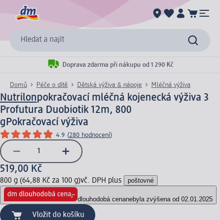
Hledat a najít
Doprava zdarma při nákupu od 1 290 Kč
Domů
Péče o dítě
Dětská výživa & nápoje
Mléčná výživa
Nutrilon
pokračovací mléčná kojenecká výživa 3
Profutura Duobiotik 12m, 800
g
Pokračovací výživa
4.9
(
280 hodnocení
)
519,00 Kč
800 g (64,88 Kč za 100 g)
vč. DPH plus
poštovné
dlouhodobá cena
nebyla zvýšena od 02.01.2025
Vložit do košíku