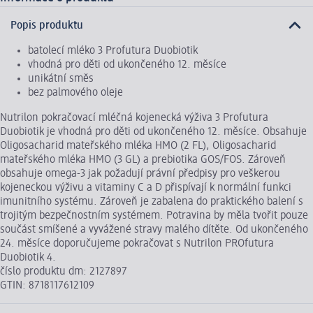
Popis produktu
batolecí mléko 3 Profutura Duobiotik
vhodná pro děti od ukončeného 12. měsíce
unikátní směs
bez palmového oleje
Nutrilon pokračovací mléčná kojenecká výživa 3 Profutura
Duobiotik je vhodná pro děti od ukončeného 12. měsíce. Obsahuje
Oligosacharid mateřského mléka HMO (2 FL), Oligosacharid
mateřského mléka HMO (3 GL) a prebiotika GOS/FOS. Zároveň
obsahuje omega-3 jak požadují právní předpisy pro veškerou
kojeneckou výživu a vitaminy C a D přispívají k normální funkci
imunitního systému. Zároveň je zabalena do praktického balení s
trojitým bezpečnostním systémem. Potravina by měla tvořit pouze
součást smíšené a vyvážené stravy malého dítěte. Od ukončeného
24. měsíce doporučujeme pokračovat s Nutrilon PROfutura
Duobiotik 4.
číslo produktu dm: 2127897
GTIN: 8718117612109