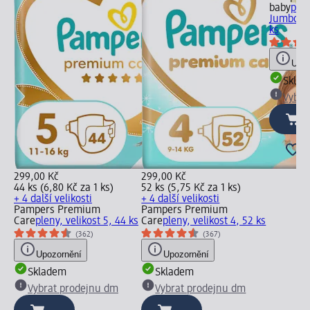
baby
plen
Jumbo Pa
ks
Upoz
Skla
Vybra
299,00 Kč
299,00 Kč
44 ks (6,80 Kč za 1 ks)
52 ks (5,75 Kč za 1 ks)
+ 4 další velikosti
+ 4 další velikosti
Pampers Premium
Pampers Premium
Care
pleny, velikost 5, 44 ks
Care
pleny, velikost 4, 52 ks
(362)
(367)
Upozornění
Upozornění
Skladem
Skladem
Vybrat prodejnu dm
Vybrat prodejnu dm