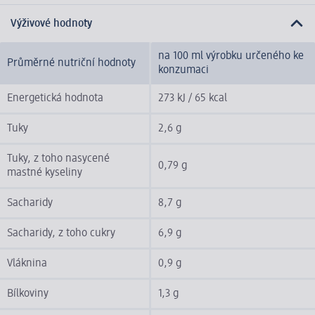
Výživové hodnoty
na 100 ml výrobku určeného ke
Průměrné nutriční hodnoty
konzumaci
Energetická hodnota
273 kJ / 65 kcal
Tuky
2,6 g
Tuky, z toho nasycené
0,79 g
mastné kyseliny
Sacharidy
8,7 g
Sacharidy, z toho cukry
6,9 g
Vláknina
0,9 g
Bílkoviny
1,3 g