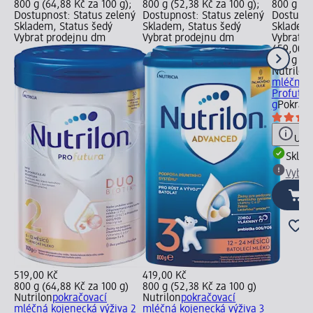
800 g (64,88 Kč za 100 g);
800 g (52,38 Kč za 100 g);
800 g (57
Dostupnost: Status zelený
Dostupnost: Status zelený
Dostupno
Skladem, Status šedý
Skladem, Status šedý
Skladem,
Vybrat prodejnu dm
Vybrat prodejnu dm
Vybrat p
459,00 K
800 g (57
Nutrilon
mléčná k
Profutur
g
Pokračo
Upoz
Skla
Vybra
519,00 Kč
419,00 Kč
800 g (64,88 Kč za 100 g)
800 g (52,38 Kč za 100 g)
Nutrilon
pokračovací
Nutrilon
pokračovací
mléčná kojenecká výživa 2
mléčná kojenecká výživa 3