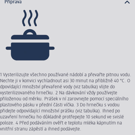
Příprava
1 Vysterilizujte všechno používané nádobí a převařte pitnou vodu.
Nechte ji v konvici vychladnout asi 30 minut na přibližně 40 °C. O
dpovídající množství převařené vody (viz tabulka) vlijte do
vysterilizovaného hrnečku. 2 Na dávkování vždy používejte
přiloženou od měrku. Prášek v ní zarovnejte pomocí speciálního
plastového pásku v přední části víčka. 3 Do hrnečku s vodou
přidejte odpovídající množství prášku (viz tabulka). Ihned po
uzavření hrnečku ho důkladně protřepejte 10 sekund ve svislé
poloze. 4 Před podáváním ověřt e teplotu mléka kápnutím na
vnitřní stranu zápěstí a ihned podávejte.