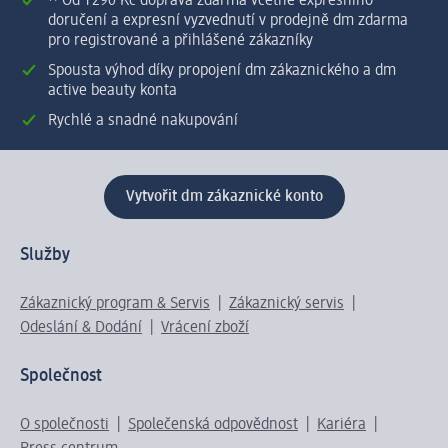
⁽¹⁾ Od 1 290 Kč doprava zdarma včetně expresního
doručení a expresní vyzvednutí v prodejně dm zdarma
pro registrované a přihlášené zákazníky
Spousta výhod díky propojení dm zákaznického a dm
active beauty konta
Rychlé a snadné nakupování
Vytvořit dm zákaznické konto
Služby
Zákaznický program & Servis
Zákaznický servis
Odeslání & Dodání
Vrácení zboží
Společnost
O společnosti
Společenská odpovědnost
Kariéra