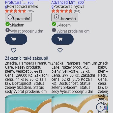
Profutura..., 800
Advanced 12m, 800
g
Pokračovací mléko
g
Pokračovací výživa
(213)
(102)
Upozornění
Upozornění
Skladem
Skladem
Vybrat prodejnu dm
Vybrat prodejnu dm
Zákazníci také zakoupili
Značka: Pampers Premium
Značka: Pampers Premium
Značka: 
Care; Název produktu:
Care; Název produktu:
baby; Ná
pleny, velikost 5, 44 ks;
pleny, velikost 4, 52 ks;
plenkové
Cena: 299,00 Kč; Základní
Cena: 299,00 Kč; Základní
Pack, vel
cena: 44 ks (6,80 Kč za 1
cena: 52 ks (5,75 Kč za 1
Cena: 29
ks); Dostupnost: Status
ks); Dostupnost: Status
cena: 48 
zelený Skladem, Status
zelený Skladem, Status
ks); Dos
šedý Vybrat prodejnu dm
šedý Vybrat prodejnu dm
zelený S
šedý Vyb
299,00 K
48 ks (6,
+ 1 další
Pampers 