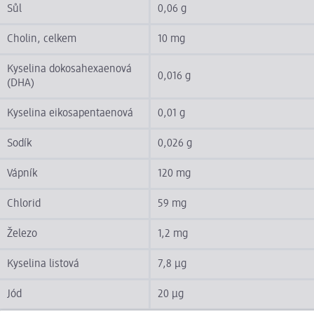
Sůl
0,06 g
Cholin, celkem
10 mg
Kyselina dokosahexaenová
0,016 g
(DHA)
Kyselina eikosapentaenová
0,01 g
Sodík
0,026 g
Vápník
120 mg
Chlorid
59 mg
Železo
1,2 mg
Kyselina listová
7,8 µg
Jód
20 µg