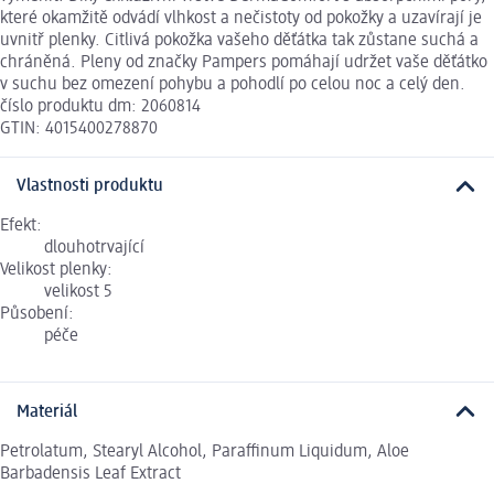
které okamžitě odvádí vlhkost a nečistoty od pokožky a uzavírají je
uvnitř plenky. Citlivá pokožka vašeho děťátka tak zůstane suchá a
chráněná. Pleny od značky Pampers pomáhají udržet vaše děťátko
v suchu bez omezení pohybu a pohodlí po celou noc a celý den.
číslo produktu dm: 2060814
GTIN: 4015400278870
Vlastnosti produktu
Efekt:
dlouhotrvající
Velikost plenky:
velikost 5
Působení:
péče
Materiál
Petrolatum, Stearyl Alcohol, Paraffinum Liquidum, Aloe
Barbadensis Leaf Extract