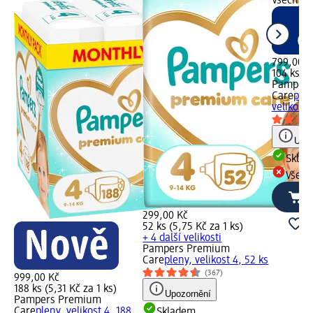
Všechny
799,00 K
104 ks (7
Pampers
Care
ple
velikost 
Upoz
Skla
Všech
299,00 Kč
52 ks (5,75 Kč za 1 ks)
+ 4 další velikosti
Pampers Premium
Care
pleny, velikost 4, 52 ks
(367)
999,00 Kč
188 ks (5,31 Kč za 1 ks)
Upozornění
Pampers Premium
Care
pleny, velikost 4, 188
Skladem