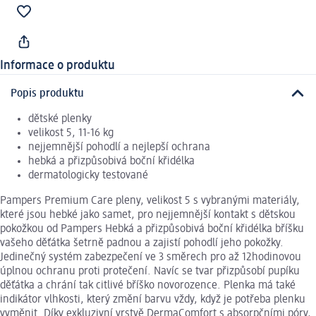
Informace o produktu
Popis produktu
dětské plenky
velikost 5, 11-16 kg
nejjemnější pohodlí a nejlepší ochrana
hebká a přizpůsobivá boční křidélka
dermatologicky testované
Pampers Premium Care pleny, velikost 5 s vybranými materiály,
které jsou hebké jako samet, pro nejjemnější kontakt s dětskou
pokožkou od Pampers Hebká a přizpůsobivá boční křidélka bříšku
vašeho děťátka šetrně padnou a zajistí pohodlí jeho pokožky.
Jedinečný systém zabezpečení ve 3 směrech pro až 12hodinovou
úplnou ochranu proti protečení. Navíc se tvar přizpůsobí pupíku
děťátka a chrání tak citlivé bříško novorozence. Plenka má také
indikátor vlhkosti, který změní barvu vždy, když je potřeba plenku
vyměnit. Díky exkluzivní vrstvě DermaComfort s absorpčními póry,