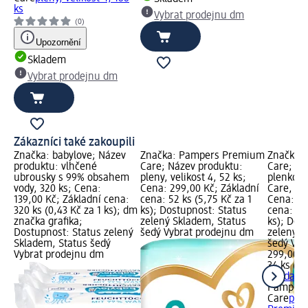
ks
Vybrat prodejnu dm
(0)
Upozornění
Skladem
Vybrat prodejnu dm
Zákazníci také zakoupili
Značka: babylove; Název
Značka: Pampers Premium
Značka:
produktu: vlhčené
Care; Název produktu:
Care; Ná
ubrousky s 99% obsahem
pleny, velikost 4, 52 ks;
plenkové
vody, 320 ks; Cena:
Cena: 299,00 Kč; Základní
Care, vel
139,00 Kč; Základní cena:
cena: 52 ks (5,75 Kč za 1
Cena: 29
320 ks (0,43 Kč za 1 ks); dm
ks); Dostupnost: Status
cena: 34 
značka grafika;
zelený Skladem, Status
ks); Dos
Dostupnost: Status zelený
šedý Vybrat prodejnu dm
zelený S
Skladem, Status šedý
šedý Vyb
Vybrat prodejnu dm
299,00 K
34 ks (8,
+ 2 další
Pampers
Care
plen