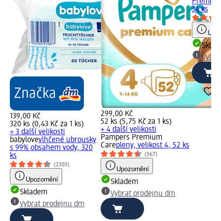
Premium 
34 ks
Upoz
Skla
Vybra
299,00 Kč
139,00 Kč
52 ks (5,75 Kč za 1 ks)
320 ks (0,43 Kč za 1 ks)
+ 4 další velikosti
+ 3 další velikosti
Pampers Premium
babylove
vlhčené ubrousky
Care
pleny, velikost 4, 52 ks
s 99% obsahem vody, 320
(367)
ks
(2303)
Upozornění
Upozornění
Skladem
Skladem
Vybrat prodejnu dm
Vybrat prodejnu dm