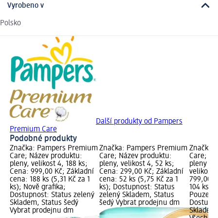
Vyrobeno v
Polsko
Další produkty od Pampers
Premium Care
Podobné produkty
Značka: Pampers Premium
Značka: Pampers Premium
Značka:
Care; Název produktu:
Care; Název produktu:
Care; Ná
pleny, velikost 4, 188 ks;
pleny, velikost 4, 52 ks;
pleny P
Cena: 999,00 Kč; Základní
Cena: 299,00 Kč; Základní
velikost 
cena: 188 ks (5,31 Kč za 1
cena: 52 ks (5,75 Kč za 1
799,00 K
ks); Nově grafika;
ks); Dostupnost: Status
104 ks (7
Dostupnost: Status zelený
zelený Skladem, Status
Pouze on
Skladem, Status šedý
šedý Vybrat prodejnu dm
Dostupno
Vybrat prodejnu dm
Skladem,