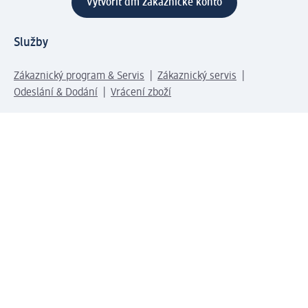
Vytvořit dm zákaznické konto
Služby
Zákaznický program & Servis
Zákaznický servis
Odeslání & Dodání
Vrácení zboží
Společnost
O společnosti
Společenská odpovědnost
Kariéra
Press centrum
Svět dm
Platební možnosti