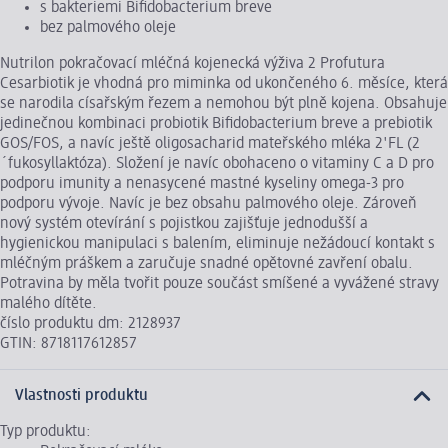
s bakteriemi Bifidobacterium breve
bez palmového oleje
Nutrilon pokračovací mléčná kojenecká výživa 2 Profutura
Cesarbiotik je vhodná pro miminka od ukončeného 6. měsíce, která
se narodila císařským řezem a nemohou být plně kojena. Obsahuje
jedinečnou kombinaci probiotik Bifidobacterium breve a prebiotik
GOS/FOS, a navíc ještě oligosacharid mateřského mléka 2'FL (2
´fukosyllaktóza). Složení je navíc obohaceno o vitaminy C a D pro
podporu imunity a nenasycené mastné kyseliny omega-3 pro
podporu vývoje. Navíc je bez obsahu palmového oleje. Zároveň
nový systém otevírání s pojistkou zajišťuje jednodušší a
hygienickou manipulaci s balením, eliminuje nežádoucí kontakt s
mléčným práškem a zaručuje snadné opětovné zavření obalu.
Potravina by měla tvořit pouze součást smíšené a vyvážené stravy
malého dítěte.
číslo produktu dm: 2128937
GTIN: 8718117612857
Vlastnosti produktu
Typ produktu: