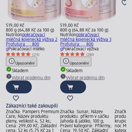
519,00 Kč
519,00 Kč
800 g (64,88 Kč za 100 g)
800 g (64,88 Kč za 100 g)
Nutrilon
pokračovací
Nutrilon
pokračovací
mléčná kojenecká výživa 2
mléčná kojenecká výživa 3
Profutura..., 800
Profutura..., 800
g
Pokračovací mléko
g
Pokračovací výživa
(213)
(280)
Upozornění
Upozornění
Skladem
Skladem
Vybrat prodejnu dm
Vybrat prodejnu dm
Zákazníci také zakoupili
Značka: Pampers Premium
Značka: Sunar; Název
Značka: 
Care; Název produktu:
produktu: příkrm v sáčku
produktu
pleny, velikost 4, 52 ks;
Jahoda & jablko, 100 g;
krupicov
Cena: 299,00 Kč; Základní
Právní kategorie: Příkrmy;
noc Medo
cena: 52 ks (5,75 Kč za 1
Cena: 19,50 Kč; Základní
kategori