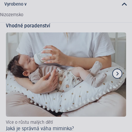
Vyrobeno v
Nizozemsko
Vhodné poradenství
Více o růstu malých dětí
Tip
Jaká je správná váha miminka?
Ja