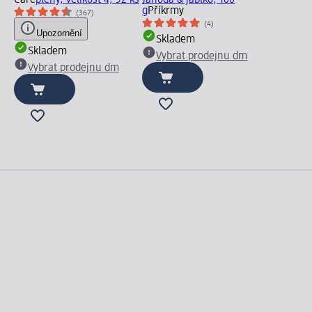
Care
pleny, velikost 4, 52 ks
Jahoda & jablko, 100
g
Příkrmy
(367)
(4)
Upozornění
Skladem
Skladem
Vybrat prodejnu dm
Vybrat prodejnu dm