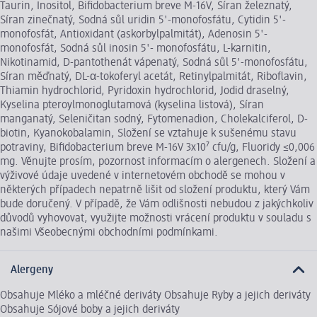
Taurin, Inositol, Bifidobacterium breve M-16V, Síran železnatý,
Síran zinečnatý, Sodná sůl uridin 5'-monofosfátu, Cytidin 5'-
monofosfát, Antioxidant (askorbylpalmitát), Adenosin 5'-
monofosfát, Sodná sůl inosin 5'- monofosfátu, L-karnitin,
Nikotinamid, D-pantothenát vápenatý, Sodná sůl 5'-monofosfátu,
Síran měďnatý, DL-α-tokoferyl acetát, Retinylpalmitát, Riboflavin,
Thiamin hydrochlorid, Pyridoxin hydrochlorid, Jodid draselný,
Kyselina pteroylmonoglutamová (kyselina listová), Síran
manganatý, Seleničitan sodný, Fytomenadion, Cholekalciferol, D-
biotin, Kyanokobalamin, Složení se vztahuje k sušenému stavu
potraviny, Bifidobacterium breve M-16V 3x10⁷ cfu/g, Fluoridy ≤0,006
mg. Věnujte prosím, pozornost informacím o alergenech. Složení a
výživové údaje uvedené v internetovém obchodě se mohou v
některých případech nepatrně lišit od složení produktu, který Vám
bude doručený. V případě, že Vám odlišnosti nebudou z jakýchkoliv
důvodů vyhovovat, využijte možnosti vrácení produktu v souladu s
našimi Všeobecnými obchodními podmínkami.
Alergeny
Obsahuje Mléko a mléčné deriváty Obsahuje Ryby a jejich deriváty
Obsahuje Sójové boby a jejich deriváty