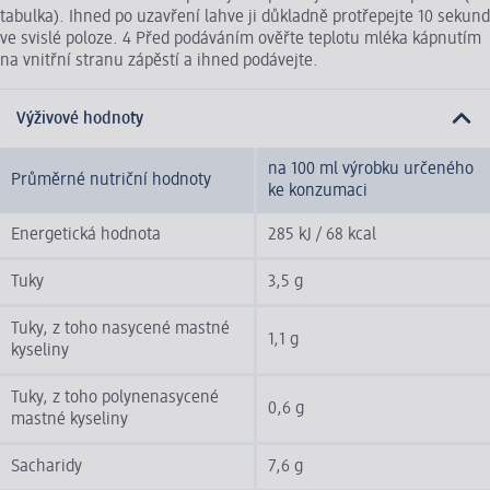
tabulka). Ihned po uzavření lahve ji důkladně protřepejte 10 sekund
ve svislé poloze. 4 Před podáváním ověřte teplotu mléka kápnutím
na vnitřní stranu zápěstí a ihned podávejte.
Výživové hodnoty
na 100 ml výrobku určeného
Průměrné nutriční hodnoty
ke konzumaci
Energetická hodnota
285 kJ / 68 kcal
Tuky
3,5 g
Tuky, z toho nasycené mastné
1,1 g
kyseliny
Tuky, z toho polynenasycené
0,6 g
mastné kyseliny
Sacharidy
7,6 g