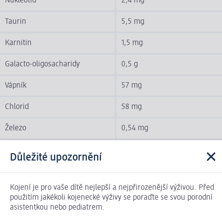
Nukleotid
2,4 mg
Taurin
5,5 mg
Karnitin
1,5 mg
Galacto-oligosacharidy
0,5 g
Vápník
57 mg
Chlorid
58 mg
Železo
0,54 mg
Fluorid
0,006 mg
Důležité upozornění
Kyselina listová
8,3 µg
Kojení je pro vaše dítě nejlepší a nejpřirozenější výživou. Před
Jód
13 µg
použitím jakékoli kojenecké výživy se poraďte se svou porodní
asistentkou nebo pediatrem.
Draslík
79 mg