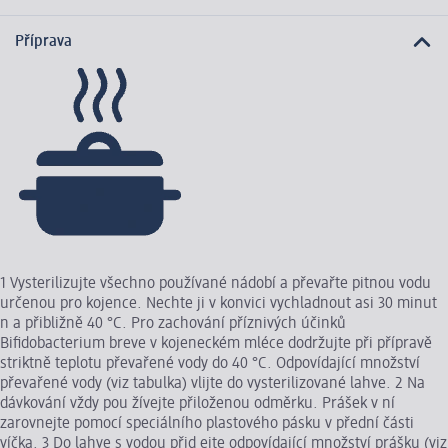
Příprava
1 Vysterilizujte všechno používané nádobí a převařte pitnou vodu
určenou pro kojence. Nechte ji v konvici vychladnout asi 30 minut
n a přibližně 40 °C. Pro zachování příznivých účinků
Bifidobacterium breve v kojeneckém mléce dodržujte při přípravě
striktně teplotu převařené vody do 40 °C. Odpovídající množství
převařené vody (viz tabulka) vlijte do vysterilizované lahve. 2 Na
dávkování vždy pou žívejte přiloženou odměrku. Prášek v ní
zarovnejte pomocí speciálního plastového pásku v přední části
víčka. 3 Do lahve s vodou přid ejte odpovídající množství prášku (viz