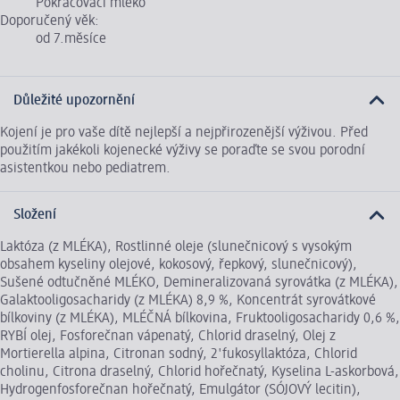
Pokračovací mléko
Doporučený věk:
od 7.měsíce
Důležité upozornění
Kojení je pro vaše dítě nejlepší a nejpřirozenější výživou. Před
použitím jakékoli kojenecké výživy se poraďte se svou porodní
asistentkou nebo pediatrem.
Složení
Laktóza (z MLÉKA), Rostlinné oleje (slunečnicový s vysokým
obsahem kyseliny olejové, kokosový, řepkový, slunečnicový),
Sušené odtučněné MLÉKO, Demineralizovaná syrovátka (z MLÉKA),
Galaktooligosacharidy (z MLÉKA) 8,9 %, Koncentrát syrovátkové
bílkoviny (z MLÉKA), MLÉČNÁ bílkovina, Fruktooligosacharidy 0,6 %,
RYBÍ olej, Fosforečnan vápenatý, Chlorid draselný, Olej z
Mortierella alpina, Citronan sodný, 2'fukosyllaktóza, Chlorid
cholinu, Citrona draselný, Chlorid hořečnatý, Kyselina L-askorbová,
Hydrogenfosforečnan hořečnatý, Emulgátor (SÓJOVÝ lecitin),