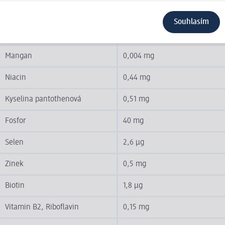
Měď
0,054 mg
Souhlasím
Hořčík
6,8 mg
Mangan
0,004 mg
Niacin
0,44 mg
Kyselina pantothenová
0,51 mg
Fosfor
40 mg
Selen
2,6 µg
Zinek
0,5 mg
Biotin
1,8 µg
Vitamin B2, Riboflavin
0,15 mg