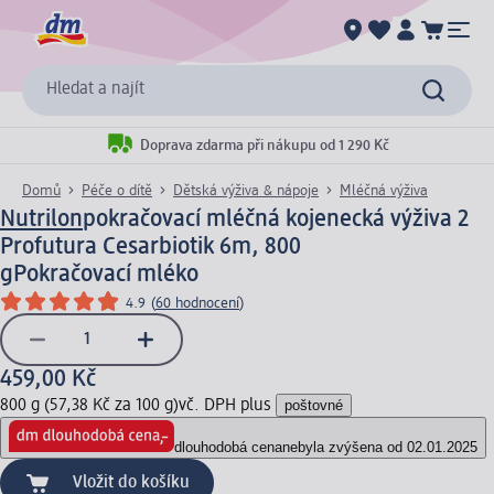
Hledat a najít
Doprava zdarma při nákupu od 1 290 Kč
Domů
Péče o dítě
Dětská výživa & nápoje
Mléčná výživa
Nutrilon
pokračovací mléčná kojenecká výživa 2
Profutura Cesarbiotik 6m, 800
g
Pokračovací mléko
4.9
(
60 hodnocení
)
459,00 Kč
800 g (57,38 Kč za 100 g)
vč. DPH plus
poštovné
dlouhodobá cena
nebyla zvýšena od 02.01.2025
Vložit do košíku