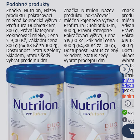
Podobné produkty
Značka: Nutrilon; Název
Značka: Nutrilon; Název
Značka: 
produktu: pokračovací
produktu: pokračovací
produktu
mléčná kojenecká výživa 2
mléčná kojenecká výživa 3
mléčná k
Profutura Duobiotik 6m,
Profutura Duobiotik 12m,
Advanced
800 g; Právní kategorie:
800 g; Právní kategorie:
Právní k
Pokračovací mléko; Cena:
Pokračovací výživa; Cena:
Pokračov
519,00 Kč; Základní cena:
519,00 Kč; Základní cena:
419,00 K
800 g (64,88 Kč za 100 g);
800 g (64,88 Kč za 100 g);
800 g (52
Dostupnost: Status zelený
Dostupnost: Status zelený
Dostupno
Skladem, Status šedý
Skladem, Status šedý
Skladem,
Vybrat prodejnu dm
Vybrat prodejnu dm
Vybrat p
419,00 K
800 g (52
Nutrilon
mléčná k
Advance
g
Pokračo
Upoz
Skla
Vybra