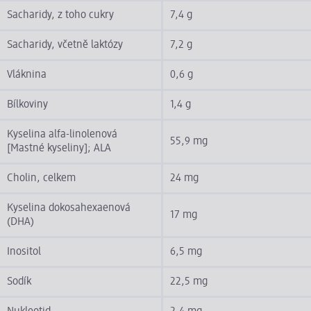
Sacharidy, z toho cukry
7,4 g
Sacharidy, včetně laktózy
7,2 g
Vláknina
0,6 g
Bílkoviny
1,4 g
Kyselina alfa-linolenová
55,9 mg
[Mastné kyseliny]; ALA
Cholin, celkem
24 mg
Kyselina dokosahexaenová
17 mg
(DHA)
Inositol
6,5 mg
Sodík
22,5 mg