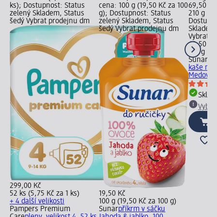
ks); Dostupnost: Status
cena: 100 g (19,50 Kč za 100
69,50 Kč
zelený Skladem, Status
g); Dostupnost: Status
210 g (33
šedý Vybrat prodejnu dm
zelený Skladem, Status
Dostupno
šedý Vybrat prodejnu dm
Skladem,
Vybrat p
69,50 Kč
210 g (33
Sunar
ml
kaše na 
Medová, 
Skla
Vybra
299,00 Kč
52 ks (5,75 Kč za 1 ks)
19,50 Kč
+ 4 další velikosti
100 g (19,50 Kč za 100 g)
Pampers Premium
Sunar
příkrm v sáčku