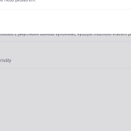
ou nebo pediatrem.
né, citronan draselný, chlorid draselný, chlorid hořečnatý, draselné 
r (SÓJOVÝ lecitin), olej z mikrořas Schizochytrium sp., regulátor 
antothenát vápenatý, thiamin-mononitrát, retinyl-acetát, riboflavin,
-tryptofan, L-histidin, bakterie mléčného kvašení (Limosilactobactob
lergenech. Složení a výživové údaje uvedené v internetovém obchod
nebudou z jakýchkoliv důvodů vyhovovat, využijte možnosti vrácen
riváty