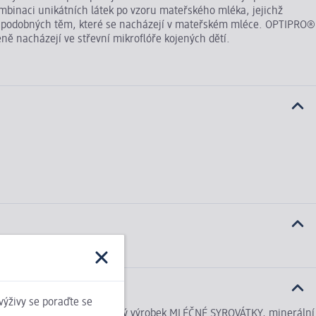
binaci unikátních látek po vzoru mateřského mléka, jejichž
ou podobných těm, které se nacházejí v mateřském mléce. OPTIPRO®
eně nacházejí ve střevní mikroflóře kojených dětí.
kou nebo pediatrem.
 výživy se poraďte se
), sušená SYROVÁTKA, sušený výrobek MLÉČNÉ SYROVÁTKY, minerální