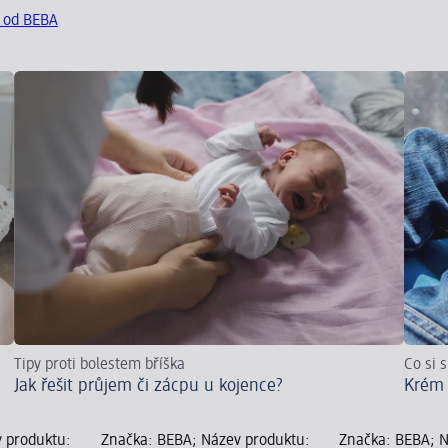
y od BEBA
Tipy proti bolestem bříška
Co si 
Jak řešit průjem či zácpu u kojence?
Krém 
 produktu:
Značka: BEBA; Název produktu:
Značka: BEBA; N