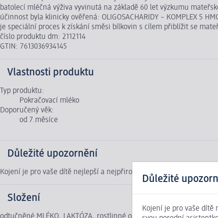
batolecí mléčná výživa vyvinutá na základě 60 let výzkumu mateř
účinnost byla klinicky ověřená: OLIGOSACHARIDY – KOMPLEX 5 HMO 
je speciální proces k získání směsi bílkovin s cílem přiblížit se ma
číslo produktu dm: 2112114
GTIN: 7613036934145
Vlastnosti produktu
Typ produktu:
Pokračovací mléko
Doporučený věk:
od 7.měsíce
Důležité upozornění
Kojení je pro vaše dítě nejlepší a nejpřirozenější výživou. Před po
Důležité upozorn
Složení
Kojení je pro vaše dítě
odtučněné MLÉKO, LAKTÓZA, rostlinné oleje (slunečnicový s vysok