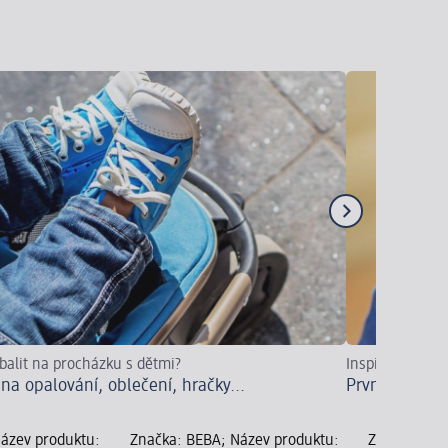
sbalit na procházku s dětmi?
Inspirovat se
na opalování, oblečení, hračky...
První pokusy 
ázev produktu:
Značka: BEBA; Název produktu:
Značka: Nut