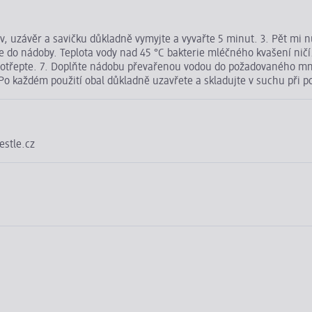
ev, uzávěr a savičku důkladně vymyjte a vyvařte 5 minut. 3. Pět mi 
jte do nádoby. Teplota vody nad 45 °C bakterie mléčného kvašení nič
třepte. 7. Doplňte nádobu převařenou vodou do požadovaného množst
. Po každém použití obal důkladně uzavřete a skladujte v suchu při p
estle.cz