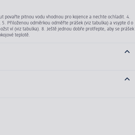
nut povařte pitnou vodu vhodnou pro kojence a nechte ochladit. 4.
í. 5. Přiloženou odměrkou odměřte prášek (viz tabulka) a vsypte d o
 ví (viz tabulka). 8. Ještě jednou dobře protřepte, aby se prášek
okojové teplotě.