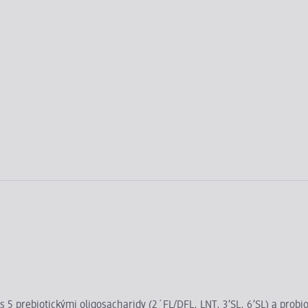
 prebiotickými oligosacharidy (2´FL/DFL, LNT, 3’SL, 6’SL) a probio