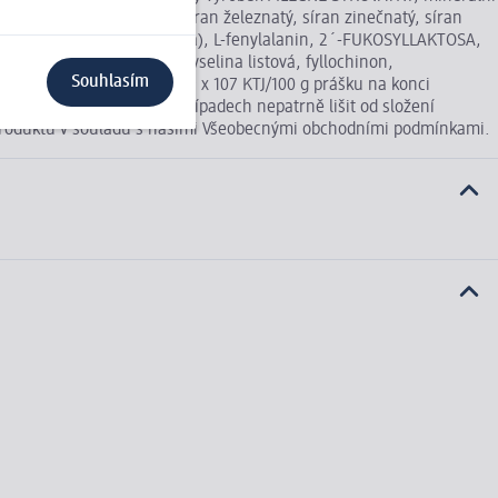
soli kyseliny fosforečné, síran železnatý, síran zinečnatý, síran
kyselosti (kyselina citronová), L-fenylalanin, 2´-FUKOSYLLAKTOSA,
 pyridoxin-hydrochlorid, kyselina listová, fyllochinon,
Souhlasím
acillus reuteri DSM 17938; 9 x 107 KTJ/100 g prášku na konci
ě se mohou v některých případech nepatrně lišit od složení
í produktu v souladu s našimi Všeobecnými obchodními podmínkami.