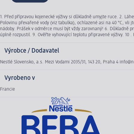
1. Před přípravou kojenecké výživy si důkladně umyjte ruce. 2. Láh
Polovinu převařené vody (viz tabulka), ochlazené asi na 40 °C, vli 
nádoby. Prášek v odměrce musí být vždy zarovnaný! 6. Důkladně pro
úplně rozpustil. 9. Ověřte vyhovující teplotu připravené výživy. 10 
Výrobce / Dodavatel
Nestlé Slovensko, a.s. Mezi Vodami 2035/31, 143 20, Praha 4 info@n
Vyrobeno v
Francie