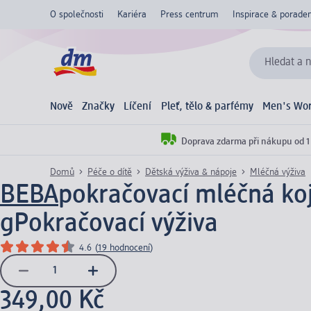
O společnosti
Kariéra
Press centrum
Inspirace & poraden
Hledat a n
Nově
Značky
Líčení
Pleť, tělo & parfémy
Men's Wor
Doprava zdarma při nákupu od 1
Domů
Péče o dítě
Dětská výživa & nápoje
Mléčná výživa
BEBA
pokračovací mléčná ko
g
Pokračovací výživa
4.6
(
19 hodnocení
)
349,00 Kč