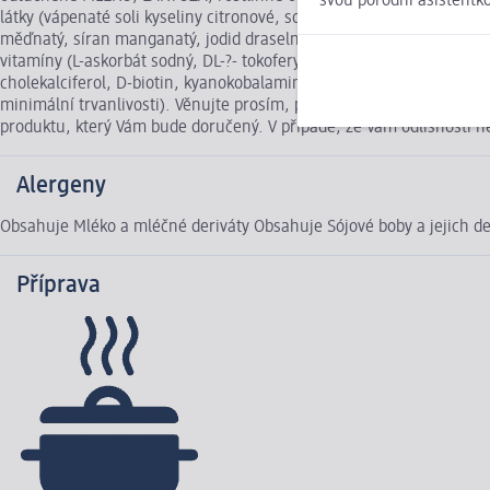
svou porodní asistentk
látky (vápenaté soli kyseliny citronové, sodné soli kyseliny fosforeč
měďnatý, síran manganatý, jodid draselný, selenan sodný), emulgáto
vitamíny (L-askorbát sodný, DL-?- tokoferyl-acetát, nikotinamid, D-p
cholekalciferol, D-biotin, kyanokobalamin), L-leucin, L-isoleucin, L
minimální trvanlivosti). Věnujte prosím, pozornost informacím o a
produktu, který Vám bude doručený. V případě, že Vám odlišnosti 
Alergeny
Obsahuje Mléko a mléčné deriváty Obsahuje Sójové boby a jejich de
Příprava