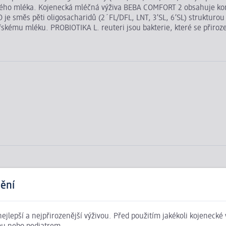
ského mléka. Kojenecká mléčná výživa BEBA COMFORT 2 obsahuje kom
je směs pěti oligosacharidů (2´FL/DFL, LNT, 3’SL, 6’SL) struktur
teřskému mléku. PROBIOTIKA L. reuteri jsou bakterie, které se přiroz
užitím jakékoli kojenecké výživy se poraďte se svou porodní asistent
ění
 nejlepší a nejpřirozenější výživou. Před použitím jakékoli kojenecké
ým obsahem kyseliny olejové, řepkový nízkoerukový, slunečnicový